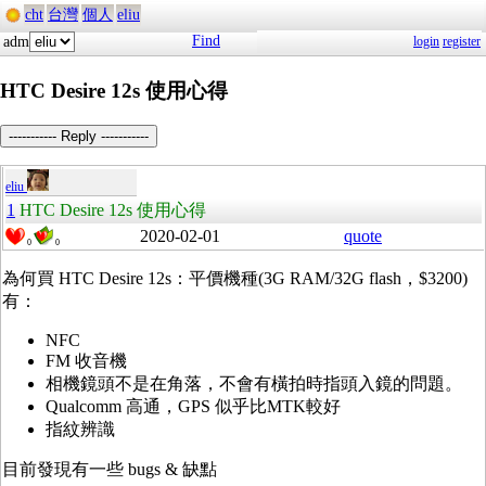
cht
台灣
個人
eliu
Find
adm
login
register
HTC Desire 12s 使用心得
----------- Reply -----------
eliu
1
HTC Desire 12s 使用心得
2020-02-01
quote
0
0
為何買 HTC Desire 12s：平價機種(3G RAM/32G flash，
$3200)
有：
NFC
FM 收音機
相機鏡頭不是在角落，不會有橫拍時指頭入鏡的問題。
Qualcomm 高通，GPS 似乎比MTK較好
指紋辨識
目前發現有一些 bugs & 缺點