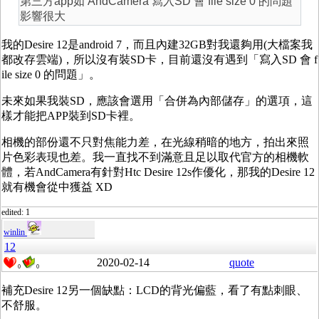
第三方app如 AndCamera 寫入SD 會 file size 0 的問題
影響很大
我的Desire 12是android 7，而且內建32GB對我還夠用(大檔案我
都改存雲端)，所以沒有裝SD卡，目前還沒有遇到「寫入SD 會 f
ile size 0 的問題」。
未來如果我裝SD，應該會選用「合併為內部儲存」的選項，這
樣才能把APP裝到SD卡裡。
相機的部份還不只對焦能力差，在光線稍暗的地方，拍出來照
片色彩表現也差。我一直找不到滿意且足以取代官方的相機軟
體，若AndCamera有針對Htc Desire 12s作優化，那我的Desire 12
就有機會從中獲益 XD
edited: 1
winlin
12
2020-02-14
quote
0
0
補充Desire 12另一個缺點：LCD的背光偏藍，看了有點刺眼、
不舒服。