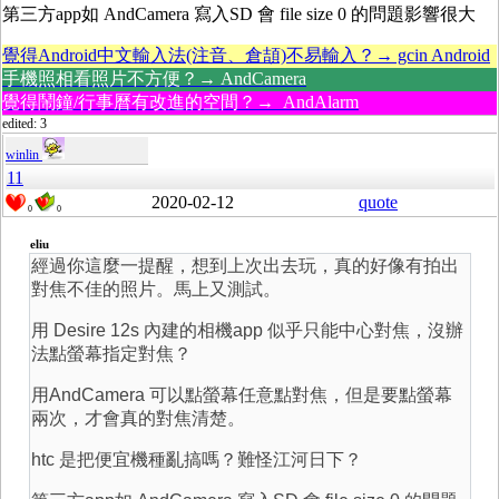
第三方app如 AndCamera 寫入SD 會 file size 0 的問題影響很大
覺得Android中文輸入法(注音、倉頡)不易輸入？→ gcin Android
手機照相看照片不方便？→ AndCamera
覺得鬧鐘/行事曆有改進的空間？→ AndAlarm
edited: 3
winlin
11
2020-02-12
quote
0
0
eliu
經過你這麼一提醒，想到上次出去玩，真的好像有拍出
對焦不佳的照片。馬上又測試。
用 Desire 12s 內建的相機app 似乎只能中心對焦，沒辦
法點螢幕指定對焦？
用AndCamera 可以點螢幕任意點對焦，但是要點螢幕
兩次，才會真的對焦清楚。
htc 是把便宜機種亂搞嗎？難怪江河日下？