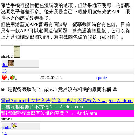
雖然手機裡提供把色溫調暖的選項，但效果極不明顯，有調跟
沒調幾乎都差不多。後來我是自己下載使用濾藍光的APP，眼
睛不適的感受改善很多。
但使用濾藍光APP普遍有個缺點：螢幕截圖時會有色偏。目前
只有一款APP可以避開這個問題：藍光過濾輕量版，它可以從
上方通知欄點截圖功能，避開截圖色偏的問題（如附件）。
edited: 2
eliu
13
2020-02-15
quote
0
0
htc 是覺得丟臉嗎？ jpg exif 竟然沒有相機的廠商名稱 😆
覺得Android中文輸入法(注音、倉頡)不易輸入？→ gcin Android
手機照相看照片不方便？→ AndCamera
覺得鬧鐘/行事曆有改進的空間？→ AndAlarm
edited: 1
winlin
14