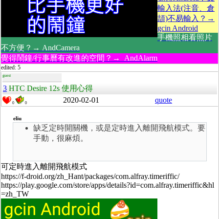
輸入法(注音、倉
頡)不易輸入？→
gcin Android
手機照相看照片
不方便？→ AndCamera
覺得鬧鐘/行事曆有改進的空間？→ AndAlarm
edited: 5
guest
3
HTC Desire 12s 使用心得
2020-02-01
quote
0
0
eliu
缺乏定時開關機，或是定時進入離開飛航模式。要
手動，很麻煩。
可
定時進入離開飛航模式
https://f-droid.org/zh_Hant/packages/com.alfray.timeriffic/
https://play.google.com/store/apps/details?id=com.alfray.timeriffic&hl
=zh_TW