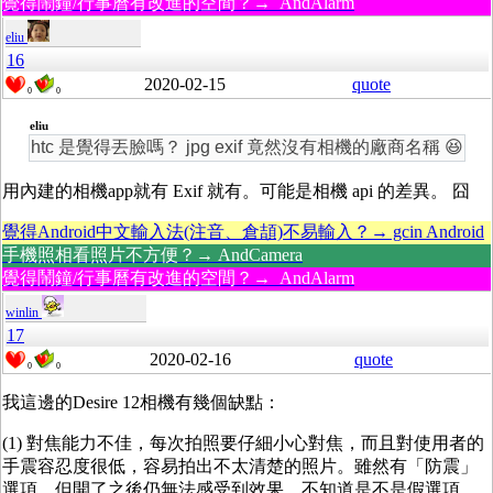
覺得鬧鐘/行事曆有改進的空間？→ AndAlarm
eliu
16
2020-02-15
quote
0
0
eliu
htc 是覺得丟臉嗎？ jpg exif 竟然沒有相機的廠商名稱 😆
用內建的相機app就有 Exif 就有。可能是相機 api 的差異。 囧
覺得Android中文輸入法(注音、倉頡)不易輸入？→ gcin Android
手機照相看照片不方便？→ AndCamera
覺得鬧鐘/行事曆有改進的空間？→ AndAlarm
winlin
17
2020-02-16
quote
0
0
我這邊的Desire 12相機有幾個缺點：
(1) 對焦能力不佳，每次拍照要仔細小心對焦，而且對使用者的
手震容忍度很低，容易拍出不太清楚的照片。雖然有「防震」
選項，但開了之後仍無法感受到效果，不知道是不是假選項...，