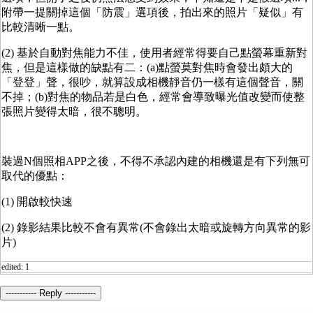
附帶一提關掉這個「防震」選項後，拍出來的照片「疑似」有
比較清晰一點。
(2) 基於自動對焦能力不佳，使用者經常得要自己點螢幕重新對
焦，但是這樣做的缺點有二：(a)點螢莫對焦時會發出頗大的
「登登」聲，很吵，就算設成相機靜音仍一樣有這個聲音，關
不掉；(b)對焦的物品若是白色，經常會導致曝光值改變而使整
張照片變得太暗，很不聰明。
裝過N個照相APP之後，不得不承認內建的相機還是有下列無可
取代的優點：
(1) 開啟較快速
(2) 錄影結果比較不會有異常(不會錄出太暗或旋轉方向異常的影
片)
edited: 1
----------- Reply -----------