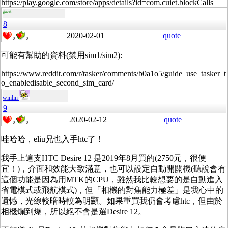
https://play.google.com/store/apps/details?id=com.cuiet.blockCalls
guest
8
2020-02-01
quote
0
0
可能有幫助的資料(禁用sim1/sim2):
https://www.reddit.com/r/tasker/comments/b0a1o5/guide_use_tasker_t
o_enabledisable_second_sim_card/
winlin
9
2020-02-12
quote
0
0
哇哈哈，eliu兄也入手htc了！
我手上這支HTC Desire 12 是2019年8月買的(2750元，很便
宜！)，介面和效能大致滿意，也可以設定自動開關機(聽說會有
這個功能是因為用MTK的CPU，雖然我比較想要的是自動進入
省電模式或飛航模式)，但「相機的對焦能力極差」是我心中的
遺憾，光線較暗時較為明顯。如果重買我仍會考慮htc，但由於
相機爛到爆，所以絕不會是選Desire 12。