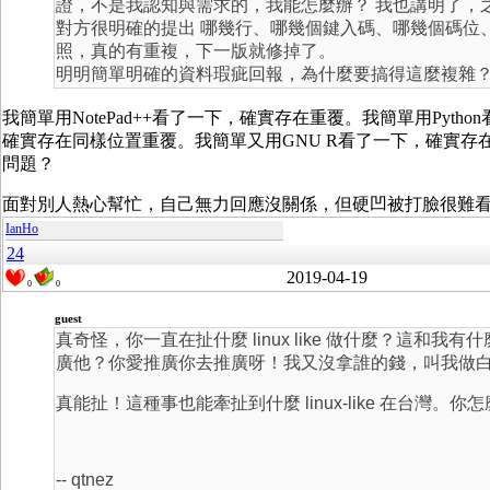
證，不是我認知與需求的，我能怎麼辦？ 我也講明了，
對方很明確的提出 哪幾行、哪幾個鍵入碼、哪幾個碼位
照，真的有重複，下一版就修掉了。
明明簡單明確的資料瑕疵回報，為什麼要搞得這麼複雜
我簡單用NotePad++看了一下，確實存在重覆。我簡單用Pyth
確實存在同樣位置重覆。我簡單又用GNU R看了一下，確實
問題？
面對別人熱心幫忙，自己無力回應沒關係，但硬凹被打臉很難
IanHo
24
2019-04-19
0
0
guest
真奇怪，你一直在扯什麼 linux like 做什麼？這和我有什
廣他？你愛推廣你去推廣呀！我又沒拿誰的錢，叫我做
真能扯！這種事也能牽扯到什麼 linux-like 在台
-- qtnez