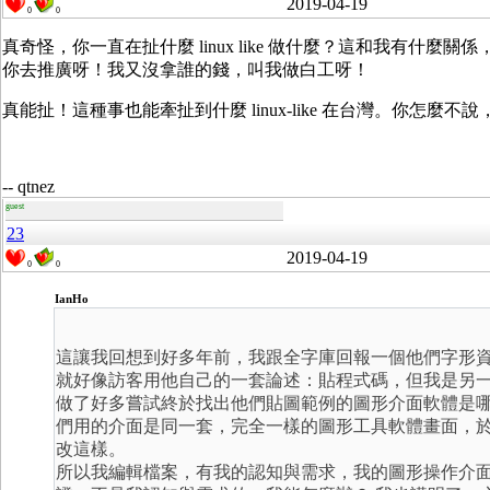
2019-04-19
0
0
真奇怪，你一直在扯什麼 linux like 做什麼？這和我有什麼關係
你去推廣呀！我又沒拿誰的錢，叫我做白工呀！
真能扯！這種事也能牽扯到什麼 linux-like 在台灣。你怎
-- qtnez
guest
23
2019-04-19
0
0
IanHo
這讓我回想到好多年前，我跟全字庫回報一個他們字形
就好像訪客用他自己的一套論述：貼程式碼，但我是另
做了好多嘗試終於找出他們貼圖範例的圖形介面軟體是
們用的介面是同一套，完全一樣的圖形工具軟體畫面，
改這樣。
所以我編輯檔案，有我的認知與需求，我的圖形操作介