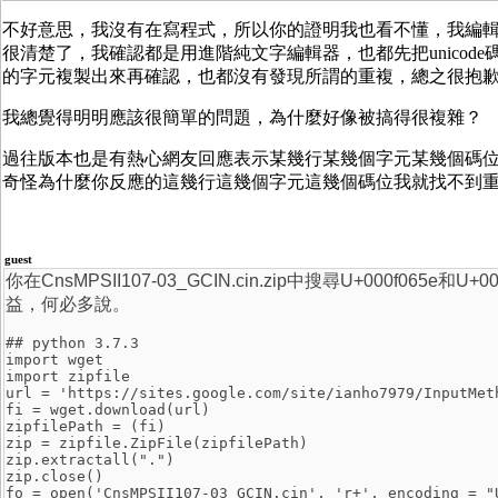
不好意思，我沒有在寫程式，所以你的證明我也看不懂，我編
很清楚了，我確認都是用進階純文字編輯器，也都先把unico
的字元複製出來再確認，也都沒有發現所謂的重複，總之很抱
我總覺得明明應該很簡單的問題，為什麼好像被搞得很複雜？
過往版本也是有熱心網友回應表示某幾行某幾個字元某幾個碼
奇怪為什麼你反應的這幾行這幾個字元這幾個碼位我就找不到
guest
你在CnsMPSII107-03_GCIN.cin.zip中搜尋U+000f
益，何必多說。
## python 3.7.3
import wget
import zipfile
url = 'https://sites.google.com/site/ianho7979/InputMet
fi = wget.download(url)
zipfilePath = (fi)
zip = zipfile.ZipFile(zipfilePath)
zip.extractall(".")
zip.close()
fo = open('CnsMPSII107-03_GCIN.cin', 'r+', encoding = "