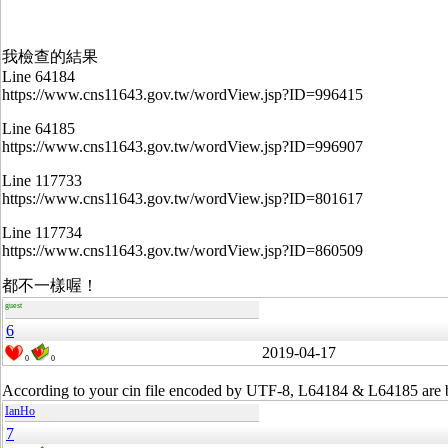
我檢查的結果
Line 64184
https://www.cns11643.gov.tw/wordView.jsp?ID=996415
Line 64185
https://www.cns11643.gov.tw/wordView.jsp?ID=996907
Line 117733
https://www.cns11643.gov.tw/wordView.jsp?ID=801617
Line 117734
https://www.cns11643.gov.tw/wordView.jsp?ID=860509
都不一樣喔！
guest
6
2019-04-17
0
0
According to your cin file encoded by UTF-8, L64184 & L64185 are b
IanHo
7