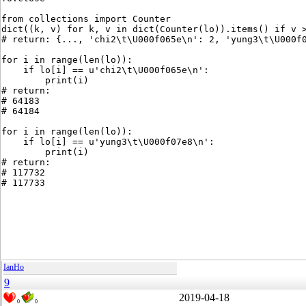
from collections import Counter
dict((k, v) for k, v in dict(Counter(lo)).items() if v 
# return: {..., 'chi2\t\U000f065e\n': 2, 'yung3\t\U000f
for i in range(len(lo)):
    if lo[i] == u'chi2\t\U000f065e\n':
        print(i)
# return:
# 64183
# 64184
for i in range(len(lo)):
    if lo[i] == u'yung3\t\U000f07e8\n':
        print(i)
# return:
# 117732
# 117733
IanHo
9
2019-04-18
0
0