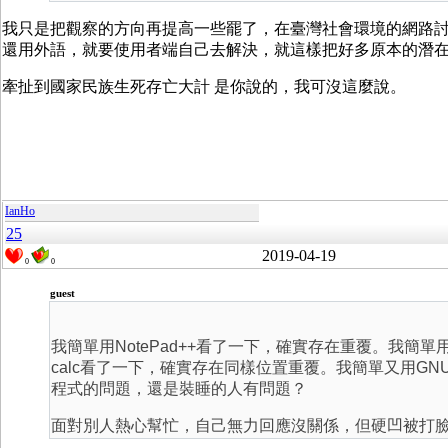
我只是把觀察的方向再提高一些罷了，在臺灣社會環境的網路討論區，就
還用外語，就要使用者端自己去解決，就這樣把好多原本的潛
牽扯到國家民族生死存亡大計 是你說的，我可沒這麼說。
IanHo
25
2019-04-19
0
0
guest
我簡單用NotePad++看了一下，確實存在重覆。我簡單
calc看了一下，確實存在同樣位置重覆。我簡單又用G
程式的問題，還是裝睡的人有問題？
面對別人熱心幫忙，自己無力回應沒關係，但硬凹被打