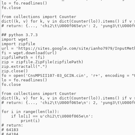
lo = fo.readlines()
fo.close
from collections import Counter
dict((k, v) for k, v in dict(Counter(lo)).items() if v 
# return: {..., 'chi2\t\U000f065e\n': 2, 'yung3\t\U000f
## python 3.7.3
import wget
import zipfile
url = 'https://sites.google.com/site/ianho7979/InputMet
fi = wget.download(url)
zipfilePath = (fi)
zip = zipfile.ZipFile(zipfilePath)
zip.extractall(".")
zip.close()
fo = open('CnsMPSII107-03_GCIN.cin', 'r+', encoding = "
lo = fo.readlines()
fo.close
from collections import Counter
dict((k, v) for k, v in dict(Counter(lo)).items() if v 
# return: {..., 'chi2\t\U000f065e\n': 2, 'yung3\t\U000f
for i in range(len(lo)):
    if lo[i] == u'chi2\t\U000f065e\n':
        print(i)
# return:
# 64183
# 64184