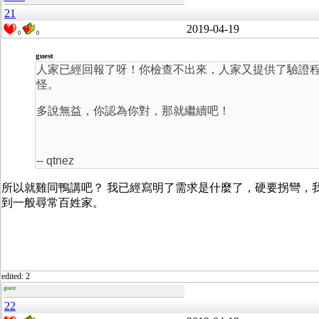
21
2019-04-19
0
0
guest
人家已經回報了呀！你檢查不出來，人家又提供了驗證
怪。
多說無益，你認為你對，那就繼續吧！
-- qtnez
所以就雞同鴨講吧？ 我已經寫明了需求是什麼了，硬要拐彎，我也沒辦
到一般尋常百姓家。
edited: 2
guest
22