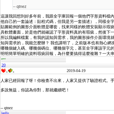
-- qtnez
這讓我回想到好多年前，我跟全字庫回報一個他們字形資料檔
他自己的一套論述：貼程式碼，但我是另一套描述），同樣全
貼圖範例的圖形介面軟體是哪套，找來同樣的軟體安裝顯示瑕
具軟體畫面，於是他們就確認了字形資料真的有瑕疵，然後下
所以我編輯檔案，有我的認知與需求，我的圖形操作介面環境
知與需求的，我能怎麼辦？ 我也講明了，之前版本也有熱心網友
哪幾個鍵入碼、哪幾個碼位、哪幾個字元，甚至全字庫該字元
明明簡單明確的資料瑕疵回報，為什麼要搞得這麼複雜？一大
guest
20
2019-04-19
0
0
人家已經回報了呀！你檢查不出來，人家又提供了驗證程式。
多說無益，你認為你對，那就繼續吧！
-- qtnez
IanHo