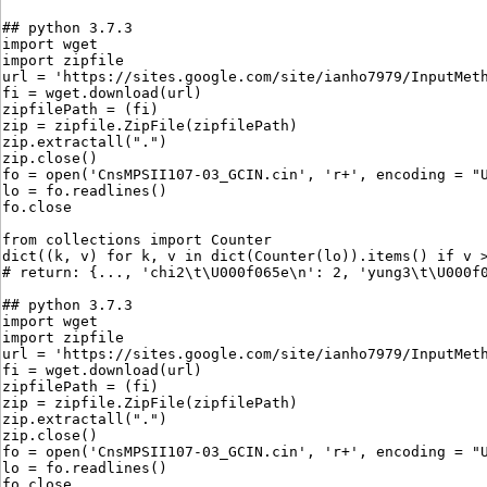
## python 3.7.3
import wget
import zipfile
url = 'https://sites.google.com/site/ianho7979/InputMet
fi = wget.download(url)
zipfilePath = (fi)
zip = zipfile.ZipFile(zipfilePath)
zip.extractall(".")
zip.close()
fo = open('CnsMPSII107-03_GCIN.cin', 'r+', encoding = "
lo = fo.readlines()
fo.close
from collections import Counter
dict((k, v) for k, v in dict(Counter(lo)).items() if v 
# return: {..., 'chi2\t\U000f065e\n': 2, 'yung3\t\U000f
## python 3.7.3
import wget
import zipfile
url = 'https://sites.google.com/site/ianho7979/InputMet
fi = wget.download(url)
zipfilePath = (fi)
zip = zipfile.ZipFile(zipfilePath)
zip.extractall(".")
zip.close()
fo = open('CnsMPSII107-03_GCIN.cin', 'r+', encoding = "
lo = fo.readlines()
fo.close