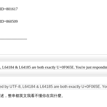
p?ID=801617
p?ID=860509
--------------------
8, L64184 & L64185 are both exactly U+0F065E. You're just respondi
oded by UTF-8, L64184 & L64185 are both exactly U+0F065E. Yo
論述，整串都英文我看不懂你在寫什麼。