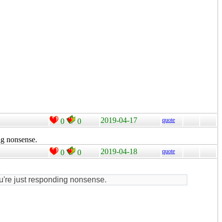
2019-04-17
quote
0
0
ng nonsense.
2019-04-18
quote
0
0
u're just responding nonsense.