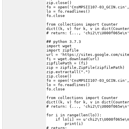
zip.close()
fo = open('CnsMPSII107-03_GCIN.cin'
lo = fo.readlines()
fo.close
from collections import Counter
dict((k, v) for k, v in dict(Counte
# return: {..., 'chi2\t\U000f065e\n
## python 3.7.3
import wget
import zipfile
url = 'https://sites.google.com/sit
fi = wget.download(url)
zipfilePath = (fi)
zip = zipfile.ZipFile(zipfilePath)
zip.extractall(".")
zip.close()
fo = open('CnsMPSII107-03_GCIN.cin'
lo = fo.readlines()
fo.close
from collections import Counter
dict((k, v) for k, v in dict(Counte
# return: {..., 'chi2\t\U000f065e\n
for i in range(len(lo)):
    if lo[i] == u'chi2\t\U000f065e\
        print(i)
# return: