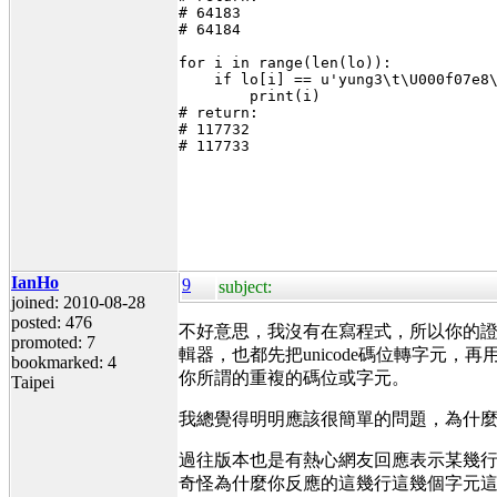
# 64183
# 64184
for i in range(len(lo)):
    if lo[i] == u'yung3\t\U000f07e8
        print(i)
# return:
# 117732
# 117733
IanHo
9
subject:
joined: 2010-08-28
posted: 476
不好意思，我沒有在寫程式，所以你的
promoted: 7
輯器，也都先把unicode碼位轉字
bookmarked: 4
你所謂的重複的碼位或字元。
Taipei
我總覺得明明應該很簡單的問題，為什
過往版本也是有熱心網友回應表示某幾
奇怪為什麼你反應的這幾行這幾個字元