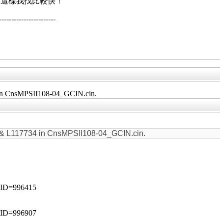
，這樣我找比較快！
--------------------
in CnsMPSII108-04_GCIN.cin.
& L117734 in CnsMPSII108-04_GCIN.cin.
p?ID=996415
p?ID=996907