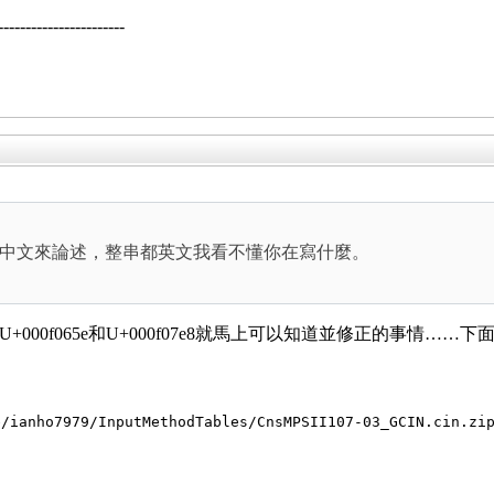
--------------------
中文來論述，整串都英文我看不懂你在寫什麼。
n.zip中搜尋U+000f065e和U+000f07e8就馬上可以知道並修正的
e/ianho7979/InputMethodTables/CnsMPSII107-03_GCIN.cin.zi