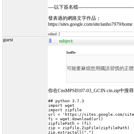
----以下簽名檔----------------------------------------
發表過的網路文字作品；
https://sites.google.com/site/ianho7979/home
edited: 2
guest
8
subject:
IanHo
可能要麻煩您用國語習慣的正體
你在CnsMPSII107-03_GCIN.ci
## python 3.7.3
import wget
import zipfile
url = 'https://sites.google.com/sit
fi = wget.download(url)
zipfilePath = (fi)
zip = zipfile.ZipFile(zipfilePath)
zip.extractall(".")