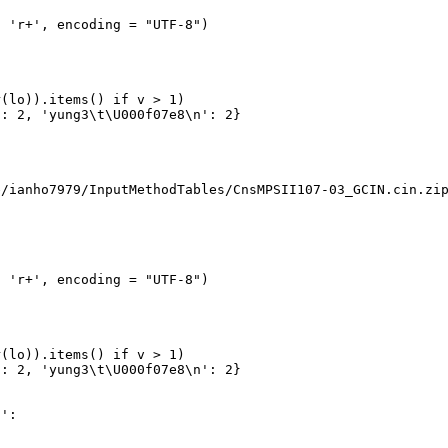
, 'r+', encoding = "UTF-8")
r(lo)).items() if v > 1)
': 2, 'yung3\t\U000f07e8\n': 2}
e/ianho7979/InputMethodTables/CnsMPSII107-03_GCIN.cin.zi
, 'r+', encoding = "UTF-8")
r(lo)).items() if v > 1)
': 2, 'yung3\t\U000f07e8\n': 2}
n':