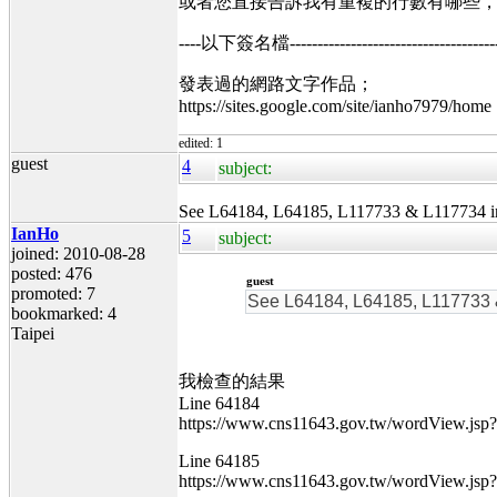
或者您直接告訴我有重複的行數有哪些
----以下簽名檔----------------------------------------
發表過的網路文字作品；
https://sites.google.com/site/ianho7979/home
edited: 1
guest
4
subject:
See L64184, L64185, L117733 & L117734 
IanHo
5
subject:
joined: 2010-08-28
posted: 476
guest
promoted: 7
See L64184, L64185, L117733 
bookmarked: 4
Taipei
我檢查的結果
Line 64184
https://www.cns11643.gov.tw/wordView.js
Line 64185
https://www.cns11643.gov.tw/wordView.js