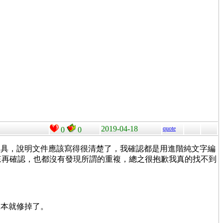
2019-04-18
quote
0
0
工具，說明文件應該寫得很清楚了，我確認都是用進階純文字編
出來再確認，也都沒有發現所謂的重複，總之很抱歉我真的找不到
版本就修掉了。