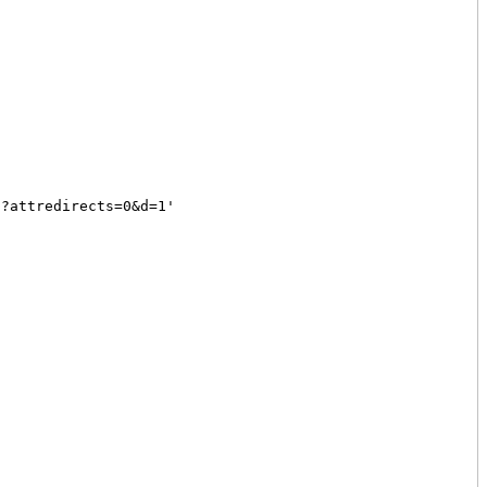
p?attredirects=0&d=1'