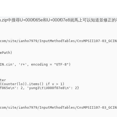
IN.cin.zip中搜尋U+000f065e和U+000f07e8就馬上
com/site/ianho7979/InputMethodTables/CnsMPSII107-03_GCIN
ePath)
IN.cin', 'r+', encoding = "UTF-8")
ter
(Counter(lo)).items() if v > 1)
f065e\n': 2, 'yung3\t\U000f07e8\n': 2}
com/site/ianho7979/InputMethodTables/CnsMPSII107-03_GCIN