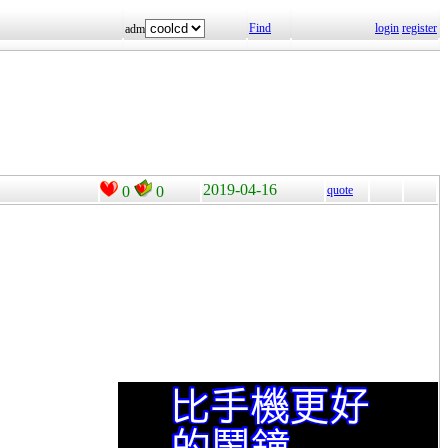
Find
login
register
adm
2019-04-16
0
0
quote
。