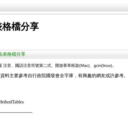
表格檔分享
輸入法表格檔分享
、國語注音符號第二式、開放香草框架(Mac)、gcin(linux)。
性資料主要參考自行政院國發會全字庫，有興趣的網友或許參考
tMethodTables
--------------------