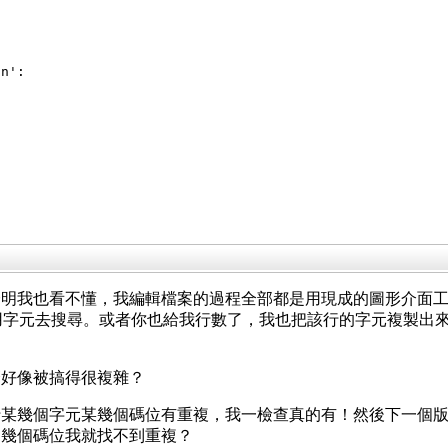
\n':
證明我也看不懂，我編輯檔案的過程全部都是用現成的圖形介面
元，再用字元去搜尋。或者你也給我行數了，我也把該行的字元複製
麼好像被搞得很複雜？
行某幾個字元某幾個碼位有重複，我一檢查真的有！然後下一個
這幾個碼位我就找不到重複？