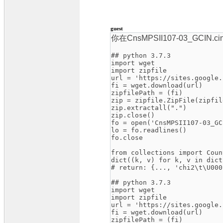
guest
你在CnsMPSII107-03_GC
## python 3.7.3
import wget
import zipfile
url = 'https://sites.google.
fi = wget.download(url)
zipfilePath = (fi)
zip = zipfile.ZipFile(zipfil
zip.extractall(".")
zip.close()
fo = open('CnsMPSII107-03_GC
lo = fo.readlines()
fo.close
from collections import Coun
dict((k, v) for k, v in dict
# return: {..., 'chi2\t\U000
## python 3.7.3
import wget
import zipfile
url = 'https://sites.google.
fi = wget.download(url)
zipfilePath = (fi)