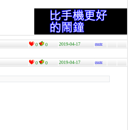
2019-04-17
quote
0
0
2019-04-17
quote
0
0