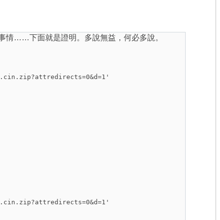
可以知道並修正的事情……下面就是證明。多說無益，何必多說。
.cin.zip?attredirects=0&d=1'
.cin.zip?attredirects=0&d=1'