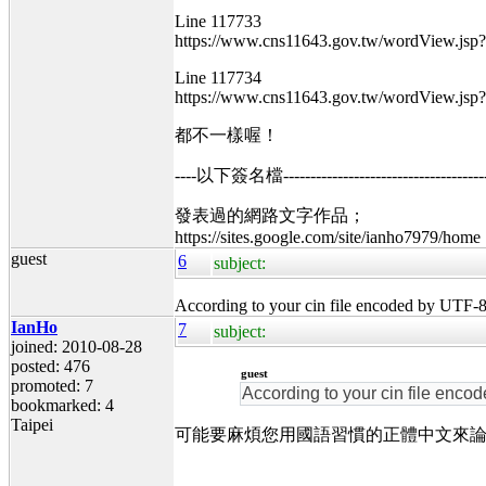
Line 117733
https://www.cns11643.gov.tw/wordView.js
Line 117734
https://www.cns11643.gov.tw/wordView.js
都不一樣喔！
----以下簽名檔----------------------------------------
發表過的網路文字作品；
https://sites.google.com/site/ianho7979/home
guest
6
subject:
According to your cin file encoded by UTF-
IanHo
7
subject:
joined: 2010-08-28
posted: 476
guest
promoted: 7
According to your cin file enc
bookmarked: 4
Taipei
可能要麻煩您用國語習慣的正體中文來