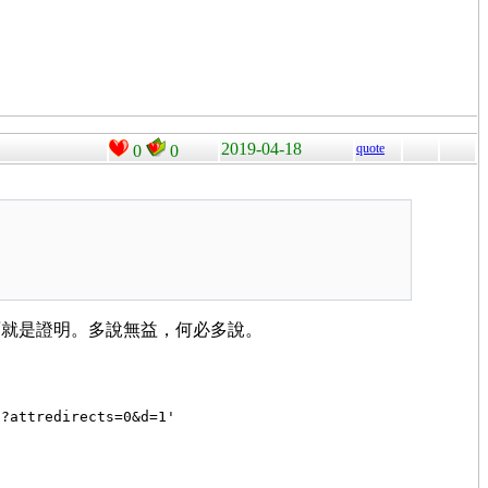
2019-04-18
quote
0
0
事情……下面就是證明。多說無益，何必多說。
p?attredirects=0&d=1'