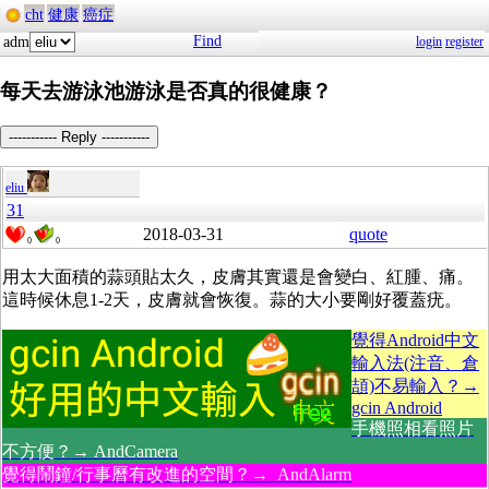
cht
健康
癌症
Find
adm
login
register
每天去游泳池游泳是否真的很健康？
----------- Reply -----------
eliu
31
2018-03-31
quote
0
0
用太大面積的蒜頭貼太久，皮膚其實還是會變白、紅腫、痛。
這時候休息1-2天，皮膚就會恢復。蒜的大小要剛好覆蓋疣。
覺得Android中文
輸入法(注音、倉
頡)不易輸入？→
gcin Android
手機照相看照片
不方便？→ AndCamera
覺得鬧鐘/行事曆有改進的空間？→ AndAlarm