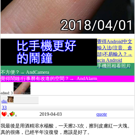
覺得Android中文
輸入法(注音、倉
頡)不易輸入？→
gcin Android
手機照相看照片
不方便？→ AndCamera
覺得鬧鐘/行事曆有改進的空間？→ AndAlarm
edited: 3
eliu
33
2019-04-03
quote
0
0
我最後是用酒精溶水楊酸，一天擦2-3次，擦到皮膚紅一大塊。
真的很痛，已經半年沒復發，應該是好了。