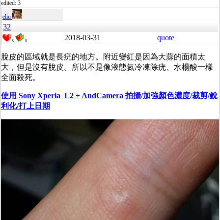
edited: 3
eliu
32
2018-03-31
quote
0
0
脫皮的區域就是長疣的地方。附近變紅是因為大蒜的面積太
大，但是沒有脫皮。所以不是像液態氮冷凍除疣、水楊酸一樣
全面殺死。
使用 Sony Xperia L2
+ AndCamera 拍攝/加強顏色濃度/裁剪/銳
利化/打上日期