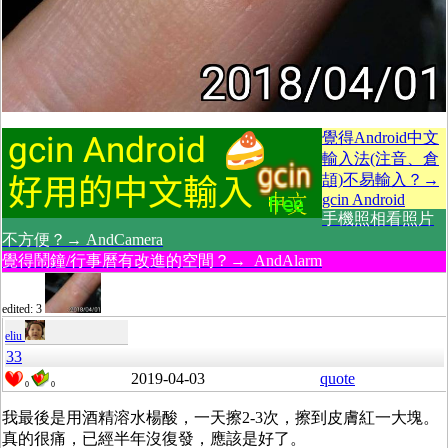
覺得Android中文
輸入法(注音、倉
頡)不易輸入？→
gcin Android
手機照相看照片
不方便？→ AndCamera
覺得鬧鐘/行事曆有改進的空間？→ AndAlarm
edited: 3
eliu
33
2019-04-03
quote
0
0
我最後是用酒精溶水楊酸，一天擦2-3次，擦到皮膚紅一大塊。
真的很痛，已經半年沒復發，應該是好了。