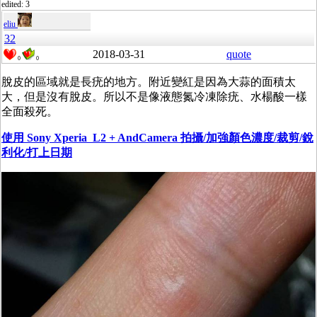
edited: 3
eliu
32
2018-03-31
quote
0
0
脫皮的區域就是長疣的地方。附近變紅是因為大蒜的面積太
大，但是沒有脫皮。所以不是像液態氮冷凍除疣、水楊酸一樣
全面殺死。
使用 Sony Xperia L2
+ AndCamera 拍攝/加強顏色濃度/裁剪/銳
利化/打上日期