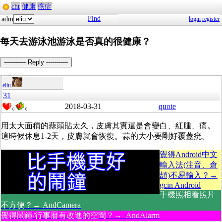
cht
健康
癌症
Find
adm
login
register
每天去游泳池游泳是否真的很健康？
----------- Reply -----------
eliu
31
2018-03-31
quote
0
0
用太大面積的蒜頭貼太久，皮膚其實還是會變白、紅腫、痛。
這時候休息1-2天，皮膚就會恢復。蒜的大小要剛好覆蓋疣。
覺得Android中文
輸入法(注音、倉
頡)不易輸入？→
gcin Android
手機照相看照片
不方便？→ AndCamera
覺得鬧鐘/行事曆有改進的空間？→ AndAlarm