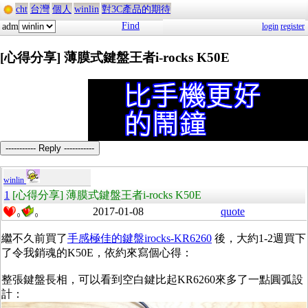
cht
台灣
個人
winlin
對3C產品的期待
Find
adm
login
register
[心得分享] 薄膜式鍵盤王者i-rocks K50E
----------- Reply -----------
winlin
1
[心得分享] 薄膜式鍵盤王者i-rocks K50E
2017-01-08
quote
0
0
繼不久前買了
手感極佳的鍵盤irocks-KR6260
後，大約1-2週買下
了令我銷魂的K50E，依約來寫個心得：
整張鍵盤長相，可以看到空白鍵比起KR6260來多了一點圓弧設
計：