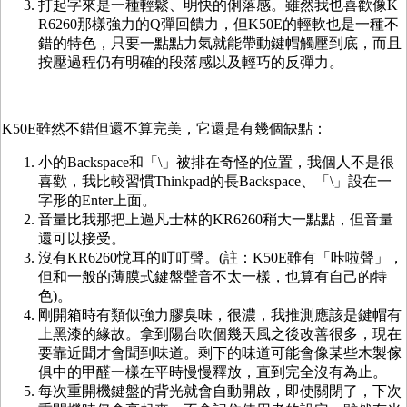
打起字來是一種輕鬆、明快的俐落感。雖然我也喜歡像K
R6260那樣強力的Q彈回饋力，但K50E的輕軟也是一種不
錯的特色，只要一點點力氣就能帶動鍵帽觸壓到底，而且
按壓過程仍有明確的段落感以及輕巧的反彈力。
K50E雖然不錯但還不算完美，它還是有幾個缺點：
小的Backspace和「\」被排在奇怪的位置，我個人不是很
喜歡，我比較習慣Thinkpad的長Backspace、「\」設在一
字形的Enter上面。
音量比我那把上過凡士林的KR6260稍大一點點，但音量
還可以接受。
沒有KR6260悅耳的叮叮聲。(註：K50E雖有「咔啦聲」，
但和一般的薄膜式鍵盤聲音不太一樣，也算有自己的特
色)。
剛開箱時有類似強力膠臭味，很濃，我推測應該是鍵帽有
上黑漆的緣故。拿到陽台吹個幾天風之後改善很多，現在
要靠近聞才會聞到味道。剩下的味道可能會像某些木製傢
俱中的甲醛一樣在平時慢慢釋放，直到完全沒有為止。
每次重開機鍵盤的背光就會自動開啟，即使關閉了，下次