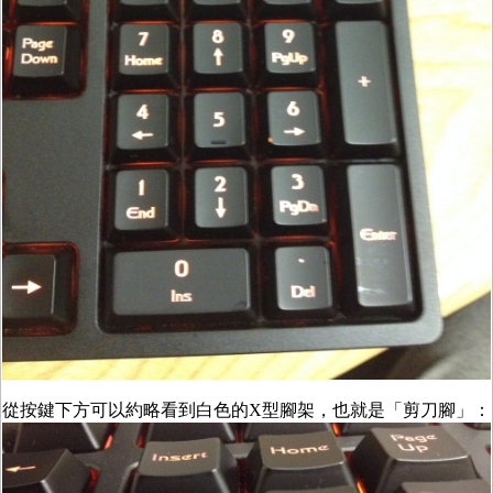
從按鍵下方可以約略看到白色的X型腳架，也就是「剪刀腳」：