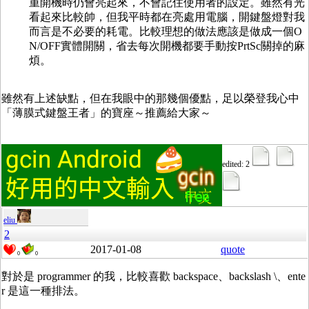
重開機時仍會亮起來，不會記住使用者的設定。雖然有光
看起來比較帥，但我平時都在亮處用電腦，開鍵盤燈對我
而言是不必要的耗電。比較理想的做法應該是做成一個O
N/OFF實體開關，省去每次開機都要手動按PrtSc關掉的麻
煩。
雖然有上述缺點，但在我眼中的那幾個優點，足以榮登我心中
「薄膜式鍵盤王者」的寶座～推薦給大家～
edited: 2
eliu
2
2017-01-08
quote
0
0
對於是 programmer 的我，比較喜歡 backspace、backslash \、ente
r 是這一種排法。