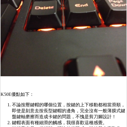
K50E優點如下：
不論按壓鍵帽的哪個位置，按鍵的上下移動都相當滑順，
即使是刻意去按長型鍵帽的邊角，完全沒有一般薄膜式鍵
盤鍵軸磨擦而造成卡鍵的問題，不愧是剪刀腳設計！
鍵帽表面有種細滑的觸感，我很喜歡這種感覺。