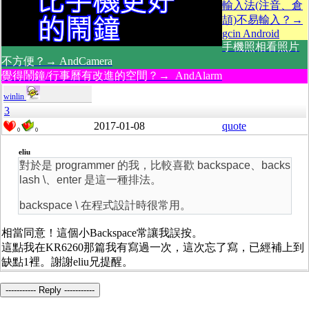
輸入法(注音、倉
頡)不易輸入？→
gcin Android
手機照相看照片
不方便？→ AndCamera
覺得鬧鐘/行事曆有改進的空間？→ AndAlarm
winlin
3
2017-01-08
quote
0
0
eliu
對於是 programmer 的我，比較喜歡 backspace、backs
lash \、enter 是這一種排法。
backspace \ 在程式設計時很常用。
相當同意！這個小Backspace常讓我誤按。
這點我在KR6260那篇我有寫過一次，這次忘了寫，已經補上到
缺點1裡。謝謝eliu兄提醒。
----------- Reply -----------