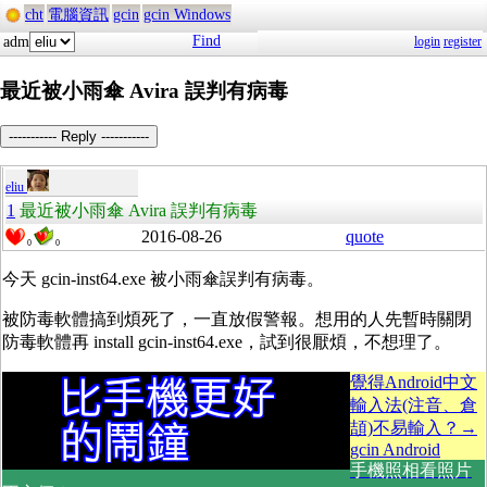
cht
電腦資訊
gcin
gcin Windows
Find
adm
login
register
最近被小雨傘 Avira 誤判有病毒
----------- Reply -----------
eliu
1
最近被小雨傘 Avira 誤判有病毒
2016-08-26
quote
0
0
今天 gcin-inst64.exe 被小雨傘誤判有病毒。
被防毒軟體搞到煩死了，一直放假警報。想用的人先暫時關閉
防毒軟體再 install gcin-inst64.exe，試到很厭煩，不想理了。
覺得Android中文
輸入法(注音、倉
頡)不易輸入？→
gcin Android
手機照相看照片