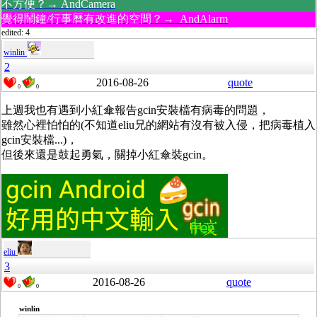
不方便？→ AndCamera
覺得鬧鐘/行事曆有改進的空間？→ AndAlarm
edited: 4
winlin
2
2016-08-26
quote
0
0
上週我也有遇到小紅傘報告gcin安裝檔有病毒的問題，
雖然心裡怕怕的(不知道eliu兄的網站有沒有被入侵，把病毒植入
gcin安裝檔...)，
但後來還是鼓起勇氣，關掉小紅傘裝gcin。
eliu
3
2016-08-26
quote
0
0
winlin