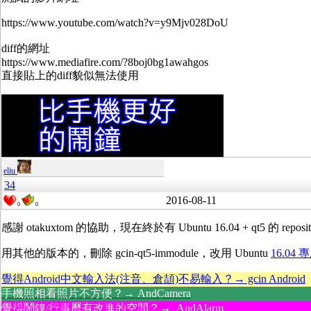
https://www.youtube.com/watch?v=y9Mjv028DoU
diff的網址
https://www.mediafire.com/?8boj0bg1awahgos
直接貼上的diff貌似無法使用
eliu
34
2016-08-11
0
0
感謝 otakuxtom 的協助，現在終於有 Ubuntu 16.04 + qt5 的 reposit
用其他的版本的，刪除 gcin-qt5-immodule，改用 Ubuntu
16.04 專
覺得Android中文輸入法(注音、倉頡)不易輸入？→ gcin Android
手機照相看照片不方便？→ AndCamera
覺得鬧鐘/行事曆有改進的空間？→ AndAlarm