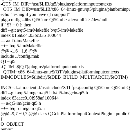
-QT5_IM_DIR=/usr/$LIB/qt5/plugins/platforminputcontexts
+QT5_IM_DIR=/usr/$LIB/x86_64-linux-gnu/qt5/plugins/platforminpu
echo "testing if you have qt5 support"
pkg-config --libs Qt5Core Qt5Gui > /dev/null 2> /dev/null
if [ $? = 0 ]; then
diff --git a/qt5-im/Makefile b/qt5-im/Makefile
index 015a6c4..b3bc335 100644
--- a/qt5-im/Makefile
+++ b/qt5-im/Makefile
@@ -1,6 +1,6 @@
include ../config.mak
QT=qt5
-QTIM=$(QT)/plugins/platforminputcontexts
+QTIM=x86_64-linux-gnu/$(QT)/plugins/platforminputcontexts
IMMODULES=$(libdir)/$(DEB_BUILD_MULTIARCH)/$(QTIM)
INCS=-I../im-client -I/usr/include/X11 `pkg-config Qt5Core Qt5Gui 
diff --git a/qt5-im/gcin-qt5.h b/qt5-im/gcin-qt5.h
index 63aacc0..0f958af 100644
--- a/qt5-im/gcin-qt5.h
+++ b/qt5-im/gcin-qt5.h
@@ -9,7 +9,7 @@ class QGcinPlatformInputContextPlugin : public 
{
Q_OBJECT
public: