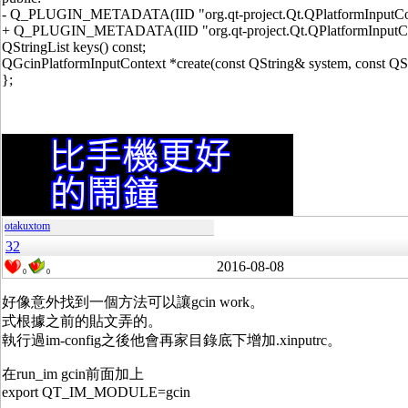
- Q_PLUGIN_METADATA(IID "org.qt-project.Qt.QPlatformInputConte
+ Q_PLUGIN_METADATA(IID "org.qt-project.Qt.QPlatformInputConte
QStringList keys() const;
QGcinPlatformInputContext *create(const QString& system, const QSt
};
otakuxtom
32
2016-08-08
0
0
好像意外找到一個方法可以讓gcin work。
式根據之前的貼文弄的。
執行過im-config之後他會再家目錄底下增加.xinputrc。
在run_im gcin前面加上
export QT_IM_MODULE=gcin