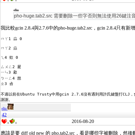
0
0
eliu
pho-huge.tab2.src 需要刪除一些字否則無法使用26
我比較gcin 2.8.4與2.7.6中的pho-huge.tab2.src，gcin 2.8.4只
ㄇㄚ1 尛 0
ㄇㄚ2 尛 
ㄟ4 欸 0 
ㄙㄨㄥ2 㞞
ㄧㄣ3 㱃
ㄅㄧㄥ4 𠀤 
ㄓ3 㫖  
不過以前在Ubuntu Trusty中用gcin 2.7.6沒有遇到用許氏鍵盤打CLJ
謝謝。
eliu
42
2016-08-20
0
0
應該是要 diff old new 的 pho.tab2.src，看是哪些字被刪除，然後刪除 