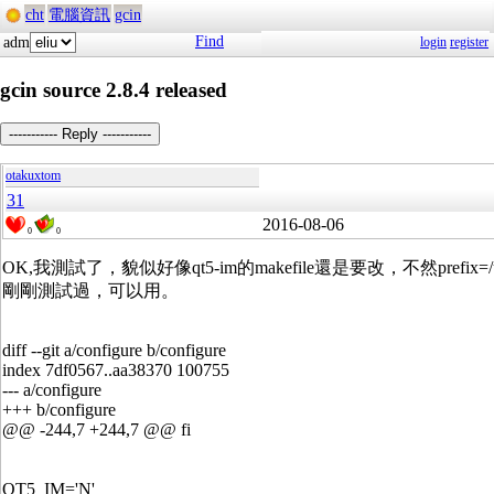
cht
電腦資訊
gcin
Find
adm
login
register
gcin source 2.8.4 released
----------- Reply -----------
otakuxtom
31
2016-08-06
0
0
OK,我測試了，貌似好像qt5-im的makefile還是要改，不然prefi
剛剛測試過，可以用。
diff --git a/configure b/configure
index 7df0567..aa38370 100755
--- a/configure
+++ b/configure
@@ -244,7 +244,7 @@ fi
QT5_IM='N'