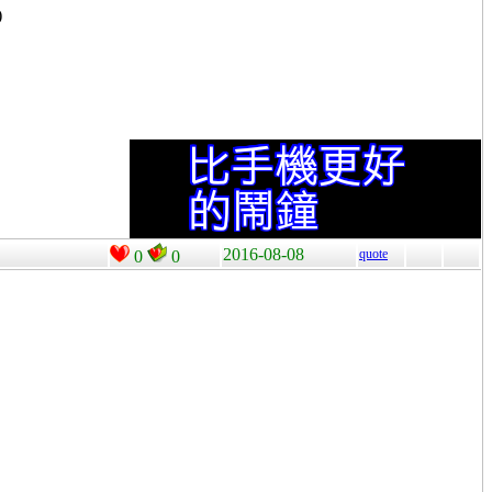
)
2016-08-08
quote
0
0