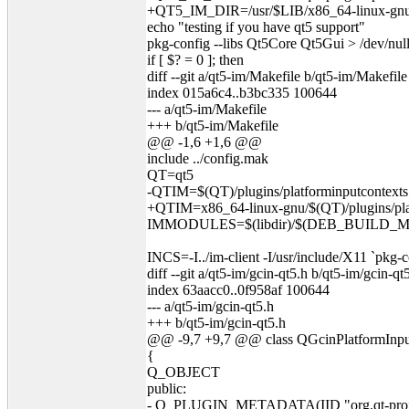
+QT5_IM_DIR=/usr/$LIB/x86_64-linux-gnu/q
echo "testing if you have qt5 support"
pkg-config --libs Qt5Core Qt5Gui > /dev/null
if [ $? = 0 ]; then
diff --git a/qt5-im/Makefile b/qt5-im/Makefile
index 015a6c4..b3bc335 100644
--- a/qt5-im/Makefile
+++ b/qt5-im/Makefile
@@ -1,6 +1,6 @@
include ../config.mak
QT=qt5
-QTIM=$(QT)/plugins/platforminputcontexts
+QTIM=x86_64-linux-gnu/$(QT)/plugins/pla
IMMODULES=$(libdir)/$(DEB_BUILD_
INCS=-I../im-client -I/usr/include/X11 `pk
diff --git a/qt5-im/gcin-qt5.h b/qt5-im/gcin-qt
index 63aacc0..0f958af 100644
--- a/qt5-im/gcin-qt5.h
+++ b/qt5-im/gcin-qt5.h
@@ -9,7 +9,7 @@ class QGcinPlatformInputC
{
Q_OBJECT
public:
- Q_PLUGIN_METADATA(IID "org.qt-project.