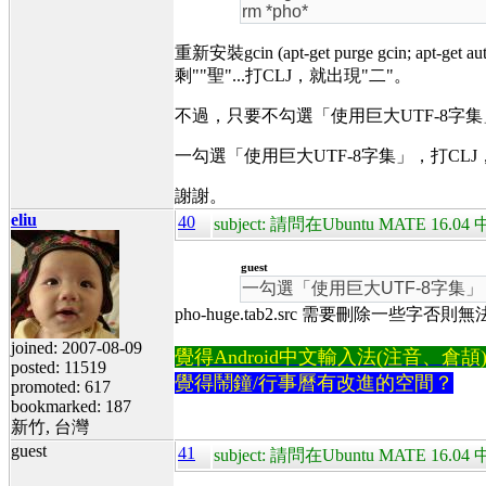
rm *pho*
重新安裝gcin (apt-get purge gcin; a
剩""聖"...打CLJ，就出現"二"。
不過，只要不勾選「使用巨大UTF-8字集」，
一勾選「使用巨大UTF-8字集」，打CL
謝謝。
eliu
40
subject: 請問在Ubuntu MATE 
guest
一勾選「使用巨大UTF-8字集
pho-huge.tab2.src 需要刪除一些
joined: 2007-08-09
覺得Android中文輸入法(注音、倉頡)不易
posted: 11519
覺得鬧鐘/行事曆有改進的空間？
promoted: 617
bookmarked: 187
新竹, 台灣
guest
41
subject: 請問在Ubuntu MATE 