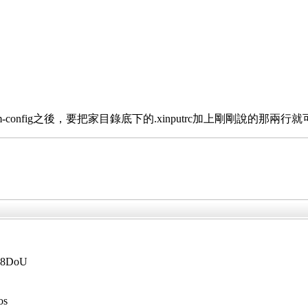
-config之後，要把家目錄底下的.xinputrc加上剛剛說的那兩行
028DoU
os