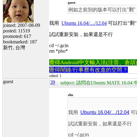
guest
例如之前別的版本可以打出"
剩
我用
Ubuntu 16.04/…/12.04
可以打出"
剩
"
joined: 2007-08-09
posted: 11519
試試重新安裝，如果還是不行
promoted: 617
bookmarked: 187
cd ~/.gcin
新竹, 台灣
rm *pho*
覺得Android中文輸入法(注音、倉頡)不易
覺得鬧鐘/行事曆有改進的空間？
edited: 1
guest
39
subject: 請問在Ubuntu MATE 
eliu
我用
Ubuntu 16.04/…/12.04
可
試試重新安裝，如果還是不行
cd ~/.gcin