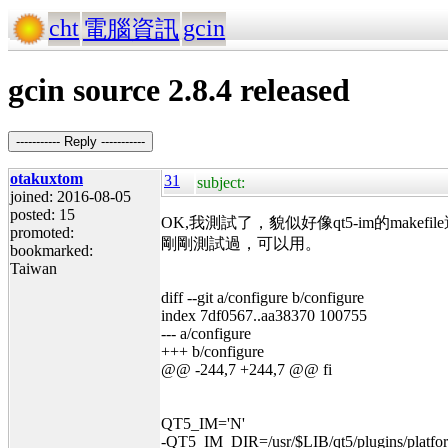
cht
gcin
電腦資訊
gcin source 2.8.4 released
----------- Reply -----------
otakuxtom
31
subject:
joined: 2016-08-05
posted: 15
OK,我測試了，貌似好像qt5-im的makefi
promoted:
剛剛測試過，可以用。
bookmarked:
Taiwan
diff --git a/configure b/configure
index 7df0567..aa38370 100755
--- a/configure
+++ b/configure
@@ -244,7 +244,7 @@ fi
QT5_IM='N'
-QT5_IM_DIR=/usr/$LIB/qt5/plugins/platfor