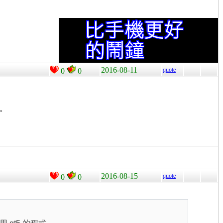
2016-08-11
quote
0
0
式。
2016-08-15
quote
0
0