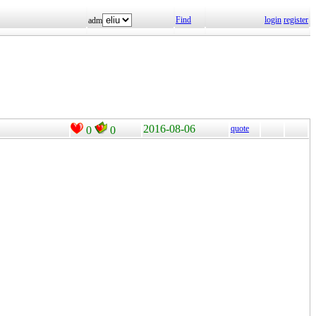
Find
login
register
adm
2016-08-06
quote
0
0