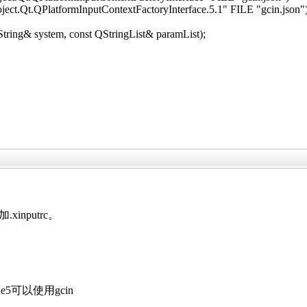
Qt.QPlatformInputContextFactoryInterface.5.1" FILE "gcin.json"
tring& system, const QStringList& paramList);
。
inputrc。
可以使用gcin