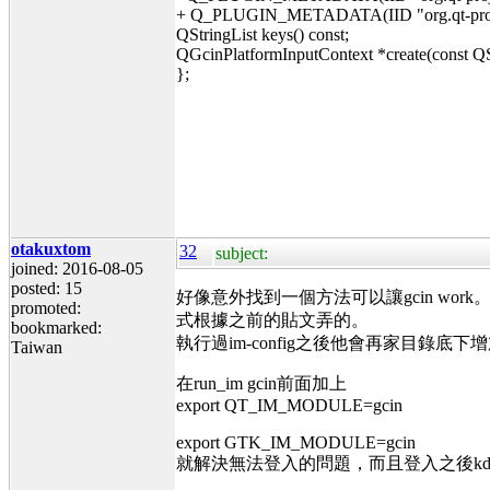
+ Q_PLUGIN_METADATA(IID "org.qt-project.
QStringList keys() const;
QGcinPlatformInputContext *create(const QS
};
otakuxtom
32
subject:
joined: 2016-08-05
posted: 15
好像意外找到一個方法可以讓gcin work
promoted:
式根據之前的貼文弄的。
bookmarked:
執行過im-config之後他會再家目錄底下增加.x
Taiwan
在run_im gcin前面加上
export QT_IM_MODULE=gcin
export GTK_IM_MODULE=gcin
就解決無法登入的問題，而且登入之後kde5