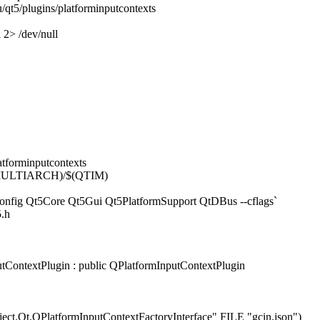
t5/plugins/platforminputcontexts
 2> /dev/null
tforminputcontexts
MULTIARCH)/$(QTIM)
g-config Qt5Core Qt5Gui Qt5PlatformSupport QtDBus --cflags`
5.h
ontextPlugin : public QPlatformInputContextPlugin
Qt.QPlatformInputContextFactoryInterface" FILE "gcin.json")