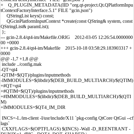
+ Q_PLUGIN_METADATA(IID "org.qt-project.Qt.QPlatformInpu
tContextFactoryInterface.5.1" FILE "gcin.json")
QStringList keys() const;
QGcinPlatformInputContext *create(const QString& system, const
QStringList& paramList);
};
--- gcin-2.8.4/qt4-im/Makefile.ORIG 2012-03-05 12:26:54.0000000
00 +0000
+++ gcin-2.8.4/qt4-im/Makefile 2015-10-18 03:58:29.183903317 +
0000
@@ -1,7 +1,8 @@
include ../config.mak
-QT=qt4
-QTIM=$(QT)/plugins/inputmethods
-IMMODULES=$(libdir)/$(DEB_BUILD_MULTIARCH)/$(QTIM)
+#QT=qt4
+#QTIM=$(QT)/plugins/inputmethods
+#IMMODULES=$(libdir)/$(DEB_BUILD_MULTIARCH)/$(QTI
M)
+IMMODULES=$QT4_IM_DIR
INCS=-I../im-client -I/usr/include/X11 `pkg-config QtCore QtGui --cf
lags`
CXXFLAGS=$(OPTFLAGS) $(INCS) -Wall -D_REENTRANT -