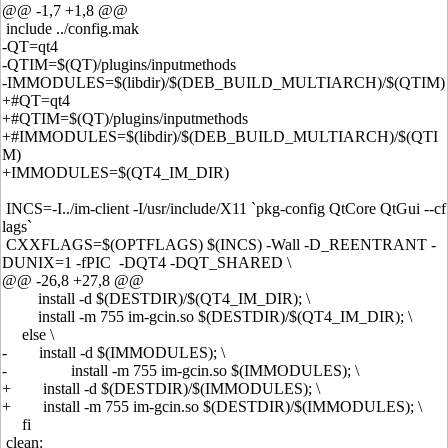
@@ -1,7 +1,8 @@
include ../config.mak
-QT=qt4
-QTIM=$(QT)/plugins/inputmethods
-IMMODULES=$(libdir)/$(DEB_BUILD_MULTIARCH)/$(QTIM)
+#QT=qt4
+#QTIM=$(QT)/plugins/inputmethods
+#IMMODULES=$(libdir)/$(DEB_BUILD_MULTIARCH)/$(QTI
M)
+IMMODULES=$(QT4_IM_DIR)
INCS=-I../im-client -I/usr/include/X11 `pkg-config QtCore QtGui --cf
lags`
CXXFLAGS=$(OPTFLAGS) $(INCS) -Wall -D_REENTRANT -
DUNIX=1 -fPIC -DQT4 -DQT_SHARED \
@@ -26,8 +27,8 @@
install -d $(DESTDIR)/$(QT4_IM_DIR); \
install -m 755 im-gcin.so $(DESTDIR)/$(QT4_IM_DIR); \
else \
- install -d $(IMMODULES); \
- install -m 755 im-gcin.so $(IMMODULES); \
+ install -d $(DESTDIR)/$(IMMODULES); \
+ install -m 755 im-gcin.so $(DESTDIR)/$(IMMODULES); \
fi
clean: