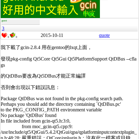
guest
3
2015-10-11
quote
0
0
我下載了gcin-2.8.4 用在gentoo的lxqt上面，
發現pkg-config Qt5Core Qt5Gui Qt5PlatformSupport QtDBus --cfla
gs
的QtDBus要改為Qt5DBus才能正常編譯
否則會出現以下錯誤訊息：
Package QtDBus was not found in the pkg-config search path.
Perhaps you should add the directory containing `QtDBus.pc'
to the PKG_CONFIG_PATH environment variable
No package 'QtDBus' found
In file included from gcin-qt5.h:3:0,
from moc_gcin-qt5.cpp:9:
/usr/include/qt5/QtGui/5.4.2/QtGui/qpa/qplatforminputcontextplugin_
p.h:48:28: 嚴重錯誤：QtCore/qplugin.h：沒有此一檔案或目錄