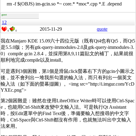
rm -f $(OBJS) im-gcin.so *~ core.* *moc*.cpp *.E .depend
guest
12
2015-11-29
quote
0
0
我在Manjaro KDE 15.09六十四位元版（既有Qt4也有Qt5，而Qt5
是5.5.0版；另有gtk-query-immodules-2.0及gtk-query-immodules-3.
0）compile gcin 2.8.4，並採用第8,9,11篇貼文的補丁，結果就很
順利地完成compile以及install。
可是遇到3個困難，第1個是滑鼠click螢幕右下方的gcin小圖示之
後，並不會列出一堆我所勾選的輸入法，而只有列出一個英文
輸入法（如下面的螢幕擷圖）。<img src="http://i.imgur.com/YcD
YXEc.png">
第2個困難是：雖然在使用LibreOffice Writer時可以使用Ctrl-Spac
e，也能用Ctrl-Shift來改變中文輸入法。可是執行Qt Assistant
時，按Edit選單中的Find Text後，準備要輸入想搜尋的中文字
時，Ctrl-Space與Ctrl-Shift都沒有作用，也就無法叫出中文輸入
法來用。