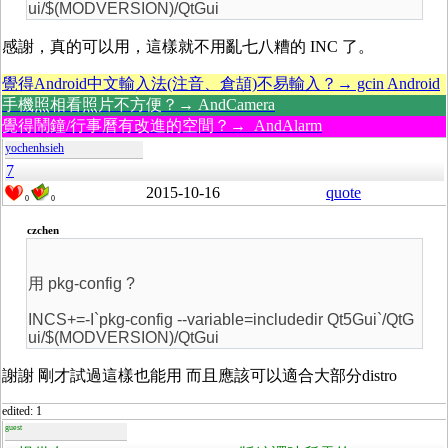
ui/$(MODVERSION)/QtGui
感謝，真的可以用，這樣就不用亂七八糟的 INC 了。
覺得Android中文輸入法(注音、倉頡)不易輸入？→ gcin Android
手機照相看照片不方便？→ AndCamera
覺得鬧鐘/行事曆有改進的空間？→ AndAlarm
yochenhsieh
7
2015-10-16
quote
0
0
czchen
用 pkg-config ?
INCS+=-I`pkg-config --variable=includedir Qt5Gui`/QtG
ui/$(MODVERSION)/QtGui
謝謝 剛才試過這樣也能用 而且應該可以適合大部分distro
edited: 1
guest