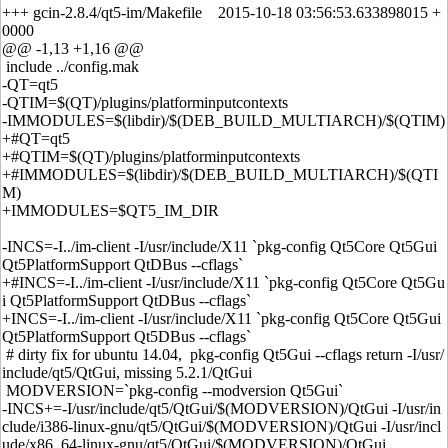
+++ gcin-2.8.4/qt5-im/Makefile 2015-10-18 03:56:53.633898015 +
0000
@@ -1,13 +1,16 @@
include ../config.mak
-QT=qt5
-QTIM=$(QT)/plugins/platforminputcontexts
-IMMODULES=$(libdir)/$(DEB_BUILD_MULTIARCH)/$(QTIM)
+#QT=qt5
+#QTIM=$(QT)/plugins/platforminputcontexts
+#IMMODULES=$(libdir)/$(DEB_BUILD_MULTIARCH)/$(QTI
M)
+IMMODULES=$QT5_IM_DIR
-INCS=-I../im-client -I/usr/include/X11 `pkg-config Qt5Core Qt5Gui
Qt5PlatformSupport QtDBus --cflags`
+#INCS=-I../im-client -I/usr/include/X11 `pkg-config Qt5Core Qt5Gu
i Qt5PlatformSupport QtDBus --cflags`
+INCS=-I../im-client -I/usr/include/X11 `pkg-config Qt5Core Qt5Gui
Qt5PlatformSupport Qt5DBus --cflags`
# dirty fix for ubuntu 14.04, pkg-config Qt5Gui --cflags return -I/usr/
include/qt5/QtGui, missing 5.2.1/QtGui
MODVERSION=`pkg-config --modversion Qt5Gui`
-INCS+=-I/usr/include/qt5/QtGui/$(MODVERSION)/QtGui -I/usr/in
clude/i386-linux-gnu/qt5/QtGui/$(MODVERSION)/QtGui -I/usr/incl
ude/x86_64-linux-gnu/qt5/QtGui/$(MODVERSION)/QtGui