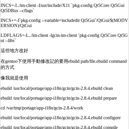
INCS=-I../im-client -I/usr/include/X11 `pkg-config Qt5Core Qt5Gui
Qt5DBus --cflags`
INCS+=-I`pkg-config --variable=includedir Qt5Gui`/QtGui/$(MODV
ERSION)/QtGui
LDFLAGS=-L../im-client -lgcin-im-client `pkg-config Qt5Core Qt5G
ui --libs`
這些地方改好
在gentoo下使用手動修改記的要用ebuild path/file.ebuild command
的方式
像我就是使用
ebuild /usr/local/portage/app-i18n/gcin/gcin-2.8.4.ebuild clean
ebuild /usr/local/portage/app-i18n/gcin/gcin-2.8.4.ebuild prepare
cd /var/tmp/portage/app-i18n/gcin-2.8.4/work
ebuild /usr/local/portage/app-i18n/gcin/gcin-2.8.4.ebuild configure
ebuild /usr/local/portage/app-i18n/gcin/gcin-2.8.4.ebuild compile