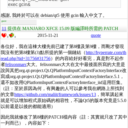
exec gcin&
感謝, 我終於可以在 debian/qt5 使用 gcin 輸入中文了。
guest
11
提供在 MANJARO XFCE 15.09 版編譯時所需的 PATCH
2015-11-21
quote
0
0
各位好，我在這棟大樓先前已建了第8樓及第9樓，而剛才發現
我沒有把第8樓第(3)點所提的第一個鏈結（
http://hyperrate.com/th
read.php?tid=31756#31756
）的內容給好好看完，真是對不起作
者
felixonmars
大大。felixonmars大大在文中最後面所寫的大意是
說與其把org.qt-project.Qt.QPlatformInputContextFactoryInterface改
寫成org.qt-project.Qt.QPlatformInputContextFactoryInterface.5.1，
還不如改用QPlatformInputContextFactoryInterface_iid這用巨集。
（註：至於原因為何，有興趣的人可以參考我在網路上所找到
的文章
https://github.com/maliit/framework/issues/13
，簡單講起來
就是可以增加程式原始碼的相容性，不論Qt5的版本究竟是5.5.0
以前還是以後的都能適用）
因此我就修改了第8樓的PATCH檔內容（註：其實就只改了其中
一列而已），內容如下：