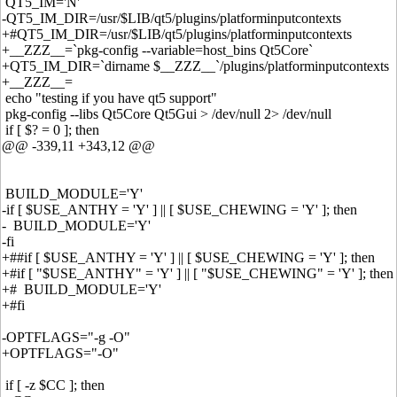
QT5_IM='N'
-QT5_IM_DIR=/usr/$LIB/qt5/plugins/platforminputcontexts
+#QT5_IM_DIR=/usr/$LIB/qt5/plugins/platforminputcontexts
+__ZZZ__=`pkg-config --variable=host_bins Qt5Core`
+QT5_IM_DIR=`dirname $__ZZZ__`/plugins/platforminputcontexts
+__ZZZ__=
echo "testing if you have qt5 support"
pkg-config --libs Qt5Core Qt5Gui > /dev/null 2> /dev/null
if [ $? = 0 ]; then
@@ -339,11 +343,12 @@
BUILD_MODULE='Y'
-if [ $USE_ANTHY = 'Y' ] || [ $USE_CHEWING = 'Y' ]; then
- BUILD_MODULE='Y'
-fi
+##if [ $USE_ANTHY = 'Y' ] || [ $USE_CHEWING = 'Y' ]; then
+#if [ "$USE_ANTHY" = 'Y' ] || [ "$USE_CHEWING" = 'Y' ]; then
+# BUILD_MODULE='Y'
+#fi
-OPTFLAGS="-g -O"
+OPTFLAGS="-O"
if [ -z $CC ]; then