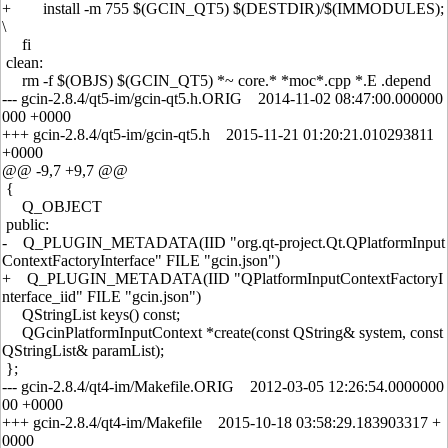
+ install -m 755 $(GCIN_QT5) $(DESTDIR)/$(IMMODULES);
\
fi
clean:
rm -f $(OBJS) $(GCIN_QT5) *~ core.* *moc*.cpp *.E .depend
--- gcin-2.8.4/qt5-im/gcin-qt5.h.ORIG 2014-11-02 08:47:00.000000
000 +0000
+++ gcin-2.8.4/qt5-im/gcin-qt5.h 2015-11-21 01:20:21.010293811
+0000
@@ -9,7 +9,7 @@
{
Q_OBJECT
public:
- Q_PLUGIN_METADATA(IID "org.qt-project.Qt.QPlatformInput
ContextFactoryInterface" FILE "gcin.json")
+ Q_PLUGIN_METADATA(IID "QPlatformInputContextFactoryI
nterface_iid" FILE "gcin.json")
QStringList keys() const;
QGcinPlatformInputContext *create(const QString& system, const
QStringList& paramList);
};
--- gcin-2.8.4/qt4-im/Makefile.ORIG 2012-03-05 12:26:54.0000000
00 +0000
+++ gcin-2.8.4/qt4-im/Makefile 2015-10-18 03:58:29.183903317 +
0000