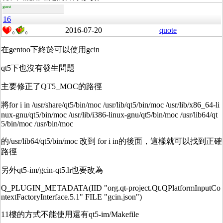
guest
16
2016-07-20
quote
0
0
在gentoo下終於可以使用gcin
qt5下也沒有發生問題
主要修正了QT5_MOC的路徑
將for i in /usr/share/qt5/bin/moc /usr/lib/qt5/bin/moc /usr/lib/x86_64-li
nux-gnu/qt5/bin/moc /usr/lib/i386-linux-gnu/qt5/bin/moc /usr/lib64/qt
5/bin/moc /usr/bin/moc
的/usr/lib64/qt5/bin/moc 改到 for i in的後面，這樣就可以找到正確
路徑
另外qt5-im/gcin-qt5.h也要改為
Q_PLUGIN_METADATA(IID "org.qt-project.Qt.QPlatformInputCo
ntextFactoryInterface.5.1" FILE "gcin.json")
11樓的方式不能使用還有qt5-im/Makefile