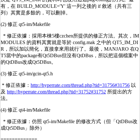
有，在 BUILD_MODULE='Y' 這一列之後的 if 敘述（共有三
列）其實是多餘的，可以刪掉。
(2) 修正 qt5-im/Makefile
* 修正依據：採用本棟5樓czchen所提供的修正方法。其次，IM
MODULES 的資料其實就是等於 config.mak 之中的 QT5_IM_DI
R，所以加以簡化，直接拿來用就行了。最後，MANJARO 在Q
T5當中的package有Qt5DBus但沒有QtDBus，所以把這個檔案中
的QtDBus改成Qt5DBus。
(3) 修正 qt5-im/gcin-qt5.h
* 修正依據：
http://hyperrate.com/thread.php?tid=31756#31756
以
及
http://hyperrate.com/thread.php?tid=31752#31752
所提出的方
法。
(4) 修正 qt4-im/Makefile
* 修正依據：仿照 qt5-im/Makefile 的修改方式（但「QtDBus改
成Qt5DBus」除外）
=============