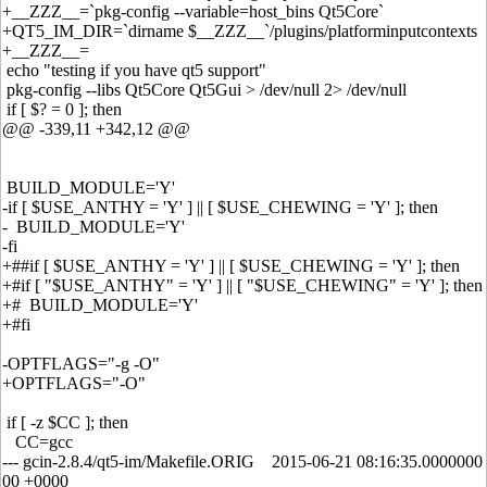
+__ZZZ__=`pkg-config --variable=host_bins Qt5Core`
+QT5_IM_DIR=`dirname $__ZZZ__`/plugins/platforminputcontexts
+__ZZZ__=
echo "testing if you have qt5 support"
pkg-config --libs Qt5Core Qt5Gui > /dev/null 2> /dev/null
if [ $? = 0 ]; then
@@ -339,11 +342,12 @@
BUILD_MODULE='Y'
-if [ $USE_ANTHY = 'Y' ] || [ $USE_CHEWING = 'Y' ]; then
- BUILD_MODULE='Y'
-fi
+##if [ $USE_ANTHY = 'Y' ] || [ $USE_CHEWING = 'Y' ]; then
+#if [ "$USE_ANTHY" = 'Y' ] || [ "$USE_CHEWING" = 'Y' ]; then
+# BUILD_MODULE='Y'
+#fi
-OPTFLAGS="-g -O"
+OPTFLAGS="-O"
if [ -z $CC ]; then
CC=gcc
--- gcin-2.8.4/qt5-im/Makefile.ORIG 2015-06-21 08:16:35.0000000
00 +0000