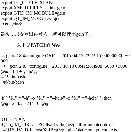
export LC_CTYPE=$LANG
export XMODIFIERS=@im=gcin
export GTK_IM_MODULE=gcin
export QT_IM_MODULE=gcin
exec gcin&
最後，只要登出再登入，就可以使用gcin了。
======以下是PATCH的內容=======
--- gcin-2.8.4/configure.ORIG 2015-04-15 22:23:15.000000000 +0
000
+++ gcin-2.8.4/configure 2015-10-18 03:41:26.493846650 +0000
@@ -1,4 +1,4 @@
-##!/bin/bash
+#!/bin/bash
if [ "$1" = "-h" -o "$1" = "--help" -o "$1" = "-help" ]; then
@@ -244,7 +244,10 @@
QT5_IM='N'
-QT5_IM_DIR=/usr/$LIB/qt5/plugins/platforminputcontexts
+#QT5_IM_DIR=/usr/$LIB/qt5/plugins/platforminputcontexts