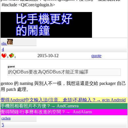
#include <QtCore/qplugin.h>
eliu
4
2015-10-12
quote
0
0
guest
的QtDBus要改為Qt5DBus才能正常編譯
gentoo 的 naming 與別人不一樣，我想這還是交給 packager 自己
用 patch 處理。
覺得Android中文輸入法(注音、倉頡)不易輸入？→ gcin Android
手機照相看照片不方便？→ AndCamera
覺得鬧鐘/行事曆有改進的空間？→ AndAlarm
czchen
5