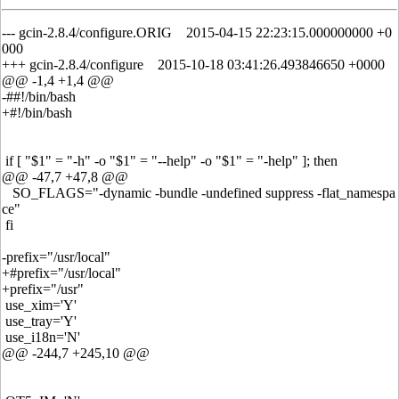
--- gcin-2.8.4/configure.ORIG 2015-04-15 22:23:15.000000000 +0
000
+++ gcin-2.8.4/configure 2015-10-18 03:41:26.493846650 +0000
@@ -1,4 +1,4 @@
-##!/bin/bash
+#!/bin/bash
if [ "$1" = "-h" -o "$1" = "--help" -o "$1" = "-help" ]; then
@@ -47,7 +47,8 @@
SO_FLAGS="-dynamic -bundle -undefined suppress -flat_namespa
ce"
fi
-prefix="/usr/local"
+#prefix="/usr/local"
+prefix="/usr"
use_xim='Y'
use_tray='Y'
use_i18n='N'
@@ -244,7 +245,10 @@