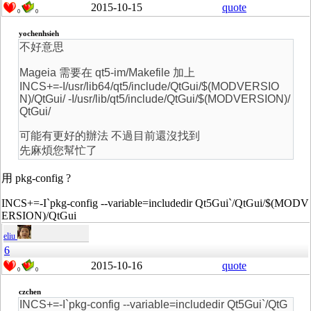
2015-10-15
quote
0
0
yochenhsieh
不好意思
Mageia 需要在 qt5-im/Makefile 加上
INCS+=-I/usr/lib64/qt5/include/QtGui/$(MODVERSIO
N)/QtGui/ -I/usr/lib/qt5/include/QtGui/$(MODVERSION)/
QtGui/
可能有更好的辦法 不過目前還沒找到
先麻煩您幫忙了
用 pkg-config ?
INCS+=-I`pkg-config --variable=includedir Qt5Gui`/QtGui/$(MODV
ERSION)/QtGui
eliu
6
2015-10-16
quote
0
0
czchen
INCS+=-I`pkg-config --variable=includedir Qt5Gui`/QtG