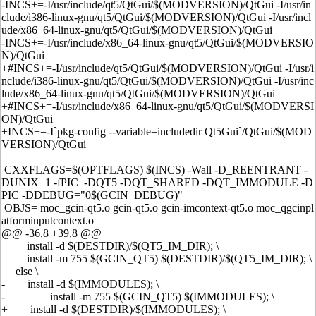
-INCS+=-I/usr/include/qt5/QtGui/$(MODVERSION)/QtGui -I/usr/in
clude/i386-linux-gnu/qt5/QtGui/$(MODVERSION)/QtGui -I/usr/incl
ude/x86_64-linux-gnu/qt5/QtGui/$(MODVERSION)/QtGui
-INCS+=-I/usr/include/x86_64-linux-gnu/qt5/QtGui/$(MODVERSIO
N)/QtGui
+#INCS+=-I/usr/include/qt5/QtGui/$(MODVERSION)/QtGui -I/usr/i
nclude/i386-linux-gnu/qt5/QtGui/$(MODVERSION)/QtGui -I/usr/inc
lude/x86_64-linux-gnu/qt5/QtGui/$(MODVERSION)/QtGui
+#INCS+=-I/usr/include/x86_64-linux-gnu/qt5/QtGui/$(MODVERSI
ON)/QtGui
+INCS+=-I`pkg-config --variable=includedir Qt5Gui`/QtGui/$(MOD
VERSION)/QtGui
CXXFLAGS=$(OPTFLAGS) $(INCS) -Wall -D_REENTRANT -
DUNIX=1 -fPIC -DQT5 -DQT_SHARED -DQT_IMMODULE -D
PIC -DDEBUG="0$(GCIN_DEBUG)"
OBJS= moc_gcin-qt5.o gcin-qt5.o gcin-imcontext-qt5.o moc_qgcinpl
atforminputcontext.o
@@ -36,8 +39,8 @@
install -d $(DESTDIR)/$(QT5_IM_DIR); \
install -m 755 $(GCIN_QT5) $(DESTDIR)/$(QT5_IM_DIR); \
else \
- install -d $(IMMODULES); \
- install -m 755 $(GCIN_QT5) $(IMMODULES); \
+ install -d $(DESTDIR)/$(IMMODULES); \