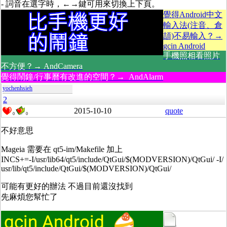
- 詞音在選字時，←→鍵可用來切換上下頁。
覺得Android中文
輸入法(注音、倉
頡)不易輸入？→
gcin Android
手機照相看照片
不方便？→ AndCamera
覺得鬧鐘/行事曆有改進的空間？→ AndAlarm
yochenhsieh
2
2015-10-10
quote
0
0
不好意思
Mageia 需要在 qt5-im/Makefile 加上
INCS+=-I/usr/lib64/qt5/include/QtGui/$(MODVERSION)/QtGui/ -I/
usr/lib/qt5/include/QtGui/$(MODVERSION)/QtGui/
可能有更好的辦法 不過目前還沒找到
先麻煩您幫忙了