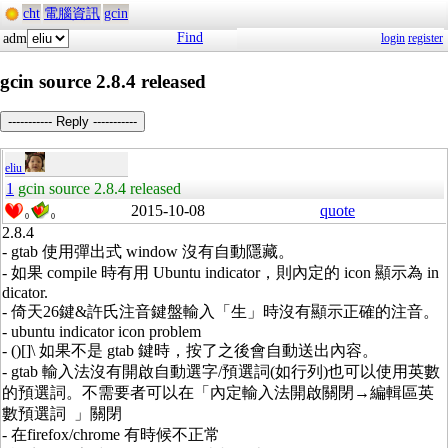
cht
電腦資訊
gcin
Find
adm
login
register
gcin source 2.8.4 released
----------- Reply -----------
eliu
1
gcin source 2.8.4 released
2015-10-08
quote
0
0
2.8.4
- gtab 使用彈出式 window 沒有自動隱藏。
- 如果 compile 時有用 Ubuntu indicator，則內定的 icon 顯示為 in
dicator.
- 倚天26鍵&許氏注音鍵盤輸入「生」時沒有顯示正確的注音。
- ubuntu indicator icon problem
- ()[]\ 如果不是 gtab 鍵時，按了之後會自動送出內容。
- gtab 輸入法沒有開啟自動選字/預選詞(如行列)也可以使用英數
的預選詞。不需要者可以在「內定輸入法開啟關閉→編輯區英
數預選詞 」關閉
- 在firefox/chrome 有時候不正常