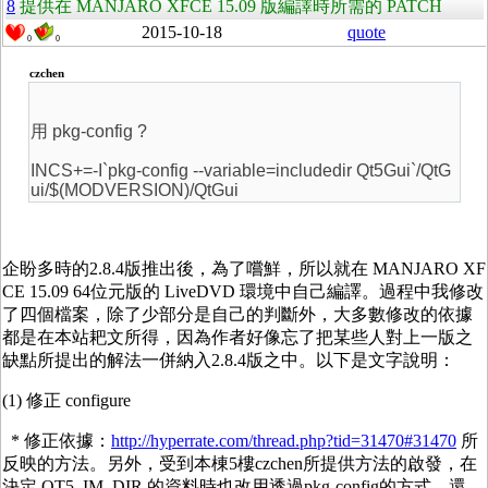
8
提供在 MANJARO XFCE 15.09 版編譯時所需的 PATCH
2015-10-18
quote
0
0
czchen
用 pkg-config ?
INCS+=-I`pkg-config --variable=includedir Qt5Gui`/QtG
ui/$(MODVERSION)/QtGui
企盼多時的2.8.4版推出後，為了嚐鮮，所以就在 MANJARO XF
CE 15.09 64位元版的 LiveDVD 環境中自己編譯。過程中我修改
了四個檔案，除了少部分是自己的判斷外，大多數修改的依據
都是在本站耙文所得，因為作者好像忘了把某些人對上一版之
缺點所提出的解法一併納入2.8.4版之中。以下是文字說明：
(1) 修正 configure
* 修正依據：
http://hyperrate.com/thread.php?tid=31470#31470
所
反映的方法。另外，受到本棟5樓czchen所提供方法的啟發，在
決定 QT5_IM_DIR 的資料時也改用透過pkg-config的方式。還