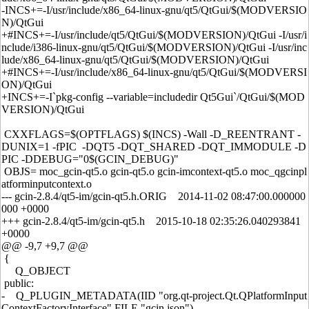
-INCS+=-I/usr/include/x86_64-linux-gnu/qt5/QtGui/$(MODVERSIO
N)/QtGui
+#INCS+=-I/usr/include/qt5/QtGui/$(MODVERSION)/QtGui -I/usr/i
nclude/i386-linux-gnu/qt5/QtGui/$(MODVERSION)/QtGui -I/usr/inc
lude/x86_64-linux-gnu/qt5/QtGui/$(MODVERSION)/QtGui
+#INCS+=-I/usr/include/x86_64-linux-gnu/qt5/QtGui/$(MODVERSI
ON)/QtGui
+INCS+=-I`pkg-config --variable=includedir Qt5Gui`/QtGui/$(MOD
VERSION)/QtGui
CXXFLAGS=$(OPTFLAGS) $(INCS) -Wall -D_REENTRANT -
DUNIX=1 -fPIC -DQT5 -DQT_SHARED -DQT_IMMODULE -D
PIC -DDEBUG="0$(GCIN_DEBUG)"
OBJS= moc_gcin-qt5.o gcin-qt5.o gcin-imcontext-qt5.o moc_qgcinpl
atforminputcontext.o
--- gcin-2.8.4/qt5-im/gcin-qt5.h.ORIG 2014-11-02 08:47:00.000000
000 +0000
+++ gcin-2.8.4/qt5-im/gcin-qt5.h 2015-10-18 02:35:26.040293841
+0000
@@ -9,7 +9,7 @@
{
Q_OBJECT
public:
- Q_PLUGIN_METADATA(IID "org.qt-project.Qt.QPlatformInput
ContextFactoryInterface" FILE "gcin.json")