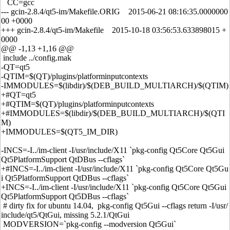
CC=gcc
--- gcin-2.8.4/qt5-im/Makefile.ORIG 2015-06-21 08:16:35.0000000
00 +0000
+++ gcin-2.8.4/qt5-im/Makefile 2015-10-18 03:56:53.633898015 +
0000
@@ -1,13 +1,16 @@
include ../config.mak
-QT=qt5
-QTIM=$(QT)/plugins/platforminputcontexts
-IMMODULES=$(libdir)/$(DEB_BUILD_MULTIARCH)/$(QTIM)
+#QT=qt5
+#QTIM=$(QT)/plugins/platforminputcontexts
+#IMMODULES=$(libdir)/$(DEB_BUILD_MULTIARCH)/$(QTI
M)
+IMMODULES=$(QT5_IM_DIR)
-INCS=-I../im-client -I/usr/include/X11 `pkg-config Qt5Core Qt5Gui
Qt5PlatformSupport QtDBus --cflags`
+#INCS=-I../im-client -I/usr/include/X11 `pkg-config Qt5Core Qt5Gu
i Qt5PlatformSupport QtDBus --cflags`
+INCS=-I../im-client -I/usr/include/X11 `pkg-config Qt5Core Qt5Gui
Qt5PlatformSupport Qt5DBus --cflags`
# dirty fix for ubuntu 14.04, pkg-config Qt5Gui --cflags return -I/usr/
include/qt5/QtGui, missing 5.2.1/QtGui
MODVERSION=`pkg-config --modversion Qt5Gui`