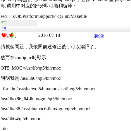
fig 调用中对应的部分即可顺利编译：
sed -i 's/Qt5PlatformSupport//' qt5-im/Makefile
guest
15
2016-07-18
quote
0
0
請教個問題，我依照前述修正後，可以編譯了。
然而在configure時顯示
QT5_MOC=/usr/lib/qt5/bin/moc
明明我是 /usr/lib64/qt5/bin/moc
for i in /usr/share/qt5/bin/moc /usr/lib/qt5/bin/moc\
/usr/lib/x86_64-linux-gnu/qt5/bin/moc\
/usr/lib/i38 /usr/bin/moc6-linux-gnu/qt5/bin/moc\
/usr/lib64/qt5/bin/moc
do