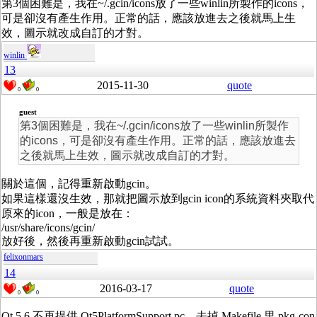
第3個困難是，我在~/.gcin/icons放了一些winlin所製作的icons，
可是卻沒有產生作用。正常的話，應該放進去之後就馬上生
效，圖示就改成自訂的才對。
winlin
13
2015-11-30
quote
0
0
guest
第3個困難是，我在~/.gcin/icons放了一些winlin所製作
的icons，可是卻沒有產生作用。正常的話，應該放進去
之後就馬上生效，圖示就改成自訂的才對。
關於這個，記得重新啟動gcin。
如果這樣還沒生效，那就把圖示放到gcin icon的系統資料夾取代
原來的icon，一般是放在：
/usr/share/icons/gcin/
放好後，然後再重新啟動gcin試試。
felixonmars
14
2016-03-17
quote
0
0
Qt 5.6 不再提供 Qt5PlatformSupport.pc，去掉 Makefile 里 pkg-con