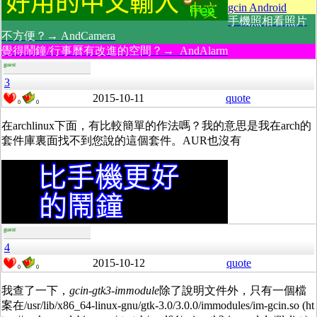
gcin Android
手機照相看照片
不方便？→ AndCamera
覺得鬧鐘/行事曆有改進的空間？→ AndAlarm
guest
3
2015-10-11
quote
0
0
在archlinux下面，有比較簡單的作法嗎？我的意思是我在arch的
套件庫裏面找不到您說的這個套件。AUR也沒有
guest
4
2015-10-12
quote
0
0
我查了一下，
gcin-gtk3-immodule
除了說明文件外，只有一個檔
案在/usr/lib/x86_64-linux-gnu/gtk-3.0/3.0.0/immodules/im-gcin.so (ht