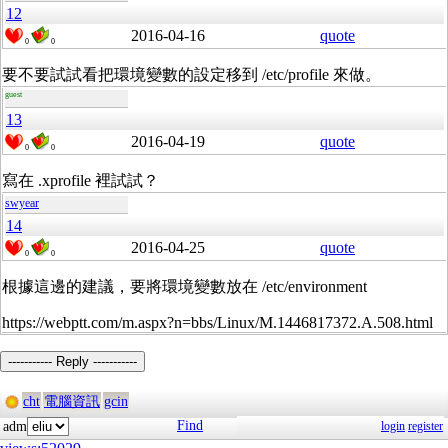
12
2016-04-16
quote
0
0
要不要試試看把環境變數的設定移到 /etc/profile 來做。
guest
13
2016-04-19
quote
0
0
寫在 .xprofile 裡試試？
swyear
14
2016-04-25
quote
0
0
根據這邊的建議，要將環境變數放在
/etc/environment
https://webptt.com/m.aspx?n=bbs/Linux/M.1446817372.A.508.html
----------- Reply -----------
cht
電腦資訊
gcin
Find
adm
login
register