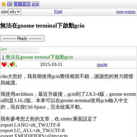
cht
電腦資訊
gcin
Find
adm
login
register
無法在gnome terminal下啟動gcin
----------- Reply -----------
guest
1
無法在gnome terminal下啟動gcin
2015-10-11
quote
0
0
eliu大您好，我長期使用gcin覺得相當不錯，謝謝您的努力開發
與維護。
我使用archlinux，最近升級後，gcin到了2.8.3-4版，gnome-termin
al則是3.16.2版。本來可以在gnome-terminal使用gcin輸入中文
的，現在按Ctrl-Space，完全紋風不動。
我有參考您之前的文章，在.xinitrc裏面設定了
export LANG=zh_TW.UTF-8
export LC_ALL=zh_TW.UTF-8
export XMODIFIERS=@im=gcin