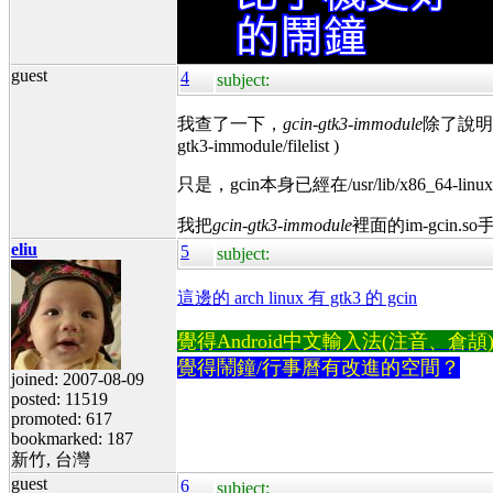
guest
4
subject:
我查了一下，
gcin-gtk3-immodule
除了說明文件外，
gtk3-immodule/filelist )
只是，gcin本身已經在/usr/lib/x86_64-lin
我把
gcin-gtk3-immodule
裡面的im-gcin.so手
eliu
5
subject:
這邊的 arch linux 有 gtk3 的 gcin
覺得Android中文輸入法(注音、倉頡)不易
覺得鬧鐘/行事曆有改進的空間？
joined: 2007-08-09
posted: 11519
promoted: 617
bookmarked: 187
新竹, 台灣
guest
6
subject: