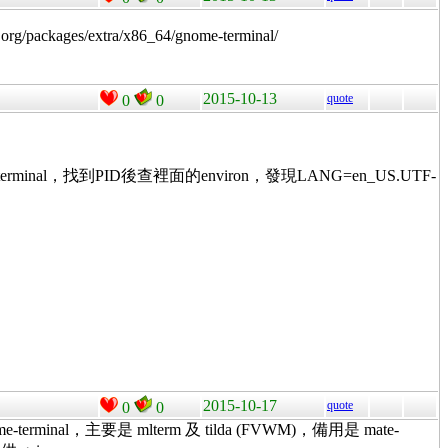
kages/extra/x86_64/gnome-terminal/
2015-10-13
quote
0
0
me-terminal，找到PID後查裡面的environ，發現LANG=en_US.UTF-
2015-10-17
quote
0
0
me-terminal，主要是 mlterm 及 tilda (FVWM)，備用是 mate-