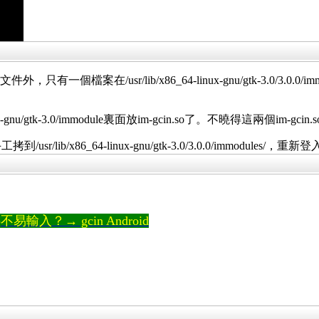
只有一個檔案在/usr/lib/x86_64-linux-gnu/gtk-3.0/3.0.0/immodules/im
ux-gnu/gtk-3.0/immodule裏面放im-gcin.so了。不曉得這兩個im-gc
工拷到/usr/lib/x86_64-linux-gnu/gtk-3.0/3.0.0/immodul
輸入？→ gcin Android