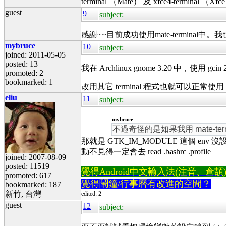
terminal （Mate） 及 xfce4-ter
guest
9
subject:
感謝~~目前成功使用mate-terminal中
mybruce
10
subject:
joined: 2011-05-05
posted: 13
我在 Archlinux gnome 3.20 中，使用 g
promoted: 2
bookmarked: 1
改用其它 terminal 程式也就可以正常使用 gc
eliu
11
subject:
mybruce
不過奇怪的是如果我用 mate-termin
那就是 GTK_IM_MODULE 這個 env 沒設
動不見得一定會去 read .bashrc .profile
joined: 2007-08-09
posted: 11519
覺得Android中文輸入法(注音、倉頡)不易
promoted: 617
覺得鬧鐘/行事曆有改進的空間？
bookmarked: 187
新竹, 台灣
edited: 2
guest
12
subject: