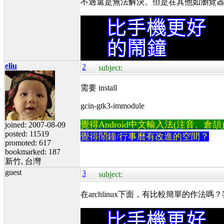
不過還是無法解決。但是在其他如瀏覽器、libr
eliu
2
subject:
需要 install
gcin-gtk3-immodule
覺得Android中文輸入法(注音、倉頡)不易
joined: 2007-08-09
posted: 11519
覺得鬧鐘/行事曆有改進的空間？
promoted: 617
bookmarked: 187
新竹, 台灣
guest
3
subject:
在archlinux下面，有比較簡單的作法