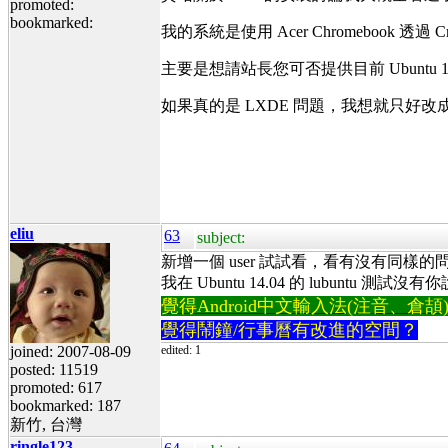
promoted:
bookmarked:
我的系統是使用 Acer Chromebook 透過 Cr
主要是想請站長您可否提供目前 Ubuntu 14
如果真的是 LXDE 問題，我想就只好改成
eliu
63
subject:
新增一個 user 試試看，看有沒有同
我在 Ubuntu 14.04 的 lubuntu 測試
覺得Android中文輸入法(注音、倉頡)不易
覺得鬧鐘/行事曆有改進的空間？
joined: 2007-08-09
edited: 1
posted: 11519
promoted: 617
bookmarked: 187
新竹, 台灣
ringle123