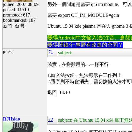
joined: 2007-08-09
另外一個問題是需要 qt5 im module。可
posted: 11519
promoted: 617
需要 export QT_IM_MODULE=gcin
bookmarked: 187
新竹, 台灣
Ubuntu 15.04 kde plasma 是在與 gn
覺得Android中文輸入法(注音、倉頡)不易
覺得鬧鐘/行事曆有改進的空間？
guest
71
subject:
確實，在拼難用的....一樣不行
1.輸入法按鈕，無法顯示在工作列上
2.選字列不時會消失，需切換輸入法才可
退回 14.10
RJHsiao
72
subject: 在 Ubuntu 15.04 x64 底下無