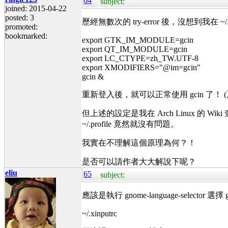
64
subject:
joined: 2015-04-22
posted: 3
歷經無數次的 try-error 後，沒想到我在 ~/
promoted:
bookmarked:
export GTK_IM_MODULE=gcin
export QT_IM_MODULE=gcin
export LC_CTYPE=zh_TW.UTF-8
export XMODIFIERS="@im=gcin"
gcin &
重新登入後，就可以正常使用 gcin 了！ (系統是 
但上述的設定是我在 Arch Linux 的 
~/.profile 竟然就沒有問題。
我實在不理解這個原理為何？！
是否可以請作者大大解說下呢？
eliu
65
subject:
應該是執行 gnome-language-selector 
~/.xinputrc