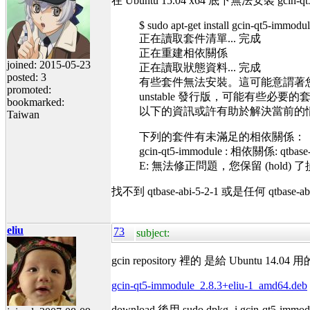
在 Ubuntu 15.04 x64 底下無法安裝 gcin-qt5
$ sudo apt-get install gcin-qt5-immodu
正在讀取套件清單... 完成
正在重建相依關係
joined: 2015-05-23
正在讀取狀態資料... 完成
posted: 3
有些套件無法安裝。這可能意謂著
promoted:
unstable 發行版，可能有些必要的
bookmarked:
以下的資訊或許有助於解決當前的
Taiwan
下列的套件有未滿足的相依關係：
gcin-qt5-immodule : 相依關係: qtb
E: 無法修正問題，您保留 (hold)
找不到 qtbase-abi-5-2-1 或是任何 qtbase-a
eliu
73
subject:
gcin repository 裡的 是給 Ubuntu 14.
gcin-qt5-immodule_2.8.3+eliu-1_amd64.deb
download 後用 sudo dpkg -i gcin-qt5-immod