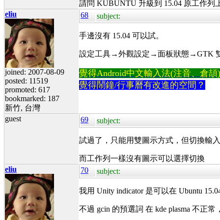
請問 KUBUNTU 升級到 15.04 
eliu
68
subject:
手邊沒有 15.04 可以試。
設定工具→外觀設定→面板狀態→GTK 雙圖示 or
joined: 2007-08-09
覺得Android中文輸入法(注音、倉頡)不易
posted: 11519
覺得鬧鐘/行事曆有改進的空間？
promoted: 617
bookmarked: 187
新竹, 台灣
guest
69
subject:
試過了，只能用雙圖示方式，但切換輸
而工作列一樣沒有圖示可以選擇切換
eliu
70
subject:
我用 Unity indicator 是可以在 Ubuntu 15.04 
不過 gcin 的預選詞 在 kde plasma 