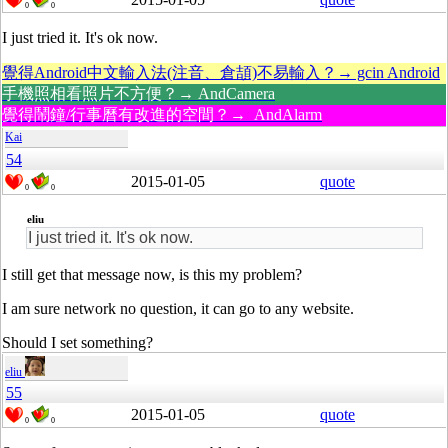
0
0
I just tried it. It's ok now.
覺得Android中文輸入法(注音、倉頡)不易輸入？→ gcin Android
手機照相看照片不方便？→ AndCamera
覺得鬧鐘/行事曆有改進的空間？→ AndAlarm
Kai
54
2015-01-05
quote
0
0
eliu
I just tried it. It's ok now.
I still get that message now, is this my problem?
I am sure network no question, it can go to any website.
Should I set something?
eliu
55
2015-01-05
quote
0
0