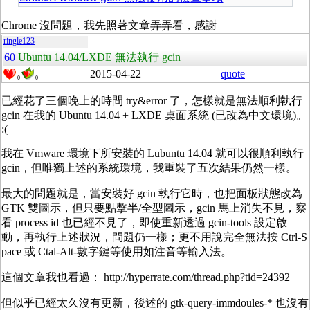
Chrome 沒問題，我先照著文章弄弄看，感謝
ringle123
60
Ubuntu 14.04/LXDE 無法執行 gcin
2015-04-22
quote
0
0
已經花了三個晚上的時間 try&error 了，怎樣就是無法順利執行
gcin 在我的 Ubuntu 14.04 + LXDE 桌面系統 (已改為中文環境)。
:(
我在 Vmware 環境下所安裝的 Lubuntu 14.04 就可以很順利執行
gcin，但唯獨上述的系統環境，我重裝了五次結果仍然一樣。
最大的問題就是，當安裝好 gcin 執行它時，也把面板狀態改為
GTK 雙圖示，但只要點擊半/全型圖示，gcin 馬上消失不見，察
看 process id 也已經不見了，即使重新透過 gcin-tools 設定啟
動，再執行上述狀況，問題仍一樣；更不用說完全無法按 Ctrl-S
pace 或 Ctal-Alt-數字鍵等使用如注音等輸入法。
這個文章我也看過： http://hyperrate.com/thread.php?tid=24392
但似乎已經太久沒有更新，後述的 gtk-query-immdoules-* 也沒有