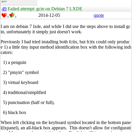
guest
49
Failed attempt: gcin on Debian 7 LXDE
2014-12-05
quote
0
0
I am on debian 7 lxde, and while I did use the steps above to install gc
in, unfortunately it simply just doesn't work.
Previously I had tried installing both fcitx, but fcitx could only produc
e 1) a little tiny input method identification box with the following indi
cators:
1) a penguin
2) "pinyin" symbol
3) virtual keyboard
4) traditional/simplified
5) punctuation (half or full),
6) black box
When left clicking on the keyboard symbol located in the bottom pane
l(lxpanel), an all-black box appears. This doesn't allow for configurati