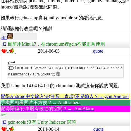
在其他軟體如pcmanx、firefox、libreoffice、gnome-terminal或是c
hrome(最新版)裡都無此問題。
如果執行gcin-setup會有anthy-module.so的錯誤訊息。
請問該如何改善呢？謝謝
eliu
42
目前用Mint 17，在chromium裡gcin不能正常使用
2014-06-03
quote
0
0
guest
在chromium
Version 34.0.1847.116 Built on Ubuntu 14.04, running o
裡
n LinuxMint 17 aura (260972)
我用 Ubuntu 14.04 64-bit 的 chromium 測試沒有你說的問題。
覺得Android中文輸入法(注音、倉頡)不易輸入？→ gcin Android
手機照相看照片不方便？→ AndCamera
覺得鬧鐘/行事曆有改進的空間？→ AndAlarm
guest
43
gcin-tools 沒有 Unity Indicator 選項
2014-06-14
quote
0
0