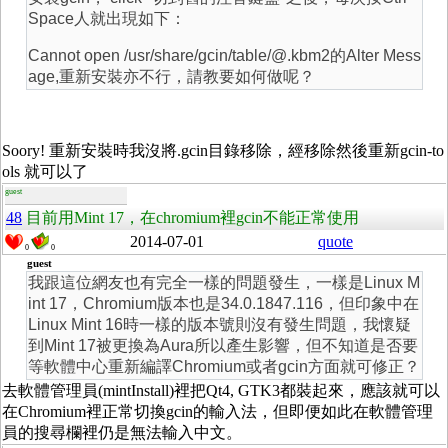
Space人就出現如下：
Cannot open /usr/share/gcin/table/@.kbm2的Alter Mess
age,重新安裝亦不行，請教要如何做呢？
Soory! 重新安裝時我沒將.gcin目錄移除，經移除然後重新gcin-to
ols 就可以了
guest
48
目前用Mint 17，在chromium裡gcin不能正常使用
2014-07-01
quote
0
0
guest
我跟這位網友也有完全一樣的問題發生，一樣是Linux M
int 17，Chromium版本也是34.0.1847.116，但印象中在
Linux Mint 16時一樣的版本號則沒有發生問題，我懷疑
到Mint 17被更換為Aura所以產生影響，但不知道是否要
等軟體中心重新編譯Chromium或者gcin方面就可修正？
去軟體管理員(mintInstall)裡把Qt4, GTK3都裝起來，應該就可以
在Chromium裡正常切換gcin的輸入法，但即便如此在軟體管理
員的搜尋欄裡仍是無法輸入中文。