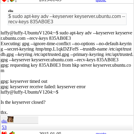
0
0
eliu
$ sudo apt-key adv --keyserver keyserver.ubuntu.com --
recv-keys 835AB0E3
luffy@luffy-UbuntuV1204:~$ sudo apt-key adv --keyserver keyserve
r.ubuntu.com --recv-keys 835AB0E3
Executing: gpg --ignore-time-conflict --no-options --no-default-keyrin
g --secret-keyring /tmp/tmp.L1qkDZFefS --trustdb-name /etc/apt/trust
db.gpg --keyring /etc/apt/trusted.gpg --primary-keyring /etc/apt/trusted.
gpg --keyserver keyserver.ubuntu.com --recv-keys 835AB0E3
gpg: requesting key 835AB0E3 from hkp server keyserver.ubuntu.co
m
gpg: keyserver timed out
gpg: keyserver receive failed: keyserver error
luffy@luffy-UbuntuV1204:~$
Is the keyserver closed?
thx.
eliu
53
2015-01-05
quote