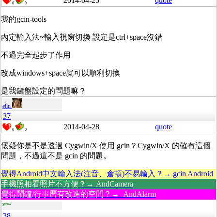
2014-04-25
quote
0
0
我的gcin-tools
內定輸入法~輸入視窗切換 設定是ctrl+space沒錯
不過完全起步了作用
改成windows+space就可以順利切換
是我鍵盤設定的問題嘛？
eliu
37
2014-04-28
quote
0
0
懷疑你是不是透過 Cygwin/X 使用 gcin？Cygwin/X 的確有這個
問題，不過這不是 gcin 的問題。
覺得Android中文輸入法(注音、倉頡)不易輸入？→ gcin Android
手機照相看照片不方便？→ AndCamera
覺得鬧鐘/行事曆有改進的空間？→ AndAlarm
guest
38