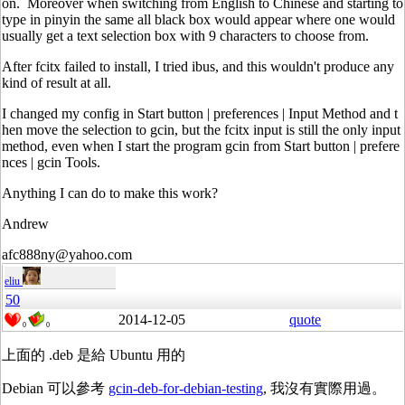
on. Moreover when switching from English to Chinese and starting to
type in pinyin the same all black box would appear where one would
usually get a text selection box with 9 characters to choose from.
After fcitx failed to install, I tried ibus, and this wouldn't produce any
kind of result at all.
I changed my config in Start button | preferences | Input Method and t
hen move the selection to gcin, but the fcitx input is still the only input
method, even when I start the program gcin from Start button | prefere
nces | gcin Tools.
Anything I can do to make this work?
Andrew
afc888ny@yahoo.com
eliu
50
2014-12-05
quote
0
0
上面的 .deb 是給 Ubuntu 用的
Debian 可以參考
gcin-deb-for-debian-testing
, 我沒有實際用過。