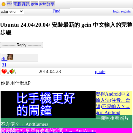
cht
電腦資訊
gcin
gcin分享
Find
adm
login
register
Ubuntu 24.04/20.04/ 安裝最新的 gcin 中文輸入的完整
步驟
----------- Reply -----------
eliu
31
2014-04-23
quote
0
0
你是用什麼AP
覺得Android中文
輸入法(注音、倉
頡)不易輸入？→
gcin Android
手機照相看照片
不方便？→ AndCamera
覺得鬧鐘/行事曆有改進的空間？→ AndAlarm