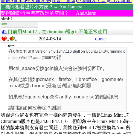
覺得Android中文輸入法(注音、倉頡)不易輸入？→ gcin Android
手機照相看照片不方便？→ AndCamera
覺得鬧鐘/行事曆有改進的空間？→ AndAlarm
edited: 1
guest
45
目前用Mint 17，在chromium裡gcin不能正常使用
2014-06-14
quote
0
0
guest
在chromium
Version 34.0.1847.116 Built on Ubuntu 14.04, running o
裡
n LinuxMint 17 aura (260972)
用ctrl_space切換gcin輸入法會被強制切回En。
在其他軟體如pcmanx、firefox、libreoffice、gnome-ter
minal或是chrome(最新版)裡都無此問題。
如果執行gcin-setup會有anthy-module.so的錯誤訊息。
請問該如何改善呢？謝謝
我跟這位網友也有完全一樣的問題發生，一樣是Linux Mint 17，
Chromium版本也是34.0.1847.116，但印象中在Linux Mint 16時一
樣的版本號則沒有發生問題，我懷疑到Mint 17被更換為Aura所
以產生影響，但不知道是否要等軟體中心重新編譯Chromium或