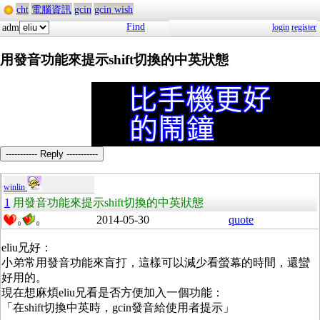
cht
電腦資訊
gcin
gcin wish
Find
adm
login
register
用發音功能來提示shift切換的中英狀態
----------- Reply -----------
winlin
1
用發音功能來提示shift切換的中英狀態
2014-05-30
quote
0
0
eliu兄好：
小弟常用發音功能來盲打，這樣可以減少看螢幕的時間，還蠻
好用的。
現在想麻煩eliu兄看是否方便加入一個功能：
「在shift切換中英時，gcin發音給使用者提示」