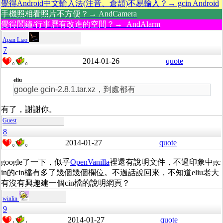
覺得Android中文輸入法(注音、倉頡)不易輸入？→ gcin Android
手機照相看照片不方便？→ AndCamera
覺得鬧鐘/行事曆有改進的空間？→ AndAlarm
Apan Liao
7
2014-01-26
quote
0
0
eliu
google gcin-2.8.1.tar.xz，到處都有
有了，謝謝你。
Guest
8
2014-01-27
quote
0
0
google了一下，似乎
OpenVanilla
裡還有說明文件，不過印象中gc
in的cin檔有多了幾個幾個欄位。不過話說回來，不知道eliu老大
有沒有興趣建一個cin檔的說明網頁？
winlin
9
2014-01-27
quote
1
1