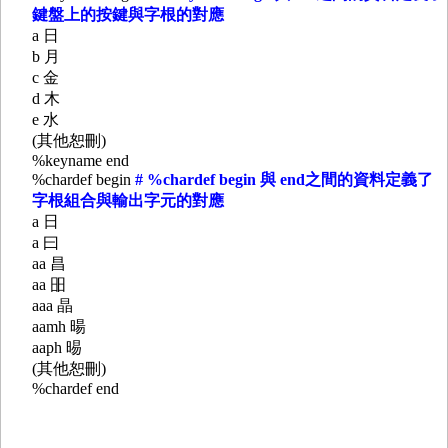
鍵盤上的按鍵與字根的對應
a 日
b 月
c 金
d 木
e 水
(其他恕刪)
%keyname end
%chardef begin
# %chardef begin 與 end之間的資料定義了
字根組合與輸出字元的對應
a 日
a 曰
aa 昌
aa 昍
aaa 晶
aamh 暘
aaph 晹
(其他恕刪)
%chardef end