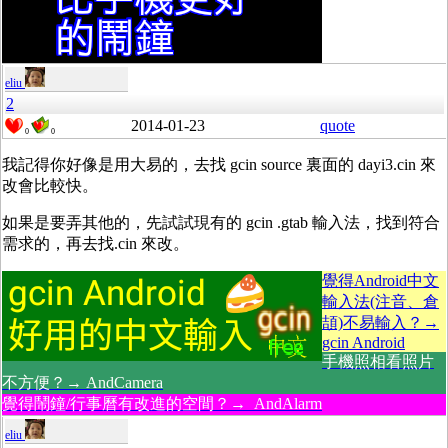
eliu
2
2014-01-23
quote
0
0
我記得你好像是用大易的，去找 gcin source 裏面的 dayi3.cin 來
改會比較快。
如果是要弄其他的，先試試現有的 gcin .gtab 輸入法，找到符合
需求的，再去找.cin 來改。
覺得Android中文
輸入法(注音、倉
頡)不易輸入？→
gcin Android
手機照相看照片
不方便？→ AndCamera
覺得鬧鐘/行事曆有改進的空間？→ AndAlarm
eliu