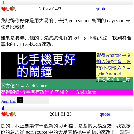
3
2014-01-23
quote
0
0
我記得你好像是用大易的，去找 gcin source 裏面的 dayi3.cin 來
改會比較快。
如果是要弄其他的，先試試現有的 gcin .gtab 輸入法，找到符合
需求的，再去找.cin 來改。
覺得Android中文
輸入法(注音、倉
頡)不易輸入？→
gcin Android
手機照相看照片
不方便？→ AndCamera
覺得鬧鐘/行事曆有改進的空間？→ AndAlarm
Apan Liao
4
2014-01-23
quote
0
0
是的，我正要製作一個新的 gtab 檔，是基於大易沒錯。我就按
你的意思從 gcin source 中的大易表格檔中的檔頭來改吧。謝謝