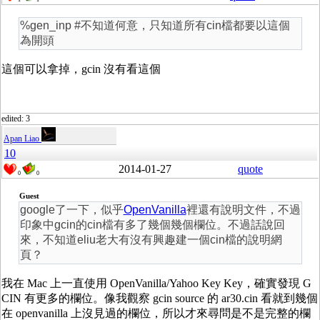
%gen_inp #不知道何意，只知道所有cin檔都要以這個
為開頭
這個可以拿掉，gcin 沒有看這個
edited: 3
Apan Liao
10
2014-01-27
quote
0
0
Guest
google了一下，似乎
OpenVanilla
裡還有說明文件，不過
印象中gcin的cin檔有多了幾個幾個欄位。不過話說回
來，不知道eliu老大有沒有興趣建一個cin檔的說明網
頁？
我在 Mac 上一直使用 OpenVanilla/Yahoo Key Key，確實發現 G
CIN 有更多的欄位。像我觀察 gcin source 的 ar30.cin 看就到幾個
在 openvanilla 上沒見過的欄位，所以才來尋問是不是完整的欄