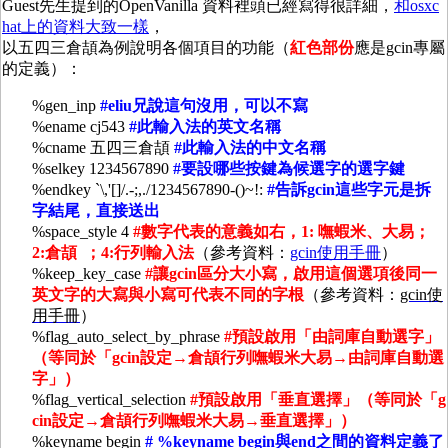
Guest先生提到的OpenVanilla 資料裡頭已經寫得很詳細，
和osxc
hat上的資料大致一樣
，
以五四三倉頡為例說明各個項目的功能（
紅色部份
應是gcin專屬
的定義）：
%gen_inp
#eliu兄說這句沒用，可以不寫
%ename cj543
#此輸入法的英文名稱
%cname 五四三倉頡
#此輸入法的中文名稱
%selkey 1234567890
#要設哪些按鍵為候選字的選字鍵
%endkey `\,'[]/.-;,./1234567890-()~!:
#告訴gcin這些字元是拆
字結尾，直接送出
%space_style 4
#數字代表的意義如右，1: 嘸蝦米、大易；
2:倉頡 ；4:行列輸入法
（參考資料：
gcin使用手冊
）
%keep_key_case
#讓gcin區分大小寫，啟用這個選項後同一
英文字的大寫與小寫可代表不同的字根
（參考資料：
gcin使
用手冊
）
%flag_auto_select_by_phrase
#預設啟用「由詞庫自動選字」
（等同於「gcin設定→倉頡行列嘸蝦米大易→由詞庫自動選
字」）
%flag_vertical_selection
#預設啟用「垂直選擇」（等同於「g
cin設定→倉頡行列嘸蝦米大易→垂直選擇」）
%keyname begin
# %keyname begin與end之間的資料定義了