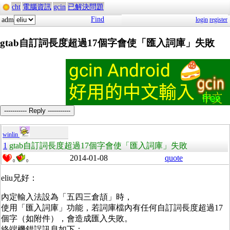
cht
電腦資訊
gcin
已解決問題
Find
adm
login
register
gtab自訂詞長度超過17個字會使「匯入詞庫」失敗
----------- Reply -----------
winlin
1
gtab自訂詞長度超過17個字會使「匯入詞庫」失敗
2014-01-08
quote
0
0
eliu兄好：
內定輸入法設為「五四三倉頡」時，
使用「匯入詞庫」功能，若詞庫檔內有任何自訂詞長度超過17
個字（如附件），會造成匯入失敗。
終端機錯誤訊息如下：