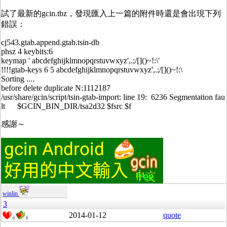
試了最新的gcin.tbz，發現匯入上一篇的附件時還是會出現下列
錯誤：
cj543.gtab.append.gtab.tsin-db
phsz 4 keybits:6
keymap ' abcdefghijklmnopqrstuvwxyz',.;/[]()~!:\'
!!!!gtab-keys 6 5 abcdefghijklmnopqrstuvwxyz',.;/[]()~!:\
Sorting ....
before delete duplicate N:1112187
/usr/share/gcin/script/tsin-gtab-import: line 19: 6236 Segmentation fau
lt $GCIN_BIN_DIR/tsa2d32 $fsrc $f
感謝～
winlin
3
2014-01-12
quote
0
0