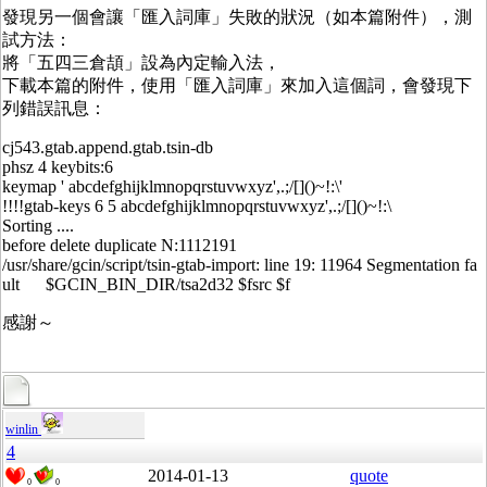
發現另一個會讓「匯入詞庫」失敗的狀況（如本篇附件），測
試方法：
將「五四三倉頡」設為內定輸入法，
下載本篇的附件，使用「匯入詞庫」來加入這個詞，會發現下
列錯誤訊息：
cj543.gtab.append.gtab.tsin-db
phsz 4 keybits:6
keymap ' abcdefghijklmnopqrstuvwxyz',.;/[]()~!:\'
!!!!gtab-keys 6 5 abcdefghijklmnopqrstuvwxyz',.;/[]()~!:\
Sorting ....
before delete duplicate N:1112191
/usr/share/gcin/script/tsin-gtab-import: line 19: 11964 Segmentation fa
ult $GCIN_BIN_DIR/tsa2d32 $fsrc $f
感謝～
winlin
4
2014-01-13
quote
0
0