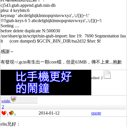
cj543.gtab.append.gtab.tsin-db
phsz 4 keybits:6
keymap ' abcdefghijklmnopqrstuvwxyz',.\;/[]()~!:'
!!!!gtab-keys 6 5 abcdefghijklmnopqrstuvwxyz',.\;/[]()~!:
Sorting ....
before delete duplicate N:500030
/usr/share/gcin/script/tsin-gtab-import: line 19: 7690 Segmentation fau
lt (core dumped) $GCIN_BIN_DIR/tsa2d32 $fsrc $f
感謝～
有發現~/.gcin有生出一顆core檔，但是63MB，傳不上來...抱歉
edited: 2
winlin
2
2014-01-12
quote
0
0
eliu兄好：