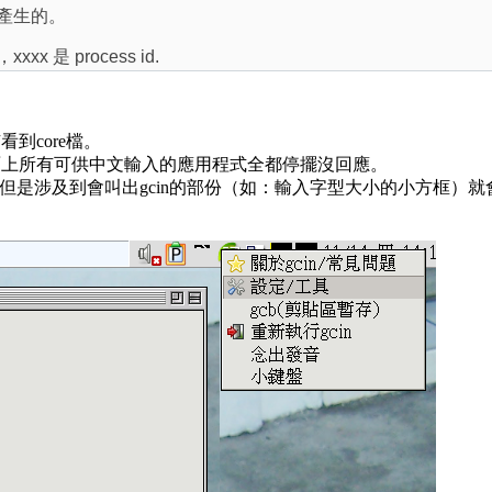
e 產生的。
，xxxx 是 process id.
到core檔。
面上所有可供中文輸入的應用程式全都停擺沒回應。
-tool也能開，但是涉及到會叫出gcin的部份（如：輸入字型大小的小方框）