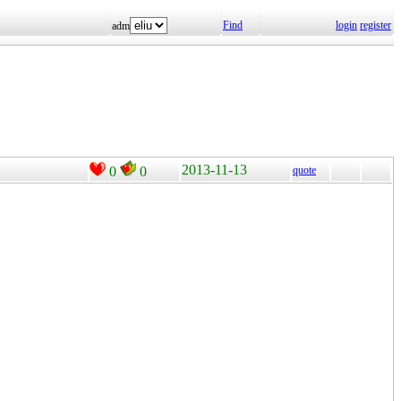
Find
login
register
adm
2013-11-13
0
0
quote