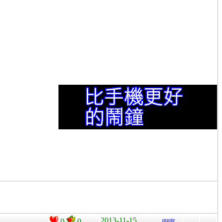
2013-11-15
quote
0
0