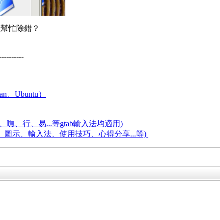
以幫忙除錯？
----------
an、Ubuntu）
嘸、行、易...等
gtab輸入法均適用)
題、圖示、輸入法、使用技巧、心得分享...等)