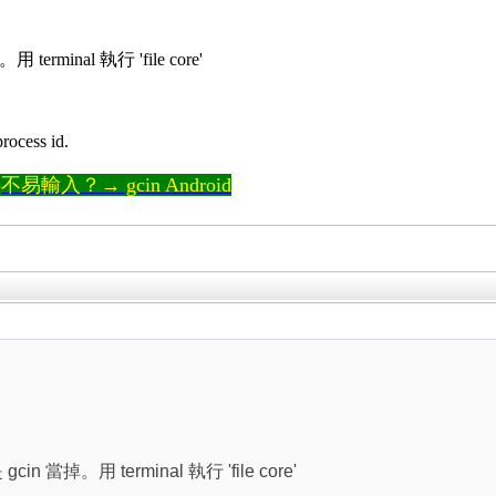
erminal 執行 'file core'
ocess id.
輸入？→ gcin Android
in 當掉。用 terminal 執行 'file core'