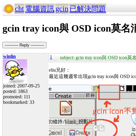
cht
gcin
電腦資訊
已解決問題
gcin tray icon與 OSD icon莫
----------- Reply -----------
winlin
1
subject: gcin tray icon與 OSD ico
eliu兄好：
最近這幾週常出現gcin tray icon與 O
joined: 2007-09-25
posted: 1863
promoted: 111
bookmarked: 33