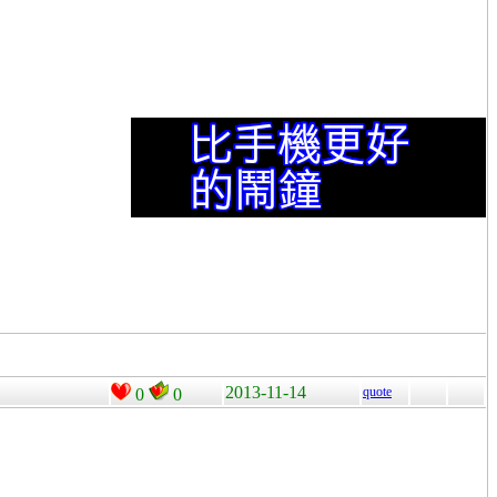
2013-11-14
quote
0
0