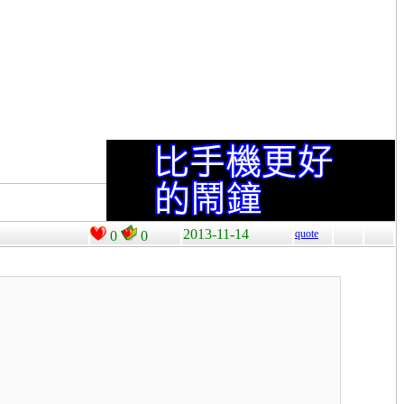
2013-11-14
quote
0
0