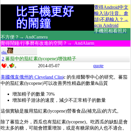
覺得Android中文
輸入法(注音、倉
頡)不易輸入？→
gcin Android
手機照相看照片
不方便？→ AndCamera
覺得鬧鐘/行事曆有改進的空間？→ AndAlarm
eliu
2
蕃茄中的茄紅素(lycopene)增強精子
2014-05-07
quote
0
0
美國俄亥俄州的 Cleveland Clini
c 的生殖醫學中心的研究。蕃茄
中的茄紅素(lycopene)可以改善男性精蟲的數量&品質
增加精子的數量 70%
增加精子游泳的速度，減少不正常精子的數量
這個實驗是服用茄紅素(lycopene)營養食品(補充品)的方式。
除了蕃茄之外，西瓜也有茄紅素(lycopene)。吃西瓜的缺點是會
吃太多的糖，可能會體重增加，或是有糖尿病的人也不適合。