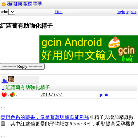
cht
健康
生殖
不孕
Find
adm
login
register
紅蘿蔔有助強化精子
----------- Reply -----------
eliu
1
紅蘿蔔有助強化精子
2013-10-31
quote
0
0
…
黃橙色系的蔬果，像是蕃薯與甜瓜能夠強
壯精子與增加精蟲數
量，其中紅蘿蔔更是能平均增加6.5％~8％，明顯提高受孕機會
…