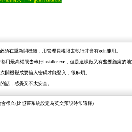
nstaller.exe還是必須在重新開機後，用管理員權限去執行才會有gcin能用。
時都用最高權限去執行installer.exe，但是這樣做又有些要顧慮的
，每次開機變成要輸入密碼才能登入，很麻煩。
入的話，感覺又不太安全。
一次啟動會很久(比照舊系統設定為英文預設時常這樣)