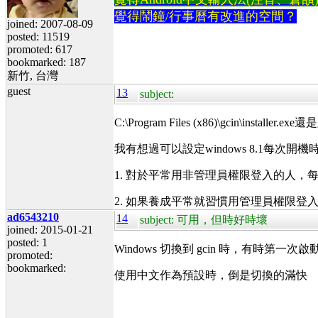
覺得鬧鐘/行事曆有改進的空間？
joined: 2007-08-09
posted: 11519
promoted: 617
bookmarked: 187
新竹, 台灣
guest
13
subject:
C:\Program Files (x86)\gcin\i
我有想過可以設定windows 8.1每次開機
1. 對於平常用非管理員權限登入的人
2. 如果養成平常就習慣用管理員權限登
ad6543210
14
subject: 可用，但時好時壞
joined: 2015-01-21
posted: 1
Windows 切換到 gcin 時，有時第
promoted:
bookmarked:
使用中文作為預設時，倒是切換的滿快