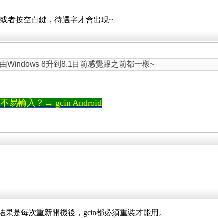
，又或者按空白鍵，待選字才會出現~
indows 8升到8.1目前感覺跟之前都一樣~
輸入？→ gcin Android
裝gcin的結果是每次重新開機後，gcin都必須重裝才能用。