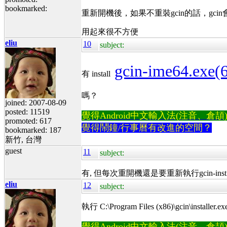
bookmarked:
重新開機後，如果不重裝gcin的話，gc
用起來很不方便
eliu
10
subject:
gcin-ime64.exe
有 install
嗎？
joined: 2007-08-09
posted: 11519
覺得Android中文輸入法(注音、倉頡)不易
promoted: 617
覺得鬧鐘/行事曆有改進的空間？
bookmarked: 187
新竹, 台灣
guest
11
subject:
有, 但每次重開機還是要重新執行gcin-inst.ex
eliu
12
subject:
執行 C:\Program Files (x86)\gcin\instal
覺得Android中文輸入法(注音、倉頡)不易