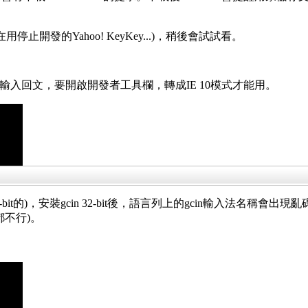
都在用停止開發的Yahoo! KeyKey...)，稍後會試試看。
，無法輸入回文，要開啟開發者工具欄，轉成IE 10模式才能用。
4-bit的)，安裝gcin 32-bit後，語言列上的gcin輸入法名稱會出
 都不行)。