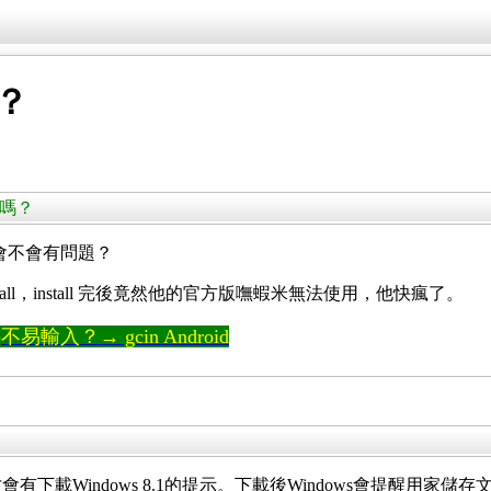
嗎？
n 嗎？
不知道會不會有問題？
 install，install 完後竟然他的官方版嘸蝦米無法使用，他快瘋了。
輸入？→ gcin Android
，才會有下載Windows 8.1的提示。下載後Windows會提醒用家