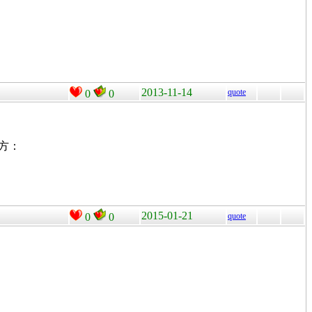
2013-11-14
quote
0
0
地方：
2015-01-21
0
0
quote