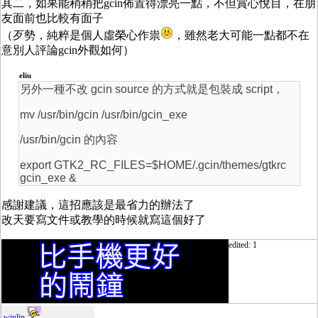
其二，如果能稍稍把gcin佈置得漂亮一點，不但賞心悅目，在朋
友面前也比較有面子
（歹勢，純粹是個人虛榮心作祟
，雖然老大可能一點都不在
意別人評論gcin外觀如何）
eliu
另外一種不改 gcin source 的方式就是包裝成 script，
mv /usr/bin/gcin /usr/bin/gcin_exe
/usr/bin/gcin 的內容
export GTK2_RC_FILES=$HOME/.gcin/themes/gtkrc
gcin_exe &
感謝建議，這招應該是最省力的辦法了
改天要寫文件或教學的時候就寫這個好了
edited: 1
winlin