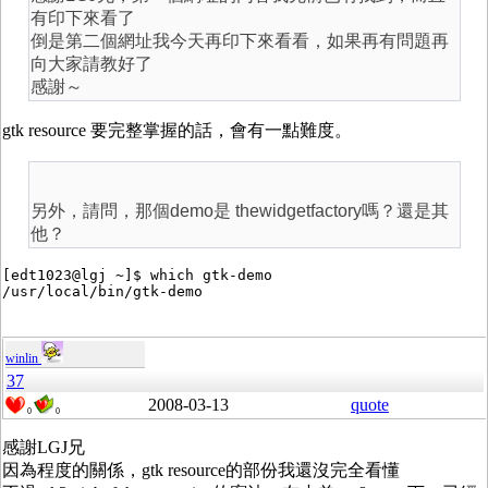
有印下來看了
倒是第二個網址我今天再印下來看看，如果再有問題再
向大家請教好了
感謝～
gtk resource 要完整掌握的話，會有一點難度。
另外，請問，那個demo是 thewidgetfactory嗎？還是其
他？
[edt1023@lgj ~]$ which gtk-demo

winlin
37
2008-03-13
quote
0
0
感謝LGJ兄
因為程度的關係，gtk resource的部份我還沒完全看懂