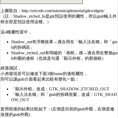
上圖取自：http://zetcode.com/tutorials/gtktutorial/gtkwidgets/
（註：Shadow_etched_In是gtk預設使用的屬性，所以gtab輸入外
框全部是預設使用這種。）
這4種屬性當中，
Shadow_out有浮雕效果→適合用在「輸入法名稱」和「gta
b的拆碼區」
Shadow_etched_out有明確的「相框」感→適合用在整個gta
b外圍的邊框（也就是勾選「顯示外框」的那個框）
經過測試，
小弟發現若可以修改下面3個frame的邊框屬性，
則可以讓gtab介面看起來比較有變化一點：
「顯示外框」改成：GTK_SHADOW_ETCHED_OUT
「輸入法名稱」和「gtab的拆碼視窗」改成：GTK_SHAD
OW_OUT
套用前後的結果比較如下：(左側是目前的gtab外觀，右側是修
改後的gtab外觀)