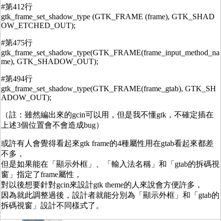
#第412行
gtk_frame_set_shadow_type (GTK_FRAME (frame), GTK_SHAD
OW_ETCHED_OUT);
#第475行
gtk_frame_set_shadow_type(GTK_FRAME(frame_input_method_na
me), GTK_SHADOW_OUT);
#第494行
gtk_frame_set_shadow_type(GTK_FRAME(frame_gtab), GTK_SH
ADOW_OUT);
（註：雖然編出來的gcin可以用，但是我不懂gtk，不確定插在
上述3個位置會不會造成bug）
或許有人會覺得看起來gtk frame的4種屬性用在gtab看起來都差
不多，
但是如果能在「顯示外框」、「輸入法名稱」和「gtab的拆碼視
窗」指定了frame屬性，
對以後想要針對gcin來設計gtk theme的人來說會方便許多，
因為就此調整過後，設計者就能分別為「顯示外框」和「gtab的
拆碼視窗」設計不同樣式了。