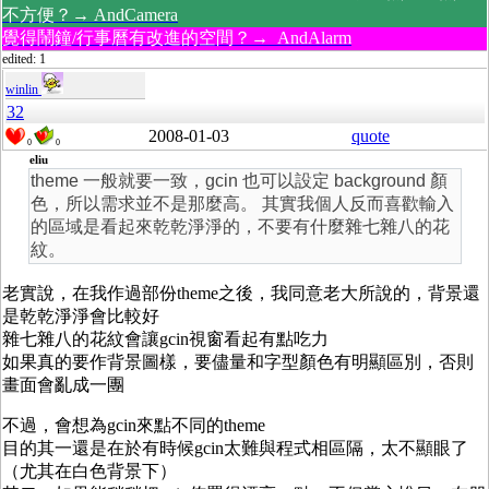
不方便？→ AndCamera
覺得鬧鐘/行事曆有改進的空間？→ AndAlarm
edited: 1
winlin
32
2008-01-03
quote
0
0
eliu
theme 一般就要一致，gcin 也可以設定 background 顏
色，所以需求並不是那麼高。 其實我個人反而喜歡輸入
的區域是看起來乾乾淨淨的，不要有什麼雜七雜八的花
紋。
老實說，在我作過部份theme之後，我同意老大所說的，背景還
是乾乾淨淨會比較好
雜七雜八的花紋會讓gcin視窗看起有點吃力
如果真的要作背景圖樣，要儘量和字型顏色有明顯區別，否則
畫面會亂成一團
不過，會想為gcin來點不同的theme
目的其一還是在於有時候gcin太難與程式相區隔，太不顯眼了
（尤其在白色背景下）