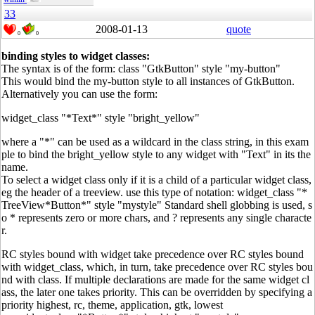
33
2008-01-13
quote
0
0
binding styles to widget classes:
The syntax is of the form: class "GtkButton" style "my-button"
This would bind the my-button style to all instances of GtkButton.
Alternatively you can use the form:
widget_class "*Text*" style "bright_yellow"
where a "*" can be used as a wildcard in the class string, in this exam
ple to bind the bright_yellow style to any widget with "Text" in its the
name.
To select a widget class only if it is a child of a particular widget class,
eg the header of a treeview. use this type of notation: widget_class "*
TreeView*Button*" style "mystyle" Standard shell globbing is used, s
o * represents zero or more chars, and ? represents any single characte
r.
RC styles bound with widget take precedence over RC styles bound
with widget_class, which, in turn, take precedence over RC styles bou
nd with class. If multiple declarations are made for the same widget cl
ass, the later one takes priority. This can be overridden by specifying a
priority highest, rc, theme, application, gtk, lowest