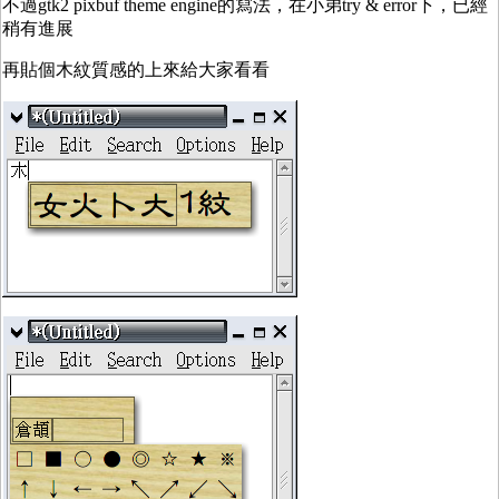
不過gtk2 pixbuf theme engine的寫法，在小弟try & error下，已經
稍有進展
再貼個木紋質感的上來給大家看看