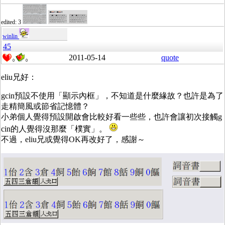
edited: 3
winlin
45
2011-05-14
quote
0
0
eliu兄好：
gcin預設不使用「顯示內框」，不知道是什麼緣故？也許是為了
走精簡風或節省記憶體？
小弟個人覺得預設開啟會比較好看一些些，也許會讓初次接觸g
cin的人覺得沒那麼「樸實」。
不過，eliu兄或覺得OK再改好了，感謝～