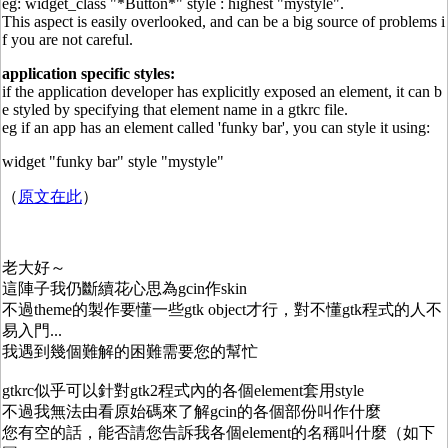
eg: widget_class "*Button*" style : highest "mystyle".
This aspect is easily overlooked, and can be a big source of problems i
f you are not careful.
application specific styles:
if the application developer has explicitly exposed an element, it can b
e styled by specifying that element name in a gtkrc file.
eg if an app has an element called 'funky bar', you can style it using:
widget "funky bar" style "mystyle"
（
原文在此
）
老大好～
這陣子我仍斷續花心思為gcin作skin
不過theme的製作要懂一些gtk object才行，對不懂gtk程式的人不
易入門...
我遇到幾個難解的困難需要您的幫忙
gtkrc似乎可以針對gtk2程式內的各個element套用style
不過我無法由看原始碼來了解gcin的各個部份叫作什麼
您有空的話，能否請您告訴我各個element的名稱叫什麼（如下