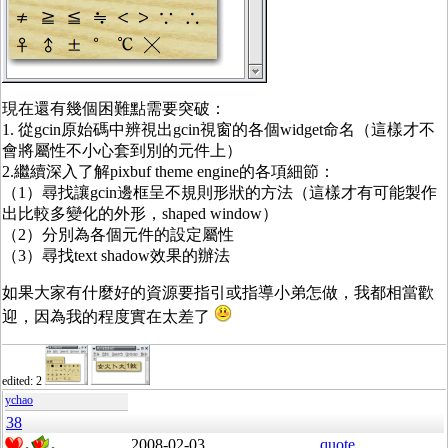
現在還有幾個困難點需要突破：
1. 從gcin原始碼中辨視出gcin視窗的各個widget命名（這樣才不
會將屬性不小心套到別的元件上）
2.繼續深入了解pixbuf theme engine的各項細節：
（1）尋找讓gcin邊框呈不規則形狀的方法（這樣才有可能製作
出比較多變化的外形，shaped window）
（2）分別為各個元件的設定屬性
（3）尋找text shadow效果的辦法
如果大家有什麼好的資源要指引或指導小弟怎做，我都相當歡
迎，因為我的程度實在太差了
edited: 2
ychao
38
2008-02-03
quote