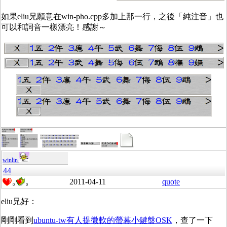
如果eliu兄願意在win-pho.cpp多加上那一行，之後「純注音」也
可以和詞音一樣漂亮！感謝～
winlin
44
2011-04-11
quote
0
0
eliu兄好：
剛剛看到
ubuntu-tw有人提微軟的螢幕小鍵盤OSK
，查了一下