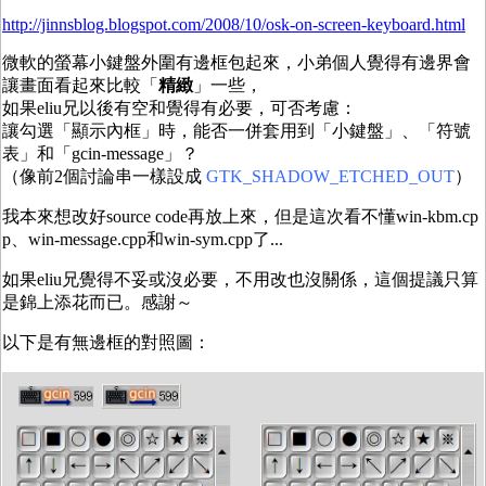
http://jinnsblog.blogspot.com/2008/10/osk-on-screen-keyboard.html
微軟的螢幕小鍵盤外圍有邊框包起來，小弟個人覺得有邊界會
讓畫面看起來比較「
精緻
」一些，
如果eliu兄以後有空和覺得有必要，可否考慮：
讓勾選「顯示內框」時，能否一併套用到「小鍵盤」、「符號
表」和「gcin-message」？
（像前2個討論串一樣設成
GTK_SHADOW_ETCHED_OUT
）
我本來想改好source code再放上來，但是這次看不懂win-kbm.cp
p、win-message.cpp和win-sym.cpp了...
如果eliu兄覺得不妥或沒必要，不用改也沒關係，這個提議只算
是錦上添花而已。感謝～
以下是有無邊框的對照圖：