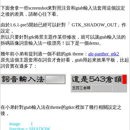
下面會拿一些screenshot來對照注音和gtab輸入法套用這個設定
之後的差異，請耐心往下看。
由於1.6.1-pre5開始已經可以針對「 GTK_SHADOW_OUT」作
設定，
所以只要針對gtk佈景主題作某些修改，就可以讓gtab輸入法的
拆碼區像詞音輸入法一樣漂亮！以下是一個demo。
幾年前小弟有提到過一個不錯的gtk theme：
ale-panther_gtk2
原先這個主題套用在詞音才會好看，gtab用起來效果平板，比起
詞音實在遜多了：
在小弟針對gtab輸入法在theme的gtkrc裡加了幾行相關設定之
後，
image {
function = SHADOW