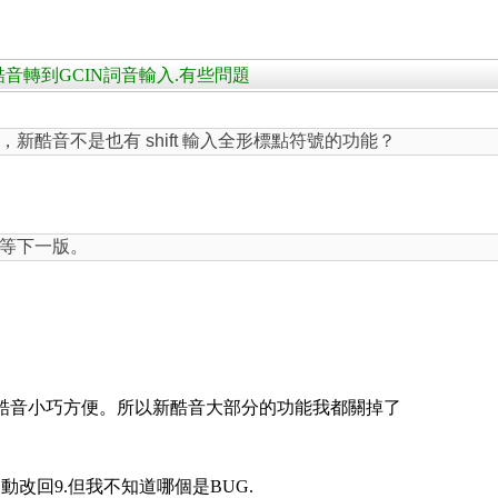
常當的新酷音轉到GCIN詞音輸入.有些問題
新酷音不是也有 shift 輸入全形標點符號的功能？
等下一版。
酷音小巧方便。所以新酷音大部分的功能我都關掉了
改回9.但我不知道哪個是BUG.