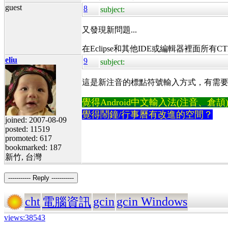
guest
8
subject:
又發現新問題...
在Eclipse和其他IDE或編輯器裡面所有
eliu
9
subject:
這是新注音的標點符號輸入方式，有需要可以按 
覺得Android中文輸入法(注音、倉頡)不易
覺得鬧鐘/行事曆有改進的空間？
joined: 2007-08-09
posted: 11519
promoted: 617
bookmarked: 187
新竹, 台灣
----------- Reply -----------
cht
gcin
gcin Windows
電腦資訊
views:38543