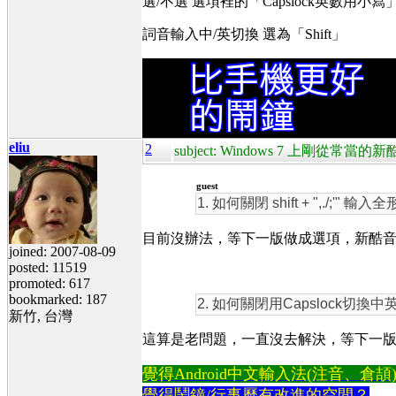
選/不選 選項裡的「Capslock英數用小寫
詞音輸入中/英切換 選為「Shift」
eliu
2
subject: Windows 7 上剛從
guest
1. 如何關閉 shift + ",./;'
目前沒辦法，等下一版做成選項，新酷音不是
joined: 2007-08-09
posted: 11519
promoted: 617
bookmarked: 187
2. 如何關閉用Capslock切
新竹, 台灣
這算是老問題，一直沒去解決，等下一
覺得Android中文輸入法(注音、倉頡)不易
覺得鬧鐘/行事曆有改進的空間？