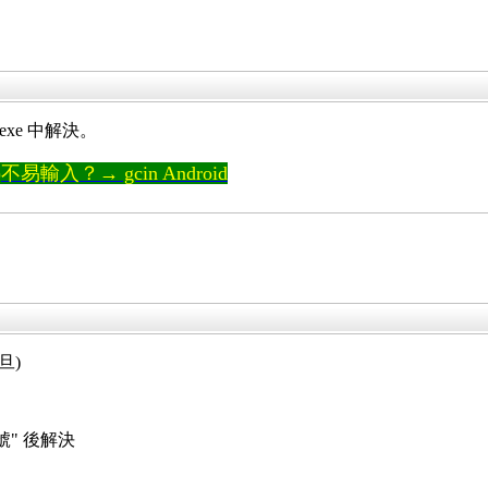
exe 中解決。
輸入？→ gcin Android
旦)
號" 後解決