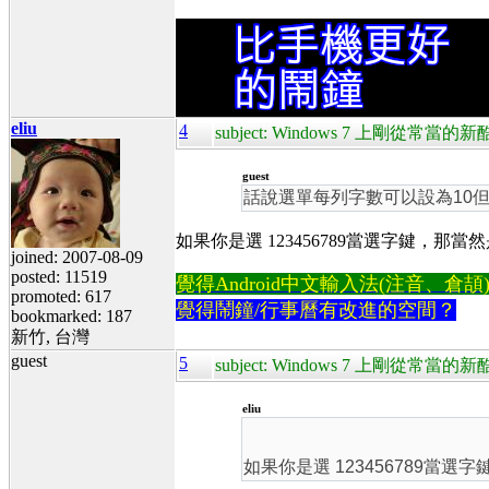
eliu
4
subject: Windows 7 上剛從
guest
話說選單每列字數可以設為10但
如果你是選 123456789當選字鍵，那當
joined: 2007-08-09
posted: 11519
覺得Android中文輸入法(注音、倉頡)不易
promoted: 617
覺得鬧鐘/行事曆有改進的空間？
bookmarked: 187
新竹, 台灣
guest
5
subject: Windows 7 上剛從
eliu
如果你是選 123456789當選