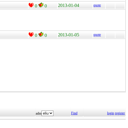
2013-01-04
quote
0
0
2013-01-05
quote
0
0
Find
login
register
adm