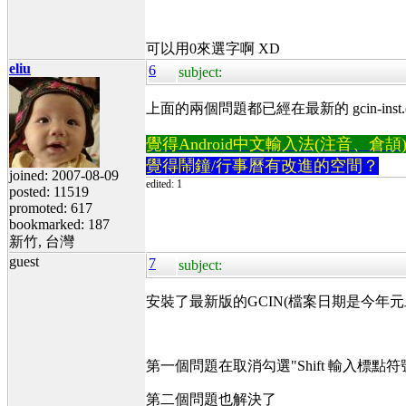
可以用0來選字啊 XD
eliu
6
subject:
上面的兩個問題都已經在最新的 gcin-inst.
覺得Android中文輸入法(注音、倉頡)不易
覺得鬧鐘/行事曆有改進的空間？
joined: 2007-08-09
edited: 1
posted: 11519
promoted: 617
bookmarked: 187
新竹, 台灣
guest
7
subject:
安裝了最新版的GCIN(檔案日期是今年元
第一個問題在取消勾選"Shift 輸入標點符
第二個問題也解決了