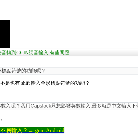
」
常當的新酷音轉到GCIN詞音輸入.有些問題
" 輸入全形標點符號的功能呢？
也有 shift 輸入全形標點符號的功能？
換中英數入呢？我用Capslock只想影響英數輸入.最多就是中文輸入下
版。
輸入？→ gcin Android