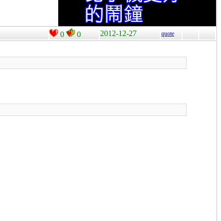
2012-12-27
0
0
quote