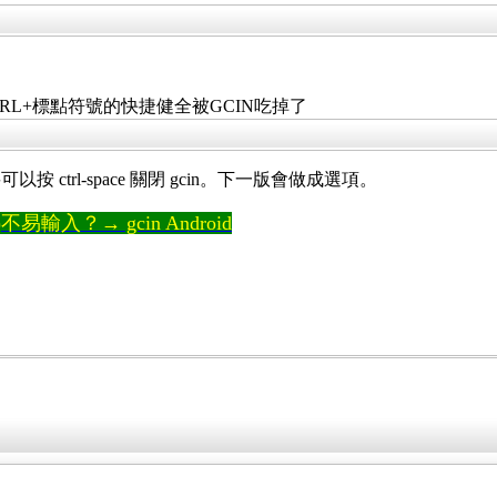
CTRL+標點符號的快捷健全被GCIN吃掉了
ctrl-space 關閉 gcin。下一版會做成選項。
輸入？→ gcin Android