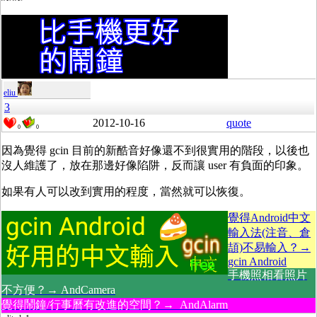
eliu
3
2012-10-16
quote
0
0
因為覺得 gcin 目前的新酷音好像還不到很實用的階段，以後也
沒人維護了，放在那邊好像陷阱，反而讓 user 有負面的印象。
如果有人可以改到實用的程度，當然就可以恢復。
覺得Android中文
輸入法(注音、倉
頡)不易輸入？→
gcin Android
手機照相看照片
不方便？→ AndCamera
覺得鬧鐘/行事曆有改進的空間？→ AndAlarm