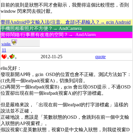
目前的規則是狀態不同才會顯示，我覺得這個比較理想，否則
window 閃來閃去很討厭。
覺得Android中文輸入法(注音、倉頡)不易輸入？→ gcin Android
手機照相看照片不方便？→ AndCamera
覺得鬧鐘/行事曆有改進的空間？→ AndAlarm
winlin
11
2012-11-25
quote
0
0
eliu兄好：
發現新開AP時，gcin OSD的位置也會不正確。測試方法如下：
(1)先用一個leafpad(視窗A)，切換到詞音。
(2)再開另一個leafpad(視窗B)，gcin 會出現OSD提示，不過OSD
位置卻出現在前一個leafpad(視窗A)的打字游標處。
但是嚴格來說，「出現在前一個leafpad的打字游標處」這樣的
說法並不正確，
正確地說，應該是「英數狀態的OSD，會跳到在前一個中文輸
入狀態的AP視窗裡」。
假設視窗C是英數狀態，視窗D是中文輸入狀態，則我從視窗D