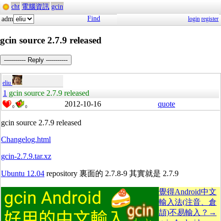
cht
電腦資訊
gcin
Find
adm
login
register
gcin source 2.7.9 released
----------- Reply -----------
eliu
1
gcin source 2.7.9 released
2012-10-16
quote
0
0
gcin source 2.7.9 released
Changelog.html
gcin-2.7.9.tar.xz
Ubuntu 12.04
repository 裏面的 2.7.8-9 其實就是 2.7.9
覺得Android中文
輸入法(注音、倉
頡)不易輸入？→