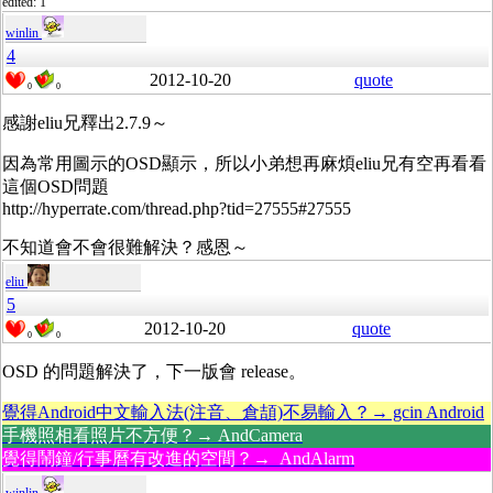
edited: 1
winlin
4
2012-10-20
quote
0
0
感謝eliu兄釋出2.7.9～
因為常用圖示的OSD顯示，所以小弟想再麻煩eliu兄有空再看看
這個OSD問題
http://hyperrate.com/thread.php?tid=27555#27555
不知道會不會很難解決？感恩～
eliu
5
2012-10-20
quote
0
0
OSD 的問題解決了，下一版會 release。
覺得Android中文輸入法(注音、倉頡)不易輸入？→ gcin Android
手機照相看照片不方便？→ AndCamera
覺得鬧鐘/行事曆有改進的空間？→ AndAlarm