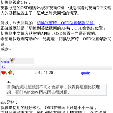
切換到視窗C時，
英數狀態的OSD理應出現在視窗C裡，但是卻跑到視窗D中文輸
入的游標位置去了，這就是昨天回報的情形。
所以，昨天回報的「
切換視窗時，OSD位置錯誤問題
」，
正確說應該是「切換到英數狀態的AP時，OSD會跑錯位置」，
切換到中文輸入狀態的AP時，OSD位置一向是正確的。
希望這個規則有助於eliu兄處理「切換視窗時，OSD位置錯誤問
題」。
感謝~
winlin
12
2012-11-26
quote
0
0
eliu
目前的規則是狀態不同才會顯示，我覺得這個比較理
想，否則 window 閃來閃去很討厭。
eliu兄好：
就實際使用的經驗來說，OSD在畫面上只是小小一塊，
而且閃爍頻率不高，所以倒沒有覺得「 閃來閃去」的不適感。