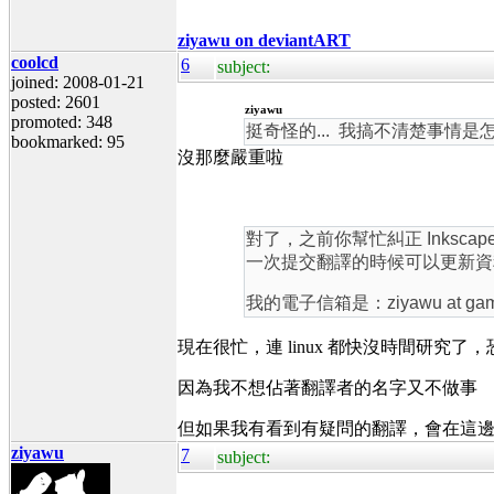
ziyawu on deviantART
coolcd
6
subject:
joined: 2008-01-21
posted: 2601
ziyawu
promoted: 348
挺奇怪的... 我搞不清楚事情
bookmarked: 95
沒那麼嚴重啦
對了，之前你幫忙糾正 Inksca
一次提交翻譯的時候可以更新資
我的電子信箱是：ziyawu at gamil
現在很忙，連 linux 都快沒時間研究
因為我不想佔著翻譯者的名字又不做事
但如果我有看到有疑問的翻譯，會在這
ziyawu
7
subject: