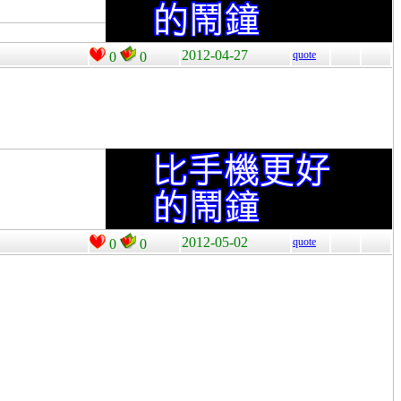
2012-04-27
quote
0
0
2012-05-02
quote
0
0