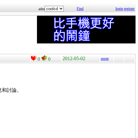
Find
login
register
adm
2012-05-02
0
0
quote
消息和討論。