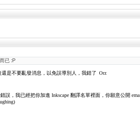
已 :P
後還是不要亂發消息，以免誤導別人，我錯了 Orz
譯上的錯誤，我已經把你加進 Inkscape 翻譯名單裡面，你願意公開
)