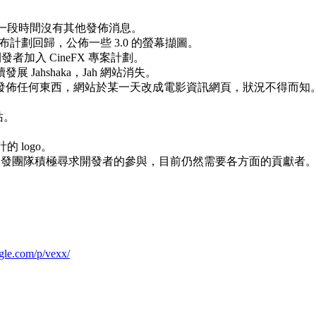
很長一段時間沒有其他發佈消息。
計劃回歸，公佈一些 3.0 的螢幕擷圖。
者加入 CineFX 專案計劃。
Jahshaka，Jah 網站消失。
發佈任何東西，網站於某一天改成電影資訊網頁，狀況不得而知
站。
的 logo。
團隊積極尋求開發者的參與，目前仍然需要各方面的貢獻者
ogle.com/p/vexx/