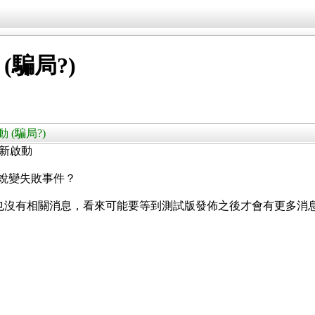
(騙局?)
動 (騙局?)
重新啟動
 蛻變失敗事件？
 World) 網站也沒有相關消息，看來可能要等到測試版發佈之後才會有更多