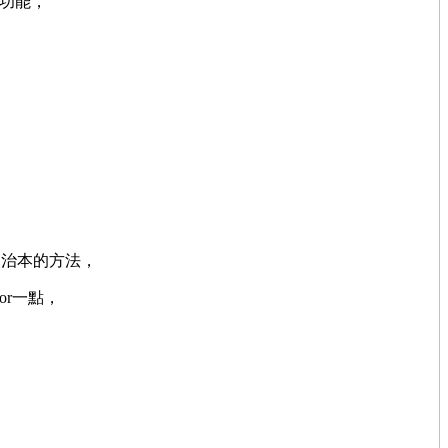
個功能，
是治本的方法，
or一點，