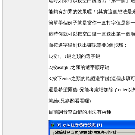
這時如果可以按空白鍵送出「第一個」選
能夠有加乘的效果喔！(其實這個想法是
簡單舉個例子就是當你一直打字但是卻一
這時你就可以按空白鍵一直送出第一個
而按選字鍵到送出確認需要3個步驟：
1.按↑、↓鍵之類的選字鍵
2.按asdfjkl;之類的選字順序鍵
3.按下enter之類的確認送字鍵(這
還是希望爾後e兄能考慮增加除了enter
就給e兄斟酌看看囉)
目前詞音空白鍵的用法有兩種