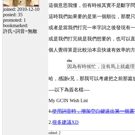
這個意思我懂，但有時候其實不是斷字問
joined: 2010-12-10
posted: 35
這時我們如果要的是第一個順位，那麼只要按
promoted: 1
bookmarked:
或者是當我們打完一串字詞之後發現有一
許氏+詞音=無敵
或是我們打完就是我們想要的，也可以
個人覺得算是比較治本且快速有效率的方
eliu
因為有時候忙，沒有馬上就處理
哈，感謝e兄，那我可以考慮把之前那篇
----以下為簽名檔----
My GCIN Wish List
1.
使用詞音時，增加空白鍵送出第一個選
2.
很多建議XD
edited: 2