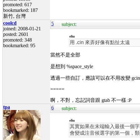
promoted: 617
bookmarked: 187
新竹, 台灣
coolcd
5
subject:
joined: 2008-01-21
posted: 2601
eliu
promoted: 348
用 .cin 來弄好像有點扯太遠
bookmarked: 95
當然不是全部
是想到 %space_style
透過一些自訂，應該可以在不用改變 gc
=====
啊，不對，忘記詞音跟 gtab 不一樣 :P
tpa
6
subject:
eliu
其實如果在末端輸入最後一個字與
會變成注音候選字的第一個，類