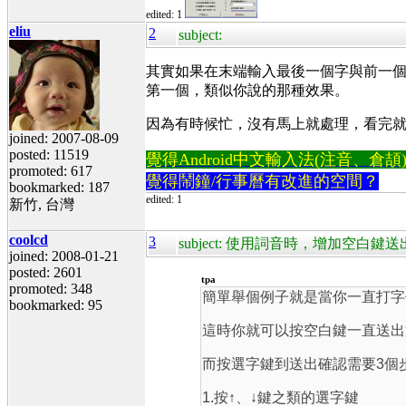
edited: 1
eliu
2
subject:
其實如果在末端輸入最後一個字與前一個字被
第一個，類似你說的那種效果。
因為有時候忙，沒有馬上就處理，看完
joined: 2007-08-09
posted: 11519
覺得Android中文輸入法(注音、倉頡)不易
promoted: 617
覺得鬧鐘/行事曆有改進的空間？
bookmarked: 187
edited: 1
新竹, 台灣
coolcd
3
subject: 使用詞音時，增加空白
joined: 2008-01-21
posted: 2601
tpa
promoted: 348
簡單舉個例子就是當你一直打字
bookmarked: 95
這時你就可以按空白鍵一直送出
而按選字鍵到送出確認需要3個
1.按↑、↓鍵之類的選字鍵