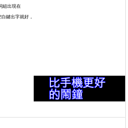
詞組出現在
空白鍵出字就好，