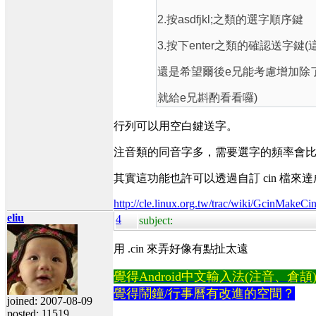
2.按asdfjkl;之類的選字順序鍵
3.按下enter之類的確認送
還是希望爾後e兄能考慮增加除了
就給e兄斟酌看看囉)
行列可以用空白鍵送字。
注音類的同音字多，需要選字的頻率會
其實這功能也許可以透過自訂 cin 檔來
http://cle.linux.org.tw/trac/wiki/GcinMakeCi
eliu
4
subject:
用 .cin 來弄好像有點扯太遠
覺得Android中文輸入法(注音、倉頡)不易
覺得鬧鐘/行事曆有改進的空間？
joined: 2007-08-09
posted: 11519