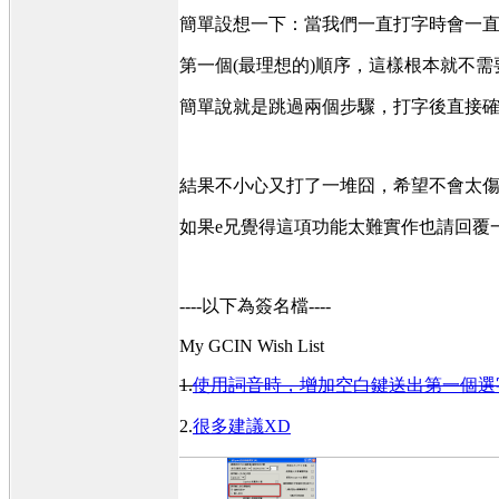
簡單設想一下：當我們一直打字時會一直
第一個(最理想的)順序，這樣根本就不需
簡單說就是跳過兩個步驟，打字後直接確
結果不小心又打了一堆囧，希望不會太
如果e兄覺得這項功能太難實作也請回覆
----以下為簽名檔----
My GCIN Wish List
1.
使用詞音時，增加空白鍵送出第一個選
2.
很多建議XD