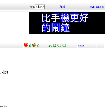
Find
login
register
adm
2012-01-03
0
0
quote
小指)