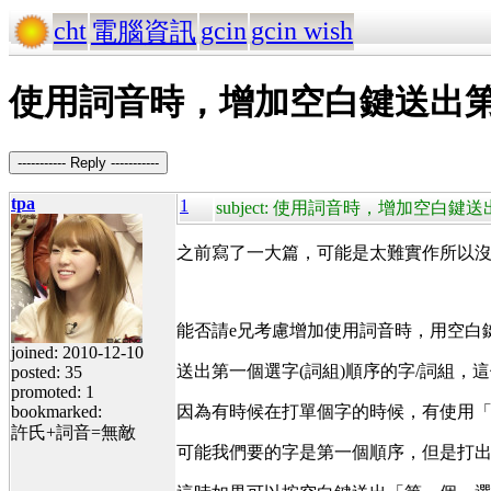
cht
gcin
gcin wish
電腦資訊
使用詞音時，增加空白鍵送出第
----------- Reply -----------
tpa
1
subject: 使用詞音時，增加空白
之前寫了一大篇，可能是太難實作所以
能否請e兄考慮增加使用詞音時，用空白鍵
joined: 2010-12-10
送出第一個選字(詞組)順序的字/詞組
posted: 35
promoted: 1
bookmarked:
因為有時候在打單個字的時候，有使用
許氏+詞音=無敵
可能我們要的字是第一個順序，但是打出