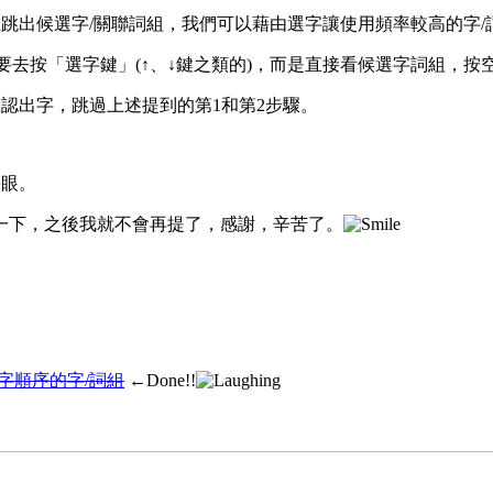
跳出候選字/關聯詞組，我們可以藉由選字讓使用頻率較高的字/
要去按「選字鍵」(↑、↓鍵之類的)，而是直接看候選字詞組，按
認出字，跳過上述提到的第1和第2步驟。
傷眼。
一下，之後我就不會再提了，感謝，辛苦了。
字順序的字/詞組
←Done!!