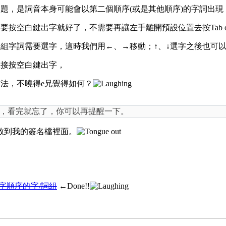
題，是詞音本身可能會以第二個順序(或是其他順序)的字詞出現
空白鍵出字就好了，不需要再讓左手離開預設位置去按Tab or E
組字詞需要選字，這時我們用←、→移動；↑、↓選字之後也可
直接按空白鍵出字，
法，不曉得e兄覺得如何？
，看完就忘了，你可以再提醒一下。
放到我的簽名檔裡面。
字順序的字/詞組
←Done!!