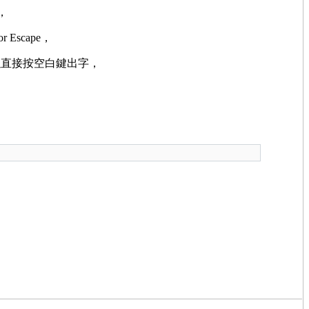
，
scape，
以直接按空白鍵出字，