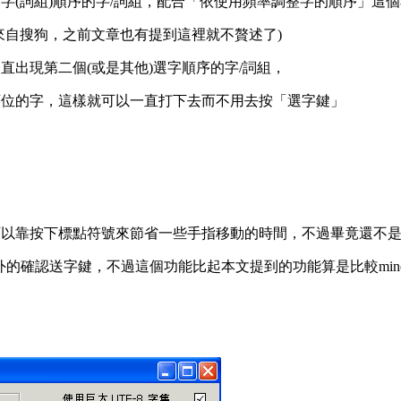
字(詞組)順序的字/詞組，配合「依使用頻率調整字的順序」這
來自搜狗，之前文章也有提到這裡就不贅述了)
直出現第二個(或是其他)選字順序的字/詞組，
順位的字，這樣就可以一直打下去而不用去按「選字鍵」
個步驟可以靠按下標點符號來節省一些手指移動的時間，不過畢竟還不
以外的確認送字鍵，不過這個功能比起本文提到的功能算是比較min