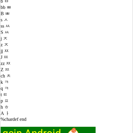
b ㅂ
bb ㅃ
B ㅃ
s ㅅ
ss ㅆ
S ㅆ
j ㅈ
z ㅈ
jj ㅉ
J ㅉ
zz ㅉ
Z ㅉ
ch ㅊ
k ㅋ
q ㅋ
t ㅌ
p ㅍ
h ㅎ
A ㅏ
%chardef end