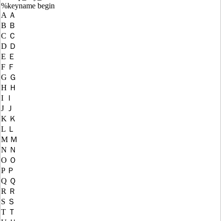
%keyname begin
A Ａ
B Ｂ
C Ｃ
D Ｄ
E Ｅ
F Ｆ
G Ｇ
H Ｈ
I Ｉ
J Ｊ
K Ｋ
L Ｌ
M Ｍ
N Ｎ
O Ｏ
P Ｐ
Q Ｑ
R Ｒ
S Ｓ
T Ｔ