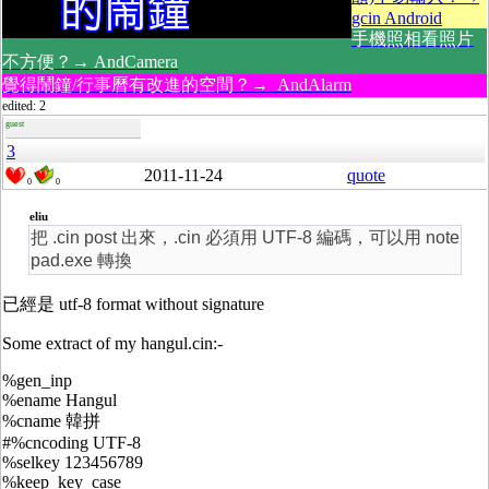
gcin Android
手機照相看照片
不方便？→ AndCamera
覺得鬧鐘/行事曆有改進的空間？→ AndAlarm
edited: 2
guest
3
2011-11-24
quote
0
0
eliu
把 .cin post 出來，.cin 必須用 UTF-8 編碼，可以用 note
pad.exe 轉換
已經是 utf-8 format without signature
Some extract of my hangul.cin:-
%gen_inp
%ename Hangul
%cname 韓拼
#%cncoding UTF-8
%selkey 123456789
%keep_key_case