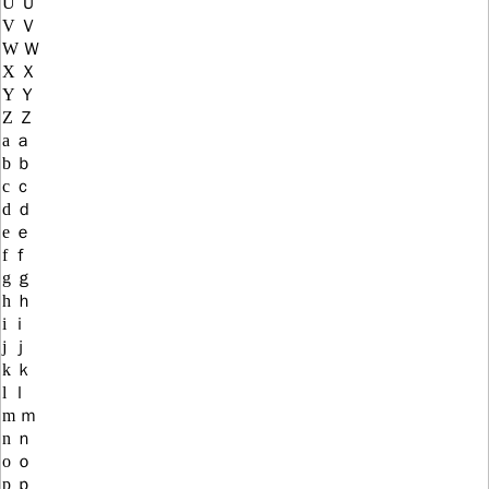
U Ｕ
V Ｖ
W Ｗ
X Ｘ
Y Ｙ
Z Ｚ
a ａ
b ｂ
c ｃ
d ｄ
e ｅ
f ｆ
g ｇ
h ｈ
i ｉ
j ｊ
k ｋ
l ｌ
m ｍ
n ｎ
o ｏ
p ｐ