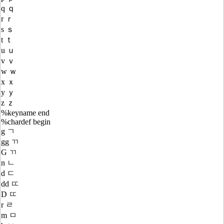
q ｑ
r ｒ
s ｓ
t ｔ
u ｕ
v ｖ
w ｗ
x ｘ
y ｙ
z ｚ
%keyname end
%chardef begin
g ㄱ
gg ㄲ
G ㄲ
n ㄴ
d ㄷ
dd ㄸ
D ㄸ
r ㄹ
m ㅁ