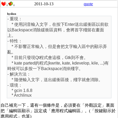
2011-10-13
quote
0
0
hyslion
- 重現：
* 使用詞音輸入文字，在按下Enter送出緩衝區以前欲
以Backspace消除緩衝區資料，會將首字殘留在畫面
上。
- 特性：
* 不影響正常輸入，但是會把文字輸入區中的顯示弄
亂。
* 目前只發現Qt程式會這樣，Gtk則不會。
* kate parted的程式(kwrite, kate, kdevelop, kile, ...)有
時候可以多按一下Backspace消掉殘字。
- 解決方法：
* 隨便輸入文字，送出緩衝區後，殘字就會消除。
- 環境：
* gcin 1.6.8
* Archlinux
自己補充一下，還有一個條件是，必須要在「外觀設定」裏面
把「編輯區顯示」設定成「應用程式編輯區」。(「按鍵顯示於
應用程式」也算)