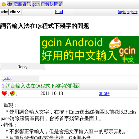
cht
電腦資訊
gcin
已解決問題
Find
adm
login
register
詞音輸入法在Qt程式下殘字的問題
----------- Reply -----------
hyslion
1
詞音輸入法在Qt程式下殘字的問題
2011-10-13
quote
0
0
- 重現：
* 使用詞音輸入文字，在按下Enter送出緩衝區以前欲以Backs
pace消除緩衝區資料，會將首字殘留在畫面上。
- 特性：
* 不影響正常輸入，但是會把文字輸入區中的顯示弄亂。
* 目前只發現Qt程式會這樣，Gtk則不會。