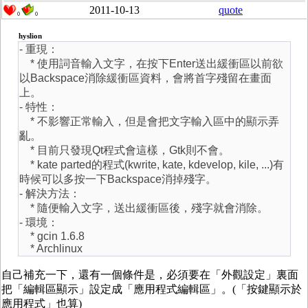
2011-10-13
quote
0
0
hyslion
- 重現：
* 使用詞音輸入文字，在按下Enter送出緩衝區以前欲
以Backspace消除緩衝區資料，會將首字殘留在畫面
上。
- 特性：
* 不影響正常輸入，但是會把文字輸入區中的顯示弄
亂。
* 目前只發現Qt程式會這樣，Gtk則不會。
* kate parted的程式(kwrite, kate, kdevelop, kile, ...)有
時候可以多按一下Backspace消掉殘字。
- 解決方法：
* 隨便輸入文字，送出緩衝區後，殘字就會消除。
- 環境：
* gcin 1.6.8
* Archlinux
自己補充一下，還有一個條件是，必須要在「外觀設定」裏面
把「編輯區顯示」設定成「應用程式編輯區」。(「按鍵顯示於
應用程式」也算)