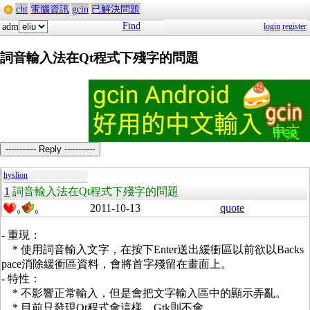
cht
電腦資訊
gcin
已解決問題
Find
adm
login
register
詞音輸入法在Qt程式下殘字的問題
----------- Reply -----------
hyslion
1
詞音輸入法在Qt程式下殘字的問題
2011-10-13
quote
0
0
- 重現：
* 使用詞音輸入文字，在按下Enter送出緩衝區以前欲以Backs
pace消除緩衝區資料，會將首字殘留在畫面上。
- 特性：
* 不影響正常輸入，但是會把文字輸入區中的顯示弄亂。
* 目前只發現Qt程式會這樣，Gtk則不會。