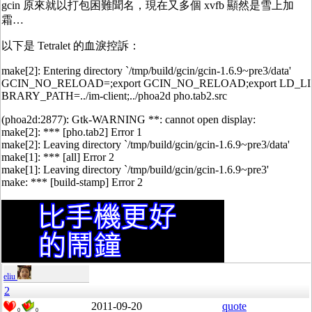
gcin 原來就以打包困難聞名，現在又多個 xvfb 顯然是雪上加
霜…
以下是 Tetralet 的血淚控訴：
make[2]: Entering directory `/tmp/build/gcin/gcin-1.6.9~pre3/data'
GCIN_NO_RELOAD=;export GCIN_NO_RELOAD;export LD_LI
BRARY_PATH=../im-client;../phoa2d pho.tab2.src
(phoa2d:2877): Gtk-WARNING **: cannot open display:
make[2]: *** [pho.tab2] Error 1
make[2]: Leaving directory `/tmp/build/gcin/gcin-1.6.9~pre3/data'
make[1]: *** [all] Error 2
make[1]: Leaving directory `/tmp/build/gcin/gcin-1.6.9~pre3'
make: *** [build-stamp] Error 2
eliu
2
2011-09-20
quote
0
0