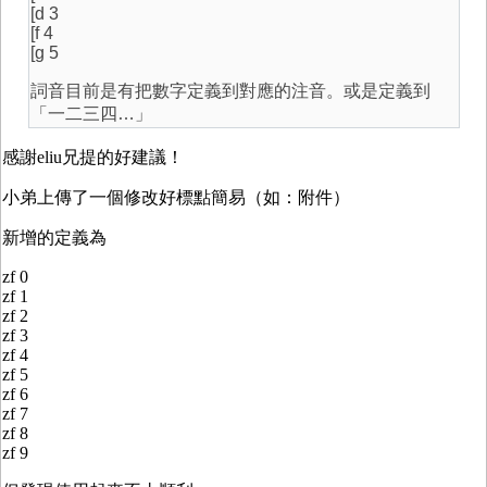
[d 3
[f 4
[g 5
詞音目前是有把數字定義到對應的注音。或是定義到
「一二三四…」
感謝eliu兄提的好建議！
小弟上傳了一個修改好標點簡易（如：附件）
新增的定義為
zf 0
zf 1
zf 2
zf 3
zf 4
zf 5
zf 6
zf 7
zf 8
zf 9