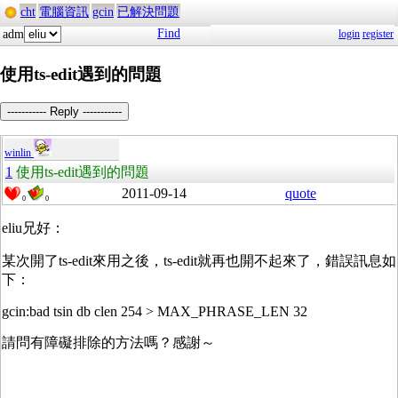
cht
電腦資訊
gcin
已解決問題
Find
adm
login
register
使用ts-edit遇到的問題
----------- Reply -----------
winlin
1
使用ts-edit遇到的問題
2011-09-14
quote
0
0
eliu兄好：
某次開了ts-edit來用之後，ts-edit就再也開不起來了，錯誤訊息如
下：
gcin:bad tsin db clen 254 > MAX_PHRASE_LEN 32
請問有障礙排除的方法嗎？感謝～