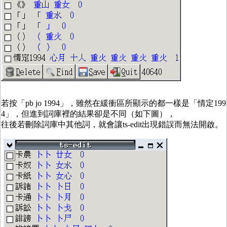
若按「pb jo 1994」，雖然在緩衝區所顯示的都一樣是「情定199
4」，但進到詞庫裡的結果卻是不同（如下圖），
往後若刪除詞庫中其他詞，就會讓ts-edit出現錯誤而無法開啟。