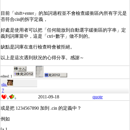
目前「shift+enter」的加詞過程並不會檢查緩衝區內所有字元是
否符合cin的拆字定義，
好處是使用者可以把「任何能放到自動選字緩衝區的字串」定
義到詞庫當中，這是「ctrl+數字」做不到的。
缺點是詞庫在進行檢查時會被拒絕。
以上是這次遇到狀況的心得分享。感謝～
edited: 1
eliu
7
2011-09-18
quote
0
0
或是把 1234567890 加到 .cin 的定義中？
例如
[a 1