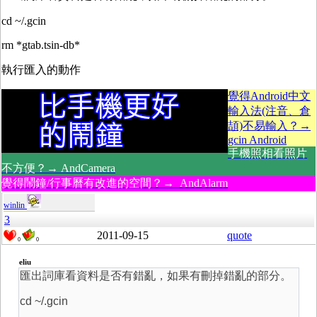
cd ~/.gcin
rm *gtab.tsin-db*
執行匯入的動作
覺得Android中文
輸入法(注音、倉
頡)不易輸入？→
gcin Android
手機照相看照片
不方便？→ AndCamera
覺得鬧鐘/行事曆有改進的空間？→ AndAlarm
winlin
3
2011-09-15
quote
0
0
eliu
匯出詞庫看資料是否有錯亂，如果有刪掉錯亂的部分。
cd ~/.gcin