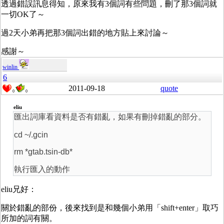
透過錯誤訊息得知，原來我有3個詞有些問題，刪了那3個詞就
一切OK了～
過2天小弟再把那3個詞出錯的地方貼上來討論～
感謝～
winlin
6
2011-09-18
quote
0
0
eliu
匯出詞庫看資料是否有錯亂，如果有刪掉錯亂的部分。
cd ~/.gcin
rm *gtab.tsin-db*
執行匯入的動作
eliu兄好：
關於錯亂的部份，後來找到是和幾個小弟用「shift+enter」取巧
所加的詞有關。