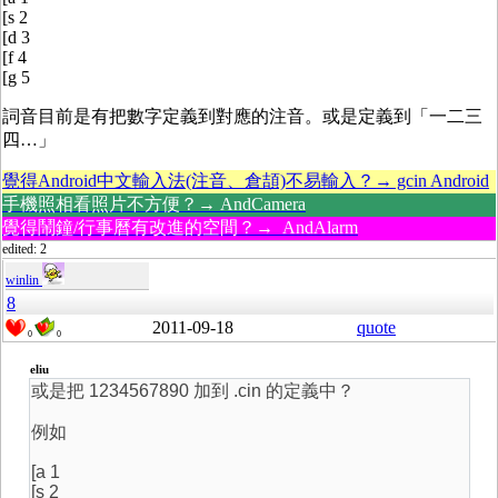
[s 2
[d 3
[f 4
[g 5
詞音目前是有把數字定義到對應的注音。或是定義到「一二三
四…」
覺得Android中文輸入法(注音、倉頡)不易輸入？→ gcin Android
手機照相看照片不方便？→ AndCamera
覺得鬧鐘/行事曆有改進的空間？→ AndAlarm
edited: 2
winlin
8
2011-09-18
quote
0
0
eliu
或是把 1234567890 加到 .cin 的定義中？
例如
[a 1
[s 2