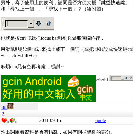
另外，為了使用上的便利，請問是否方便支援「鍵盤快速鍵」
和「尋找上一個」、「尋找下一個」？（給附圖）
也就是按ctrl+F就把focus bar移到Find那個欄位裡，
用滑鼠點那2個↑或↓來找上或下一個詞（或把↑和↓設成快速鍵ctrl
+G、ctrl+shift+G）
麻煩eliu兄有空再考慮，感謝～
edited: 1
eliu
2
2011-09-15
quote
0
0
匯出詞庫看資料是否有錯亂，如果有刪掉錯亂的部分。