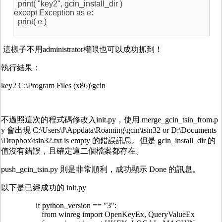
print( "key2", gcin_install_dir )
except Exception as e:
print( e )
這樣子不用administrator權限也可以成功抓到！
執行結果：
key2 C:\Program Files (x86)\gcin
不過照這次的程式碼修改入init.py，使用 merge_gcin_tsin_from.p
y 會出現 C:\Users\J\Appdata\Roaming\gcin\tsin32 or D:\Documents
\Dropbox\tsin32.txt is empty 的錯誤訊息。但是 gcin_install_dir 的
值沒有錯誤，且確定這二個檔案都存在。
push_gcin_tsin.py 則是非常順利，成功顯示 Done 的訊息。
以下是已經成功的 init.py
if python_version == "3":
from winreg import OpenKeyEx, QueryValueEx