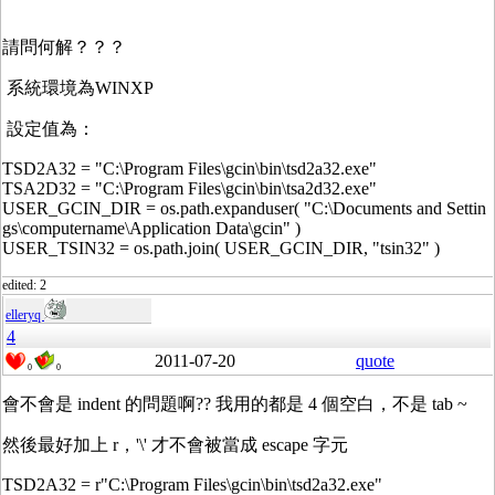
請問何解？？？
系統環境為WINXP
設定值為：
TSD2A32 = "C:\Program Files\gcin\bin\tsd2a32.exe"
TSA2D32 = "C:\Program Files\gcin\bin\tsa2d32.exe"
USER_GCIN_DIR = os.path.expanduser( "C:\Documents and Settin
gs\computername\Application Data\gcin" )
USER_TSIN32 = os.path.join( USER_GCIN_DIR, "tsin32" )
edited: 2
elleryq
4
2011-07-20
quote
0
0
會不會是 indent 的問題啊?? 我用的都是 4 個空白，不是 tab ~
然後最好加上 r，'\' 才不會被當成 escape 字元
TSD2A32 = r"C:\Program Files\gcin\bin\tsd2a32.exe"