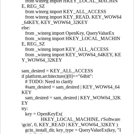
from winreg import HKEY_LOCAL_MACHIN
E, REG_SZ
from winreg import KEY_ALL_ACCESS
from winreg import KEY_READ, KEY_WOW64
_64KEY, KEY_WOW64_32KEY
else:
from _winreg import OpenKey, QueryValueEx
from _winreg import HKEY_LOCAL_MACHIN
E, REG_SZ
from _winreg import KEY_ALL_ACCESS
from _winreg import KEY_WOW64_64KEY, KE
Y_WOW64_32KEY
sam_desired = KEY_ALL_ACCESS
if platform.architecture()[0]=="64bit":
# TODO: Need to clarify
#sam_desired = sam_desired | KEY_WOW64_64
KEY
sam_desired = sam_desired | KEY_WOW64_32K
EY
try:
key = OpenKeyEx(
HKEY_LOCAL_MACHINE, r'Software
\gcin', 0, KEY_READ | KEY_WOW64_32KEY )
gcin_install_dir, key_type = QueryValueEx(key, "I