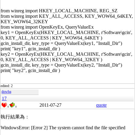
from winreg import HKEY_LOCAL_MACHINE, REG_SZ
from winreg import KEY_ALL_ACCESS, KEY_WOW64_64KEY,
KEY_WOW64_32KEY
from winreg import OpenKeyEx, QueryValueEx
key1 = OpenKeyEx(HKEY_LOCAL_MACHINE, r'Software\gcin',
0, KEY_ALL_ACCESS | KEY_WOW64_64KEY )
gcin_install_dir, key_type = QueryValueEx(key1, "Install_Dir")
print( "key1", gcin_install_dir )
key2 = OpenKeyEx(HKEY_LOCAL_MACHINE, r'Software\gcin',
0, KEY_ALL_ACCESS | KEY_WOW64_32KEY )
gcin_install_dir, key_type = QueryValueEx(key2, "Install_Dir")
print( "key2", gcin_install_dir )
edited: 2
dowba
17
2011-07-27
quote
0
0
執行結果為：
WindowsError: [Error 2] The system cannot find the file specified