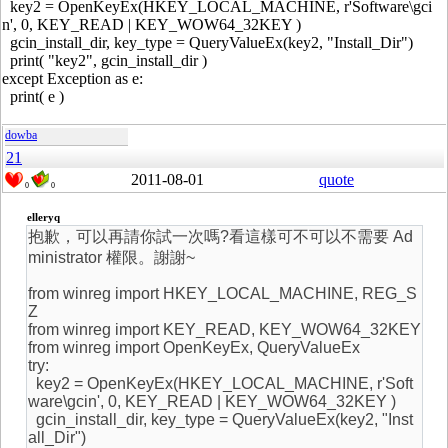
key2 = OpenKeyEx(HKEY_LOCAL_MACHINE, r'Software\gci
n', 0, KEY_READ | KEY_WOW64_32KEY )
gcin_install_dir, key_type = QueryValueEx(key2, "Install_Dir")
print( "key2", gcin_install_dir )
except Exception as e:
print( e )
dowba
21
2011-08-01
quote
0
0
elleryq
抱歉，可以再請你試一次嗎?看這樣可不可以不需要 Ad
ministrator 權限。謝謝~
from winreg import HKEY_LOCAL_MACHINE, REG_S
Z
from winreg import KEY_READ, KEY_WOW64_32KEY
from winreg import OpenKeyEx, QueryValueEx
try:
key2 = OpenKeyEx(HKEY_LOCAL_MACHINE, r'Soft
ware\gcin', 0, KEY_READ | KEY_WOW64_32KEY )
gcin_install_dir, key_type = QueryValueEx(key2, "Inst
all_Dir")