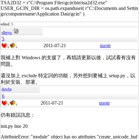
TSA2D32 = r"C:\Program Files\gcin\bin\tsa2d32.exe"
USER_GCIN_DIR = os.path.expanduser( r"C:\Documents and Settin
gs\computername\Application Data\gcin" )
edited: 1
elleryq
5
2011-07-21
quote
0
0
我補上對 Windows 的支援了，再煩請更新以後，試試看有沒有
問題。
還沒加上 exclude 特定詞的功能，另外想到要補上 setup.py，以
利於安裝、部署。
dowba
6
2011-07-21
quote
0
0
仍有錯誤訊息：
init.py line 20
AttributeError: "module" object has no attributes "create_unicode_buf