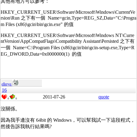
其他有地方可以參考：
HKEY_CURRENT_USER\Software\Microsoft\Windows\CurrentVe
rsion\Run 之下有一個 Name=gcin,Type=REG_SZ,Data="C:\Progra
m Files (x86)\gcin\bin\gcin.exe" 的值
HKEY_CURRENT_USER\Software\Microsoft\Windows NT\Curre
ntVersion\AppCompatFlags\Compatibility Assistant\Persisted 之下有
一個 Name=C:\Program Files (x86)\gcin\bin\gcin-setup.exe,Type=R
EG_DWORD,Data=0x0000000(1) 的值
elleryq
16
2011-07-26
quote
0
0
沒關係。
因為我手邊沒有 64bit 的 Windows，可以幫我試一下這段程式，
然後告訴我執行結果嗎?