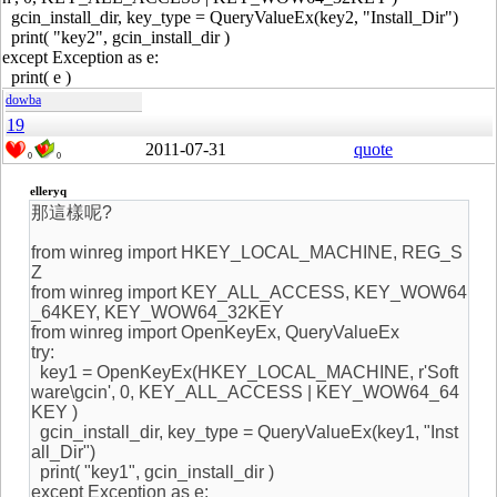
gcin_install_dir, key_type = QueryValueEx(key2, "Install_Dir")
print( "key2", gcin_install_dir )
except Exception as e:
print( e )
dowba
19
2011-07-31
quote
0
0
elleryq
那這樣呢?
from winreg import HKEY_LOCAL_MACHINE, REG_S
Z
from winreg import KEY_ALL_ACCESS, KEY_WOW64
_64KEY, KEY_WOW64_32KEY
from winreg import OpenKeyEx, QueryValueEx
try:
key1 = OpenKeyEx(HKEY_LOCAL_MACHINE, r'Soft
ware\gcin', 0, KEY_ALL_ACCESS | KEY_WOW64_64
KEY )
gcin_install_dir, key_type = QueryValueEx(key1, "Inst
all_Dir")
print( "key1", gcin_install_dir )
except Exception as e: