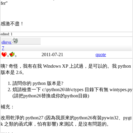
fer"
感激不盡！
edited: 1
elleryq
7
2011-07-21
quote
0
0
咦? 奇怪，我有在我 Windows XP 上試過，是可以的。我 python
版本是 2.6。
請問你的 python 版本是?
煩請檢查一下 c:\python26\lib\ctypes 目錄下有無 wintypes.py
(請把python26替換成你的python目錄)
補充：
改用乾淨的 python27 (因為我原來的python26有裝pywin32、pygt
k 之類的函式庫，怕有影響) 來測試，是沒有問題的。