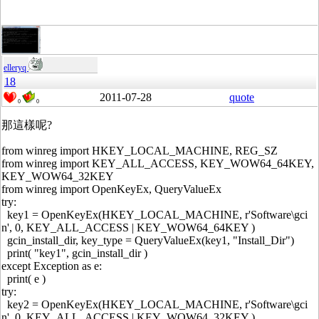
elleryq
18
2011-07-28
quote
0
0
那這樣呢?
from winreg import HKEY_LOCAL_MACHINE, REG_SZ
from winreg import KEY_ALL_ACCESS, KEY_WOW64_64KEY,
KEY_WOW64_32KEY
from winreg import OpenKeyEx, QueryValueEx
try:
key1 = OpenKeyEx(HKEY_LOCAL_MACHINE, r'Software\gci
n', 0, KEY_ALL_ACCESS | KEY_WOW64_64KEY )
gcin_install_dir, key_type = QueryValueEx(key1, "Install_Dir")
print( "key1", gcin_install_dir )
except Exception as e:
print( e )
try:
key2 = OpenKeyEx(HKEY_LOCAL_MACHINE, r'Software\gci
n', 0, KEY_ALL_ACCESS | KEY_WOW64_32KEY )