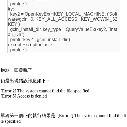
print( e )
try:
key2 = OpenKeyEx(HKEY_LOCAL_MACHINE, r'Soft
ware\gcin', 0, KEY_ALL_ACCESS | KEY_WOW64_32
KEY )
gcin_install_dir, key_type = QueryValueEx(key2, "Inst
all_Dir")
print( "key2", gcin_install_dir )
except Exception as e:
print( e )
抱歉，回覆晚了
仍是出現錯誤訊息如下：
[Error 2] The system cannot find the file specified
[Error 5] Access is denied
單獨第一個try的執行結果是 [Error 2] The system cannot find the fi
le specified