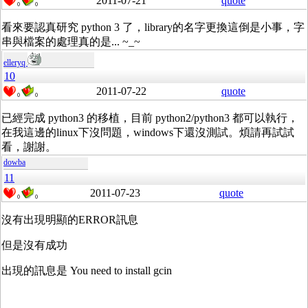
2011-07-21
quote
0
0
看來要認真研究 python 3 了，library的名字更換這倒是小事，字
串與檔案的處理真的是... ~_~
elleryq
10
2011-07-22
quote
0
0
已經完成 python3 的移植，目前 python2/python3 都可以執行，
在我這邊的linux下沒問題，windows下還沒測試。煩請再試試
看，謝謝。
dowba
11
2011-07-23
quote
0
0
沒有出現明顯的ERROR訊息
但是沒有成功
出現的訊息是 You need to install gcin