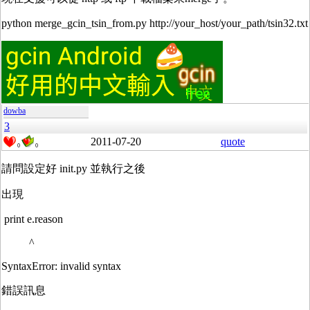
python merge_gcin_tsin_from.py http://your_host/your_path/tsin32.txt
dowba
3
2011-07-20
quote
0
0
請問設定好 init.py 並執行之後
出現
print e.reason
^
SyntaxError: invalid syntax
錯誤訊息