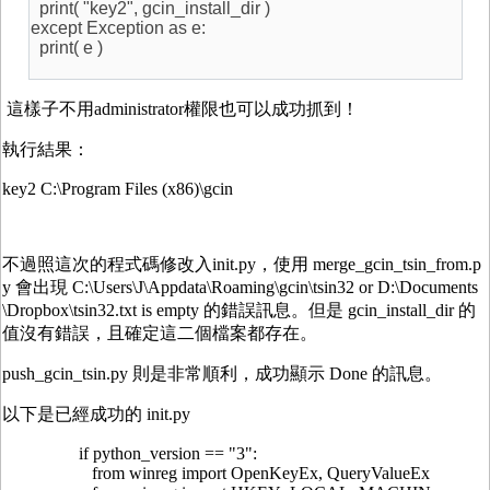
print( "key2", gcin_install_dir )
except Exception as e:
print( e )
這樣子不用administrator權限也可以成功抓到！
執行結果：
key2 C:\Program Files (x86)\gcin
不過照這次的程式碼修改入init.py，使用 merge_gcin_tsin_from.p
y 會出現 C:\Users\J\Appdata\Roaming\gcin\tsin32 or D:\Documents
\Dropbox\tsin32.txt is empty 的錯誤訊息。但是 gcin_install_dir 的
值沒有錯誤，且確定這二個檔案都存在。
push_gcin_tsin.py 則是非常順利，成功顯示 Done 的訊息。
以下是已經成功的 init.py
if python_version == "3":
from winreg import OpenKeyEx, QueryValueEx