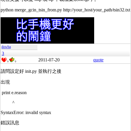
python merge_gcin_tsin_from.py http://your_host/your_path/tsin32.txt
dowba
3
2011-07-20
quote
0
0
請問設定好 init.py 並執行之後
出現
print e.reason
^
SyntaxError: invalid syntax
錯誤訊息