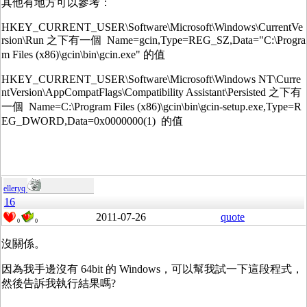
其他有地方可以參考：
HKEY_CURRENT_USER\Software\Microsoft\Windows\CurrentVe
rsion\Run 之下有一個 Name=gcin,Type=REG_SZ,Data="C:\Progra
m Files (x86)\gcin\bin\gcin.exe" 的值
HKEY_CURRENT_USER\Software\Microsoft\Windows NT\Curre
ntVersion\AppCompatFlags\Compatibility Assistant\Persisted 之下有
一個 Name=C:\Program Files (x86)\gcin\bin\gcin-setup.exe,Type=R
EG_DWORD,Data=0x0000000(1) 的值
elleryq
16
2011-07-26
quote
0
0
沒關係。
因為我手邊沒有 64bit 的 Windows，可以幫我試一下這段程式，
然後告訴我執行結果嗎?