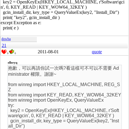
key2 = OpenKeyEx(HKEY_LOCAL_MACHINE, r'Software\gci
n', 0, KEY_READ | KEY_WOW64_32KEY )
gcin_install_dir, key_type = QueryValueEx(key2, "Install_Dir")
print( "key2", gcin_install_dir )
except Exception as e:
print( e )
dowba
21
2011-08-01
quote
0
0
elleryq
抱歉，可以再請你試一次嗎?看這樣可不可以不需要 Ad
ministrator 權限。謝謝~
from winreg import HKEY_LOCAL_MACHINE, REG_S
Z
from winreg import KEY_READ, KEY_WOW64_32KEY
from winreg import OpenKeyEx, QueryValueEx
try:
key2 = OpenKeyEx(HKEY_LOCAL_MACHINE, r'Soft
ware\gcin', 0, KEY_READ | KEY_WOW64_32KEY )
gcin_install_dir, key_type = QueryValueEx(key2, "Inst
all_Dir")