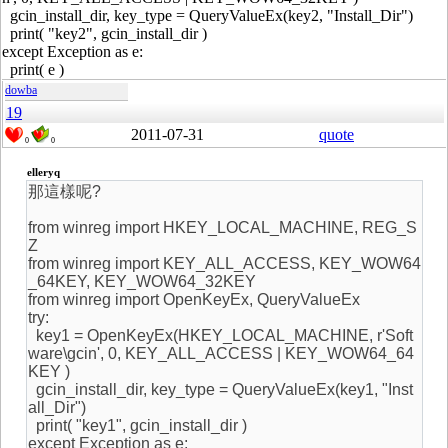
gcin_install_dir, key_type = QueryValueEx(key2, "Install_Dir")
print( "key2", gcin_install_dir )
except Exception as e:
print( e )
dowba
19
2011-07-31
quote
0
0
elleryq
那這樣呢?
from winreg import HKEY_LOCAL_MACHINE, REG_S
Z
from winreg import KEY_ALL_ACCESS, KEY_WOW64
_64KEY, KEY_WOW64_32KEY
from winreg import OpenKeyEx, QueryValueEx
try:
key1 = OpenKeyEx(HKEY_LOCAL_MACHINE, r'Soft
ware\gcin', 0, KEY_ALL_ACCESS | KEY_WOW64_64
KEY )
gcin_install_dir, key_type = QueryValueEx(key1, "Inst
all_Dir")
print( "key1", gcin_install_dir )
except Exception as e: