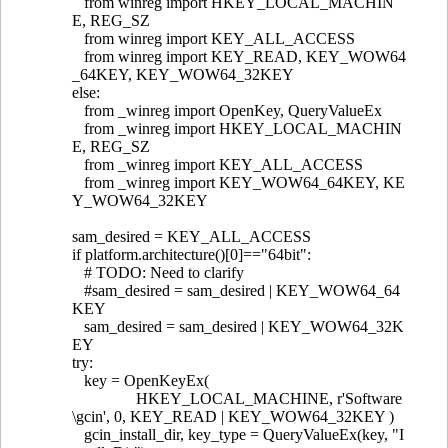
from winreg import HKEY_LOCAL_MACHIN
E, REG_SZ
from winreg import KEY_ALL_ACCESS
from winreg import KEY_READ, KEY_WOW64
_64KEY, KEY_WOW64_32KEY
else:
from _winreg import OpenKey, QueryValueEx
from _winreg import HKEY_LOCAL_MACHIN
E, REG_SZ
from _winreg import KEY_ALL_ACCESS
from _winreg import KEY_WOW64_64KEY, KE
Y_WOW64_32KEY
sam_desired = KEY_ALL_ACCESS
if platform.architecture()[0]=="64bit":
# TODO: Need to clarify
#sam_desired = sam_desired | KEY_WOW64_64
KEY
sam_desired = sam_desired | KEY_WOW64_32K
EY
try:
key = OpenKeyEx(
HKEY_LOCAL_MACHINE, r'Software
\gcin', 0, KEY_READ | KEY_WOW64_32KEY )
gcin_install_dir, key_type = QueryValueEx(key, "I