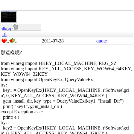
elleryq
18
2011-07-28
quote
0
0
那這樣呢?
from winreg import HKEY_LOCAL_MACHINE, REG_SZ
from winreg import KEY_ALL_ACCESS, KEY_WOW64_64KEY,
KEY_WOW64_32KEY
from winreg import OpenKeyEx, QueryValueEx
try:
key1 = OpenKeyEx(HKEY_LOCAL_MACHINE, r'Software\gci
n', 0, KEY_ALL_ACCESS | KEY_WOW64_64KEY )
gcin_install_dir, key_type = QueryValueEx(key1, "Install_Dir")
print( "key1", gcin_install_dir )
except Exception as e:
print( e )
try:
key2 = OpenKeyEx(HKEY_LOCAL_MACHINE, r'Software\gci
n', 0, KEY_ALL_ACCESS | KEY_WOW64_32KEY )