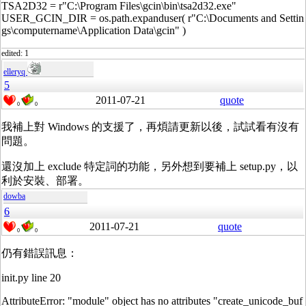
TSA2D32 = r"C:\Program Files\gcin\bin\tsa2d32.exe"
USER_GCIN_DIR = os.path.expanduser( r"C:\Documents and Settin
gs\computername\Application Data\gcin" )
edited: 1
elleryq
5
2011-07-21
quote
0
0
我補上對 Windows 的支援了，再煩請更新以後，試試看有沒有
問題。
還沒加上 exclude 特定詞的功能，另外想到要補上 setup.py，以
利於安裝、部署。
dowba
6
2011-07-21
quote
0
0
仍有錯誤訊息：
init.py line 20
AttributeError: "module" object has no attributes "create_unicode_buf