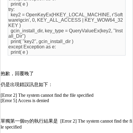
print( e )
try:
key2 = OpenKeyEx(HKEY_LOCAL_MACHINE, r'Soft
ware\gcin', 0, KEY_ALL_ACCESS | KEY_WOW64_32
KEY )
gcin_install_dir, key_type = QueryValueEx(key2, "Inst
all_Dir")
print( "key2", gcin_install_dir )
except Exception as e:
print( e )
抱歉，回覆晚了
仍是出現錯誤訊息如下：
[Error 2] The system cannot find the file specified
[Error 5] Access is denied
單獨第一個try的執行結果是 [Error 2] The system cannot find the fi
le specified