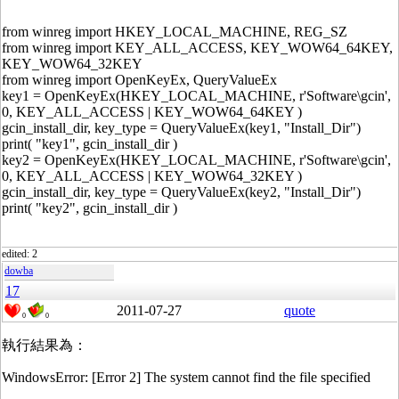
from winreg import HKEY_LOCAL_MACHINE, REG_SZ
from winreg import KEY_ALL_ACCESS, KEY_WOW64_64KEY,
KEY_WOW64_32KEY
from winreg import OpenKeyEx, QueryValueEx
key1 = OpenKeyEx(HKEY_LOCAL_MACHINE, r'Software\gcin',
0, KEY_ALL_ACCESS | KEY_WOW64_64KEY )
gcin_install_dir, key_type = QueryValueEx(key1, "Install_Dir")
print( "key1", gcin_install_dir )
key2 = OpenKeyEx(HKEY_LOCAL_MACHINE, r'Software\gcin',
0, KEY_ALL_ACCESS | KEY_WOW64_32KEY )
gcin_install_dir, key_type = QueryValueEx(key2, "Install_Dir")
print( "key2", gcin_install_dir )
edited: 2
dowba
17
2011-07-27
quote
0
0
執行結果為：
WindowsError: [Error 2] The system cannot find the file specified