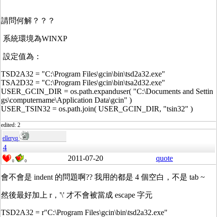
請問何解？？？
系統環境為WINXP
設定值為：
TSD2A32 = "C:\Program Files\gcin\bin\tsd2a32.exe"
TSA2D32 = "C:\Program Files\gcin\bin\tsa2d32.exe"
USER_GCIN_DIR = os.path.expanduser( "C:\Documents and Settin
gs\computername\Application Data\gcin" )
USER_TSIN32 = os.path.join( USER_GCIN_DIR, "tsin32" )
edited: 2
elleryq
4
2011-07-20
quote
0
0
會不會是 indent 的問題啊?? 我用的都是 4 個空白，不是 tab ~
然後最好加上 r，'\' 才不會被當成 escape 字元
TSD2A32 = r"C:\Program Files\gcin\bin\tsd2a32.exe"