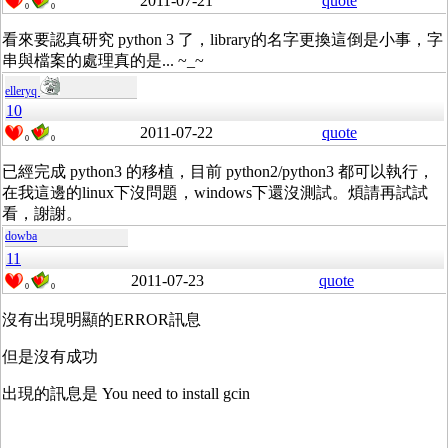
2011-07-21
quote
0
0
看來要認真研究 python 3 了，library的名字更換這倒是小事，字
串與檔案的處理真的是... ~_~
elleryq
10
2011-07-22
quote
0
0
已經完成 python3 的移植，目前 python2/python3 都可以執行，
在我這邊的linux下沒問題，windows下還沒測試。煩請再試試
看，謝謝。
dowba
11
2011-07-23
quote
0
0
沒有出現明顯的ERROR訊息
但是沒有成功
出現的訊息是 You need to install gcin