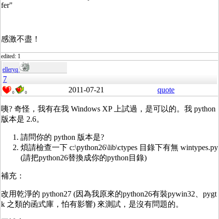
fer"
感激不盡！
edited: 1
elleryq
7
2011-07-21
quote
0
0
咦? 奇怪，我有在我 Windows XP 上試過，是可以的。我 python
版本是 2.6。
請問你的 python 版本是?
煩請檢查一下 c:\python26\lib\ctypes 目錄下有無 wintypes.py
(請把python26替換成你的python目錄)
補充：
改用乾淨的 python27 (因為我原來的python26有裝pywin32、pygt
k 之類的函式庫，怕有影響) 來測試，是沒有問題的。