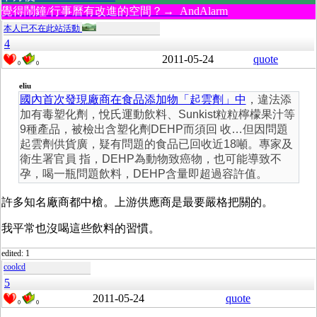
覺得鬧鐘/行事曆有改進的空間？→ AndAlarm
本人已不在此站活動
4
2011-05-24
quote
0
0
eliu
國內首次發現廠商在食品添加物「起雲劑」中
，違法添
加有毒塑化劑，悅氏運動飲料、Sunkist粒粒檸檬果汁等
9種產品，被檢出含塑化劑DEHP而須回 收…但因問題
起雲劑供貨廣，疑有問題的食品已回收近18噸。專家及
衛生署官員 指，DEHP為動物致癌物，也可能導致不
孕，喝一瓶問題飲料，DEHP含量即超過容許值。
許多知名廠商都中槍。上游供應商是最要嚴格把關的。
我平常也沒喝這些飲料的習慣。
edited: 1
coolcd
5
2011-05-24
quote
0
0