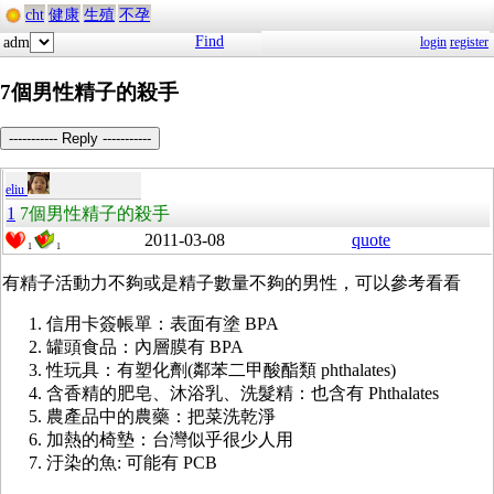
cht
健康
生殖
不孕
Find
adm
login
register
7個男性精子的殺手
----------- Reply -----------
eliu
1
7個男性精子的殺手
2011-03-08
quote
1
1
有精子活動力不夠或是精子數量不夠的男性，可以參考看看
信用卡簽帳單：表面有塗 BPA
罐頭食品：內層膜有 BPA
性玩具：有塑化劑(
鄰苯二甲酸酯類
phthalates)
含香精的肥皂、沐浴乳、洗髮精：也含有 Phthalates
農產品中的農藥：把菜洗乾淨
加熱的椅墊：台灣似乎很少人用
汙染的魚: 可能有 PCB