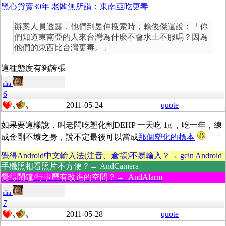
黑心貨賣30年 老闆無所謂：東南亞吃更毒
辦案人員透露，他們到昱伸搜索時，賴俊傑還說：「你
們知道東南亞的人來台灣為什麼不會水土不服嗎？因為
他們的東西比台灣更毒。」
這種態度有夠誇張
eliu
6
2011-05-24
quote
0
0
如果要這樣說，叫老闆吃塑化劑DEHP 一天吃 1g ，吃一年，練
成金剛不壞之身，說不定最後可以當成
那個塑化的標本
覺得Android中文輸入法(注音、倉頡)不易輸入？→ gcin Android
手機照相看照片不方便？→ AndCamera
覺得鬧鐘/行事曆有改進的空間？→ AndAlarm
eliu
7
2011-05-28
quote
0
0