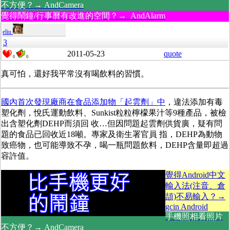
不方便？→ AndCamera
覺得鬧鐘/行事曆有改進的空間？→ AndAlarm
eliu
3
2011-05-23
quote
0
0
真可怕，還好我平常沒有喝飲料的習慣。
國內首次發現廠商在食品添加物「起雲劑」中
，違法添加有毒
塑化劑，悅氏運動飲料、Sunkist粒粒檸檬果汁等9種產品，被檢
出含塑化劑DEHP而須回 收…但因問題起雲劑供貨廣，疑有問
題的食品已回收近18噸。專家及衛生署官員 指，DEHP為動物
致癌物，也可能導致不孕，喝一瓶問題飲料，DEHP含量即超過
容許值。
覺得Android中文
輸入法(注音、倉
頡)不易輸入？→
gcin Android
手機照相看照片
不方便？→ AndCamera