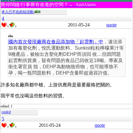
覺得鬧鐘/行事曆有改進的空間？→ AndAlarm
本人已不在此站活動
4
2011-05-24
quote
0
0
eliu
國內首次發現廠商在食品添加物「起雲劑」中
，違法添
加有毒塑化劑，悅氏運動飲料、Sunkist粒粒檸檬果汁等
9種產品，被檢出含塑化劑DEHP而須回 收…但因問題
起雲劑供貨廣，疑有問題的食品已回收近18噸。專家及
衛生署官員 指，DEHP為動物致癌物，也可能導致不
孕，喝一瓶問題飲料，DEHP含量即超過容許值。
許多知名廠商都中槍。上游供應商是最要嚴格把關的。
我平常也沒喝這些飲料的習慣。
edited: 1
coolcd
5
2011-05-24
quote
0
0