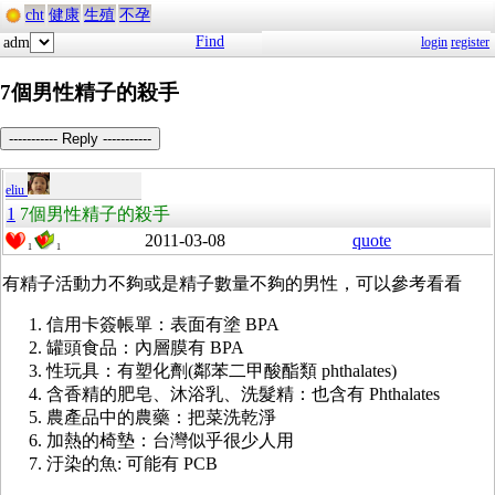
cht
健康
生殖
不孕
Find
adm
login
register
7個男性精子的殺手
----------- Reply -----------
eliu
1
7個男性精子的殺手
2011-03-08
quote
1
1
有精子活動力不夠或是精子數量不夠的男性，可以參考看看
信用卡簽帳單：表面有塗 BPA
罐頭食品：內層膜有 BPA
性玩具：有塑化劑(
鄰苯二甲酸酯類
phthalates)
含香精的肥皂、沐浴乳、洗髮精：也含有 Phthalates
農產品中的農藥：把菜洗乾淨
加熱的椅墊：台灣似乎很少人用
汙染的魚: 可能有 PCB