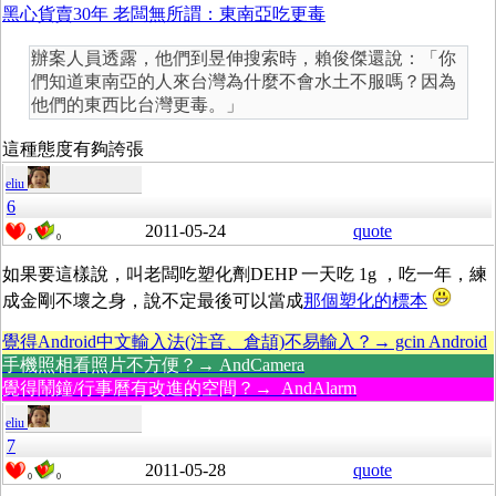
黑心貨賣30年 老闆無所謂：東南亞吃更毒
辦案人員透露，他們到昱伸搜索時，賴俊傑還說：「你
們知道東南亞的人來台灣為什麼不會水土不服嗎？因為
他們的東西比台灣更毒。」
這種態度有夠誇張
eliu
6
2011-05-24
quote
0
0
如果要這樣說，叫老闆吃塑化劑DEHP 一天吃 1g ，吃一年，練
成金剛不壞之身，說不定最後可以當成
那個塑化的標本
覺得Android中文輸入法(注音、倉頡)不易輸入？→ gcin Android
手機照相看照片不方便？→ AndCamera
覺得鬧鐘/行事曆有改進的空間？→ AndAlarm
eliu
7
2011-05-28
quote
0
0