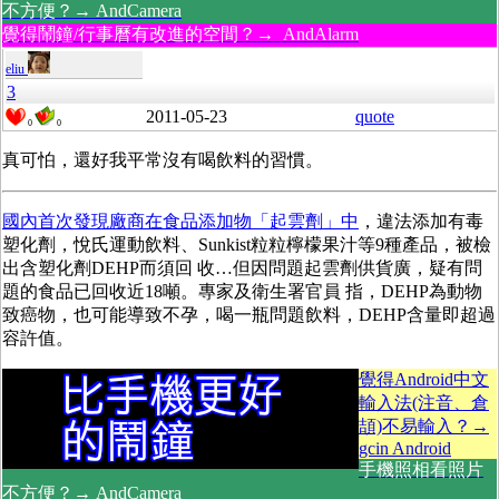
不方便？→ AndCamera
覺得鬧鐘/行事曆有改進的空間？→ AndAlarm
eliu
3
2011-05-23
quote
0
0
真可怕，還好我平常沒有喝飲料的習慣。
國內首次發現廠商在食品添加物「起雲劑」中
，違法添加有毒
塑化劑，悅氏運動飲料、Sunkist粒粒檸檬果汁等9種產品，被檢
出含塑化劑DEHP而須回 收…但因問題起雲劑供貨廣，疑有問
題的食品已回收近18噸。專家及衛生署官員 指，DEHP為動物
致癌物，也可能導致不孕，喝一瓶問題飲料，DEHP含量即超過
容許值。
覺得Android中文
輸入法(注音、倉
頡)不易輸入？→
gcin Android
手機照相看照片
不方便？→ AndCamera