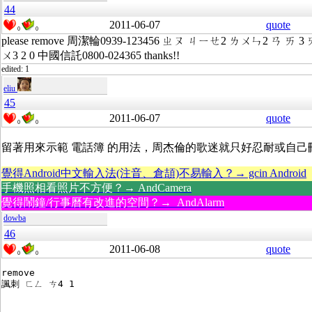
44
2011-06-07
quote
0
0
please remove 周潔輪0939-123456 ㄓㄡ ㄐㄧㄝ2 ㄌㄨㄣ2 ㄢ ㄞ 3 ㄞ 
ㄨ3 2 0 中國信託0800-024365 thanks!!
edited: 1
eliu
45
2011-06-07
quote
0
0
留著用來示範 電話簿 的用法，周杰倫的歌迷就只好忍耐或自己
覺得Android中文輸入法(注音、倉頡)不易輸入？→ gcin Android
手機照相看照片不方便？→ AndCamera
覺得鬧鐘/行事曆有改進的空間？→ AndAlarm
dowba
46
2011-06-08
quote
0
0
remove 
諷刺 ㄈㄥ ㄘ4 1