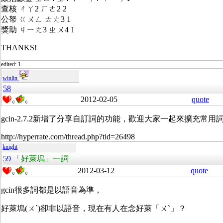
查核 ㄔㄚ2 ㄏㄜ2 2
公帑 ㄍㄨㄥ ㄊㄤ3 1
獎助 ㄐㄧㄤ3 ㄓㄨ4 1
THANKS!
edited: 1
winlin
58
2012-02-05
quote
0
0
gcin-2.7.2新增了分享自訂詞的功能，歡迎大家一起來擴充常用
http://hyperrate.com/thread.php?tid=26498
knight
59
「好萊塢」一詞
2012-03-12
quote
0
0
gcin很多詞都是以語音為準，
好萊塢(ㄨˋ)卻非以語音，現在有人在念好萊「ㄨˋ」？