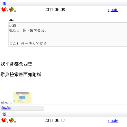
48
2011-06-09
quote
0
0
eliu
記得
諷ㄈㄥ 是正確的發音。
ㄈㄥ3 是一般人的發音
我平常都念四聲
辭典檢索畫面如附檔
edited: 1
dowba
49
2011-06-17
quote
0
0