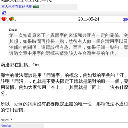
本人已不在此站活動
43
2011-05-24
qu
0
0
Guest
第一次知道原來正／異體字的來源和共匪有一定的關係。突
其想，如果時間再拉長一點，然後有人做一個台灣用字以及
治傾向的關係，這應該很有趣。而且，如果仔細一點的，應
透過文章中用字的選擇來猜測該人在台灣生長的年代。
兩邊都在亂搞。Orz
彈性的做法應該是用「同通字」的概念，例如我的字典的「汙
註明「同污」，也就是不要去限定正體就是絕對的唯一一個，
用習慣。例如大家常用「仝上」，其實就是「同上」，沒有什
分。
所以，gcin 的詞庫沒有必要限定正體的唯一性，那種做法不通
的使用習慣。
edited: 2
dowba