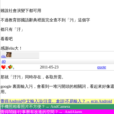
雖說社會演變下都可用
不過教育部國語辭典裡面完全查不到「污」這個字
都只有「汙」
看看吧
感謝eliu大！
eliu
40
2011-05-23
quote
0
0
那就「汙污」同時存在，各取所需。
google 裏面輸入污，會看到一堆污開頭的相關詞，看起來好像
用。
覺得Android中文輸入法(注音、倉頡)不易輸入？→ gcin Android
手機照相看照片不方便？→ AndCamera
覺得鬧鐘/行事曆有改進的空間？→ AndAlarm