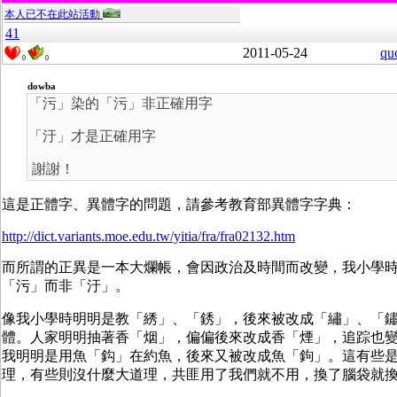
本人已不在此站活動
41
2011-05-24
qu
0
0
dowba
「污」染的「污」非正確用字
「汙」才是正確用字
謝謝！
這是正體字、異體字的問題，請參考教育部異體字字典：
http://dict.variants.moe.edu.tw/yitia/fra/fra02132.htm
而所謂的正異是一本大爛帳，會因政治及時間而改變，我小學
「污」而非「汙」。
像我小學時明明是教「綉」、「銹」，後來被改成「繡」、「
體。人家明明抽著香「烟」，偏偏後來改成香「煙」，追踪也
我明明是用魚「鈎」在約魚，後來又被改成魚「鉤」。這有些
理，有些則沒什麼大道理，共匪用了我們就不用，換了腦袋就