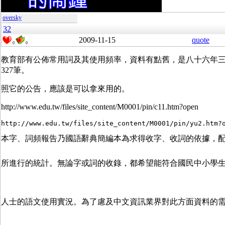
oversky
32
2009-11-15
quote
0
0
教育部有公佈常用詞及其使用頻率，資料有點舊，是
八十六年三
327筆。
照它的公告，應該是可以拿來用的。
http://www.edu.tw/files/site_content/M0001/pin/c11.htm?open
本字、詞頻報告乃國語辭典簡編本為求得收字、收詞的依據，
所進行的統計。無論字或詞的收錄，都希望能符合國民中小學
人士的語文使用實況。為了慮及中文資訊業界對此方面資料的