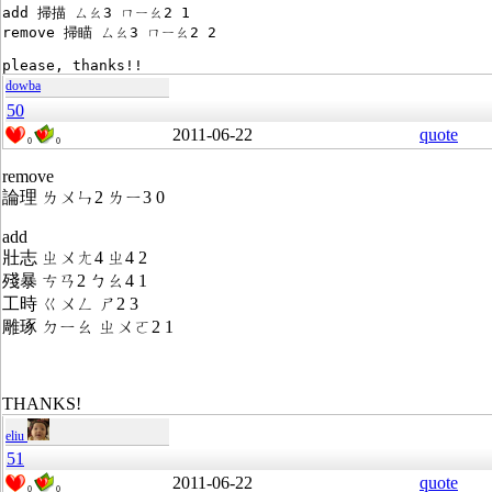
add 掃描 ㄙㄠ3 ㄇㄧㄠ2 1
remove 掃瞄 ㄙㄠ3 ㄇㄧㄠ2 2
please, thanks!!
dowba
50
2011-06-22
quote
0
0
remove
論理 ㄌㄨㄣ2 ㄌㄧ3 0
add
壯志 ㄓㄨㄤ4 ㄓ4 2
殘暴 ㄘㄢ2 ㄅㄠ4 1
工時 ㄍㄨㄥ ㄕ2 3
雕琢 ㄉㄧㄠ ㄓㄨㄛ2 1
THANKS!
eliu
51
2011-06-22
quote
0
0