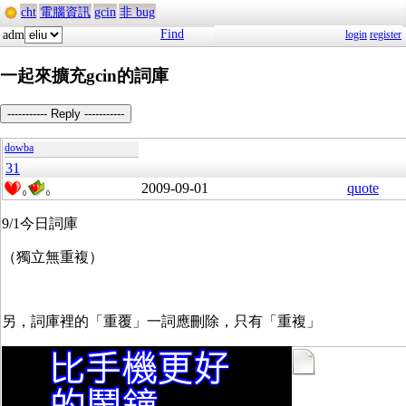
cht
電腦資訊
gcin
非 bug
Find
adm
login
register
一起來擴充gcin的詞庫
----------- Reply -----------
dowba
31
2009-09-01
quote
0
0
9/1今日詞庫
（獨立無重複）
另，詞庫裡的「重覆」一詞應刪除，只有「重複」