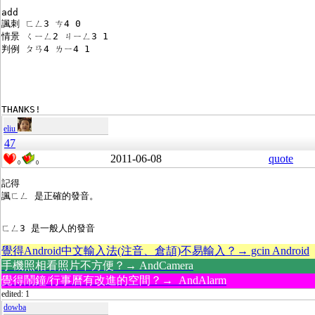
add
諷刺 ㄈㄥ3 ㄘ4 0
情景 ㄑㄧㄥ2 ㄐㄧㄥ3 1
判例 ㄆㄢ4 ㄌㄧ4 1
THANKS!
eliu
47
2011-06-08
quote
0
0
記得
諷ㄈㄥ 是正確的發音。
ㄈㄥ3 是一般人的發音
覺得Android中文輸入法(注音、倉頡)不易輸入？→ gcin Android
手機照相看照片不方便？→ AndCamera
覺得鬧鐘/行事曆有改進的空間？→ AndAlarm
edited: 1
dowba