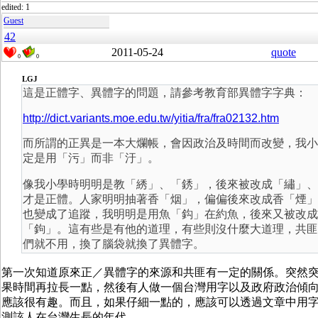
edited: 1
Guest
42
2011-05-24
quote
0
0
LGJ
這是正體字、異體字的問題，請參考教育部異體字字典：
http://dict.variants.moe.edu.tw/yitia/fra/fra02132.htm
而所謂的正異是一本大爛帳，會因政治及時間而改變，我小
定是用「污」而非「汙」。
像我小學時明明是教「綉」、「銹」，後來被改成「繡」、
才是正體。人家明明抽著香「烟」，偏偏後來改成香「煙」
也變成了追蹤，我明明是用魚「鈎」在約魚，後來又被改成
「鉤」。這有些是有他的道理，有些則沒什麼大道理，共匪
們就不用，換了腦袋就換了異體字。
第一次知道原來正／異體字的來源和共匪有一定的關係。突然
果時間再拉長一點，然後有人做一個台灣用字以及政府政治傾
應該很有趣。而且，如果仔細一點的，應該可以透過文章中用
測該人在台灣生長的年代。