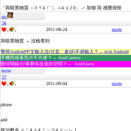
「與暗黑物質 ㄩ3 ㄢ4 ㄏㄟ ㄨ4 ㄓ2 0」 -> 加個 與 感覺很怪
eliu
56
2011-08-24
quote
0
0
與暗黑物質 → 沒檢查到
覺得Android中文輸入法(注音、倉頡)不易輸入？→ gcin Android
手機照相看照片不方便？→ AndCamera
覺得鬧鐘/行事曆有改進的空間？→ AndAlarm
dowba
57
2011-09-04
quote
0
0
please
add
政治獻金 ㄓㄥ4 ㄓ4 ㄒㄧㄢ4 ㄐㄧㄣ 1