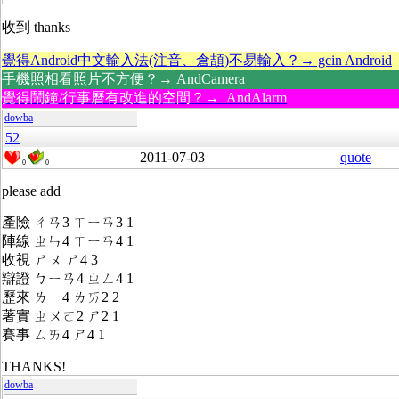
收到 thanks
覺得Android中文輸入法(注音、倉頡)不易輸入？→ gcin Android
手機照相看照片不方便？→ AndCamera
覺得鬧鐘/行事曆有改進的空間？→ AndAlarm
dowba
52
2011-07-03
quote
0
0
please add
產險 ㄔㄢ3 ㄒㄧㄢ3 1
陣線 ㄓㄣ4 ㄒㄧㄢ4 1
收視 ㄕㄡ ㄕ4 3
辯證 ㄅㄧㄢ4 ㄓㄥ4 1
歷來 ㄌㄧ4 ㄌㄞ2 2
著實 ㄓㄨㄛ2 ㄕ2 1
賽事 ㄙㄞ4 ㄕ4 1
THANKS!
dowba