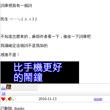
詞庫裡面有一個詞
民生 ㄇㄧㄣ2 ㄓㄨ3 2
不知道怎麼來的，麻煩作者看一下，修改一下詞庫吧
我滿確定這個詞不是我加的
感激不盡！
eliu
34
2010-11-13
quote
0
0
已刪除. thanks