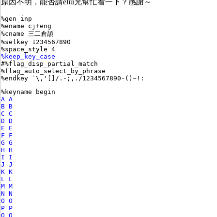
原因不明，能否請eliu兄幫忙看一下？感謝～
%gen_inp
%ename cj+eng
%cname 三二倉頡
%selkey 1234567890
%space_style 4
%keep_key_case
#%flag_disp_partial_match
%flag_auto_select_by_phrase
%endkey `\,'[]/.-;,./1234567890-()~!:
%keyname begin
A A
B B
C C
D D
E E
F F
G G
H H
I I
J J
K K
L L
M M
N N
O O
P P
Q Q