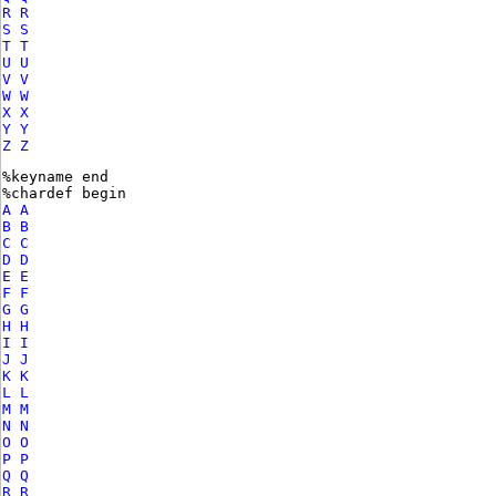
R R
S S
T T
U U
V V
W W
X X
Y Y
Z Z
%keyname end
%chardef begin
A A
B B
C C
D D
E E
F F
G G
H H
I I
J J
K K
L L
M M
N N
O O
P P
Q Q
R R