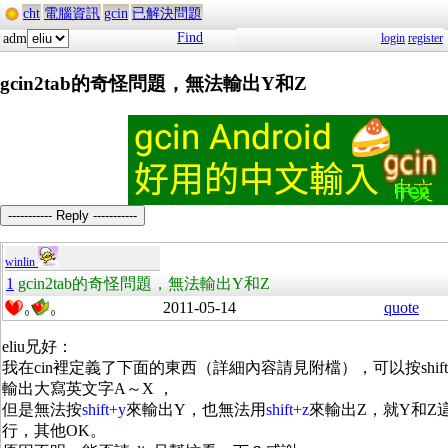
cht
電腦資訊
gcin
已解決問題
Find
adm
login
register
gcin2tab的奇怪問題，無法輸出Y和Z
----------- Reply -----------
winlin
1
gcin2tab的奇怪問題，無法輸出Y和Z
2011-05-14
quote
0
0
eliu兄好：
我在cin裡定義了下面的東西（詳細內容請見附檔），可以按shif
輸出大寫英文字A～X ，
但是無法按
shift+y
來輸出Y，也無法用
shift+z
來輸出Z，就Y和Z
行，其他OK。