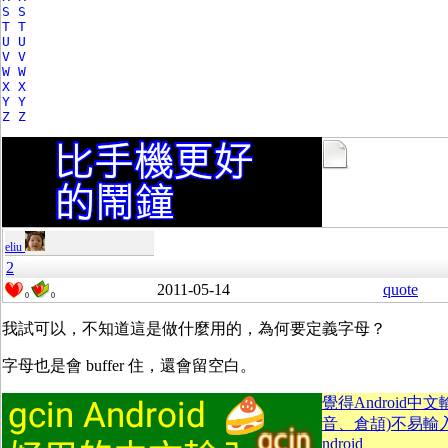
S S
T T
U U
V V
W W
X X
Y Y
Z Z
eliu
2
2011-05-14
quote
0
0
我試可以，不知道這是做什麼用的，為何要定義字母？
字母也是會 buffer 住，還會留空白。
覺得Android中
音、倉頡)不易輸入？
ndroid