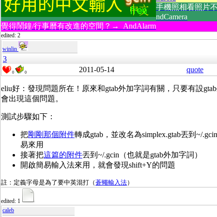
手機照相看照片不
ndCamera
覺得鬧鐘/行事曆有改進的空間？→ AndAlarm
edited: 2
winlin
3
2011-05-14
quote
0
0
eliu好：發現問題所在！原來和gtab外加字詞有關，只要有設gt
會出現這個問題。
測試步驟如下：
把
剛剛那個附件
轉成gtab，並改名為simplex.gtab丟到~/.g
易來用
接著把
這篇的附件
丟到~/.gcin（也就是gtab外加字詞）
開啟簡易輸入法來用，就會發現shift+Y的問題
註：定義字母是為了要中英混打（
蒼蠅輸入法
）
edited: 1
caleb