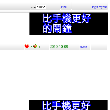
Find
login
register
adm
2010-10-09
2
1
quote