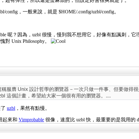
多，超有彈性，所以還是蠻麻煩的，但設定好會很爽就是了。
config，一般來說，就是 $HOME/.config/uzbl/config。
obable 呢？因為，uzbl 很慢，慢到我不想用它，好像有點
ix Philosophy。
稱服膺 Unix 設計哲學的瀏覽器－一次只做一件事、但要做
bl 這個計畫，希望給大家一個很有用的瀏覽器。....
裝了
uzbl
，果然有點慢。
用起來和
Vimprobable
很像，速度比 uzbl 快，最重要的是我用的 dist