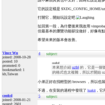
說不麻煩其實也不太對，因為它設定超
它的設定檔是 $XDG_CONFIG_HOME/uzbl/
打開它，開始玩設定吧
扯回第一段，為什麼後來我改用 vimpr
但最基本的瀏覽功能卻沒做好，好像有點愧對 Un
希望未來的版本會改善。
Vince Wu
4
subject:
joined: 2008-10-28
posted: 10
coolcd
promoted: 0
本來想介紹
uzbl
的，它是一個號
bookmarked: 1
的格式也太複雜，所以才開始 uz
kh,Taiwan
小弟正好在找輕型的 browsers ，所以也
不過，在安裝的過程中發現了
luakit
，它
coolcd
5
subject:
joined: 2008-01-21
posted: 2601