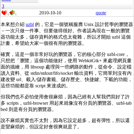
3
2010-10-10
quote
1
1
本來想介紹
uzbl
的，它是一個號稱服膺 Unix 設計哲學的瀏覽器
－一次只做一件事、但要做得很好。作者認為現在一般的瀏覽
器功能太多，儲存資料的格式也太複雜，所以才開始 uzbl 這個
計畫，希望給大家一個很有用的瀏覽器。
確實，這是一個非常好玩的瀏覽器，它的核心部分 uzbl-core，
只想把「瀏覽」這個功能做好，使用 WebkitGtk+ 來處理網頁畫
面的描繪，用 libsoup 處理與一些網路的動作，從命令、設定檔
讀入資料、從 stdin/stdout/fifo/socket 輸出資料，它簡單到沒有內
建改變 url、載入/儲存書籤、儲存歷史、快捷鍵、下載的功能，
這些功能都是靠 script 來達成的。
但我們也不必怕使用會很麻煩，因為已經有人幫我們寫好了許
多 scripts，uzbl-browser 用起來就像沒有分頁的瀏覽器、uzbl-tab
bed 則是有分頁的瀏覽器。
說不麻煩其實也不太對，因為它設定超多，超有彈性，所以還
是蠻麻煩的，但設定好會很爽就是了。