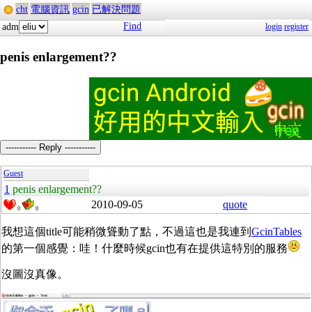
cht
電腦資訊
gcin
已解決問題
Find
adm
login
register
penis enlargement??
----------- Reply -----------
Guest
1
penis enlargement??
2010-09-05
quote
0
0
我想這個title可能稍微聳動了點，不過這也是我連到
GcinTables
的第一個感覺：哇！什麼時候gcin也有在提供這特別的服務
沒圖沒真像。