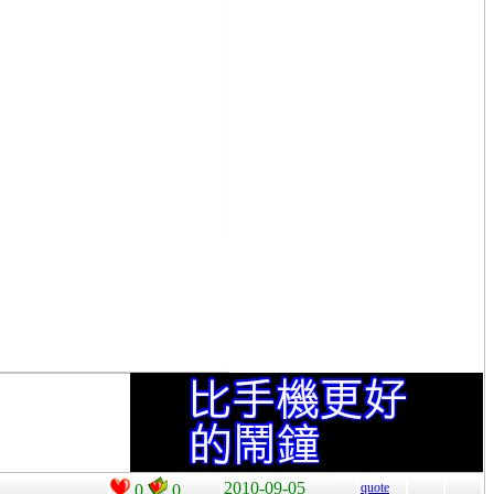
2010-09-05
quote
0
0