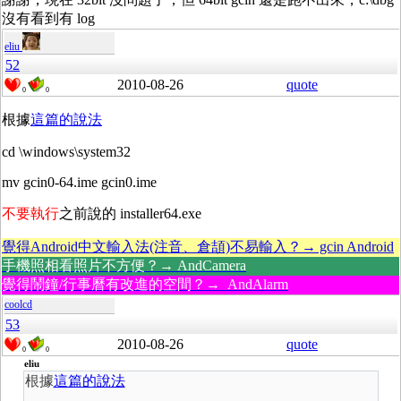
沒有看到有 log
eliu
52
2010-08-26
quote
0
0
根據
這篇的說法
cd \windows\system32
mv gcin0-64.ime gcin0.ime
不要執行
之前說的 installer64.exe
覺得Android中文輸入法(注音、倉頡)不易輸入？→ gcin Android
手機照相看照片不方便？→ AndCamera
覺得鬧鐘/行事曆有改進的空間？→ AndAlarm
coolcd
53
2010-08-26
quote
0
0
eliu
根據
這篇的說法