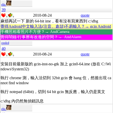
eliu
39
2010-08-24
quote
0
0
麻煩再試一下 新的 64-bit ime，看有沒有寫東西到 c:\dbg
覺得Android中文輸入法(注音、倉頡)不易輸入？→ gcin Android
手機照相看照片不方便？→ AndCamera
覺得鬧鐘/行事曆有改進的空間？→ AndAlarm
coolcd
40
2010-08-24
quote
0
0
安裝目前最新版的 gcin-inst-no-gtk 加上 gcin0-64.ime (放在 C:\Wi
ndows\System32)
執行 chrome 測，輸入法切到 32bit gcin 會 hang 住，然後出現 ca
nnot find window
執行 notepad (64bit)，切到 64 bit gcin 無反應，輸入仍是英文
c:\dbg 內仍然無偵錯訊息
eliu