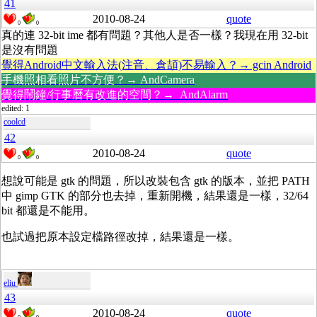
41
2010-08-24
quote
0
0
真的連 32-bit ime 都有問題？其他人是否一樣？我現在用 32-bit
是沒有問題
覺得Android中文輸入法(注音、倉頡)不易輸入？→ gcin Android
手機照相看照片不方便？→ AndCamera
覺得鬧鐘/行事曆有改進的空間？→ AndAlarm
edited: 1
coolcd
42
2010-08-24
quote
0
0
想說可能是 gtk 的問題，所以改裝包含 gtk 的版本，並把 PATH
中 gimp GTK 的部分也去掉，重新開機，結果還是一樣，32/64
bit 都還是不能用。
也試過把原本設定檔路徑改掉，結果還是一樣。
eliu
43
2010-08-24
quote