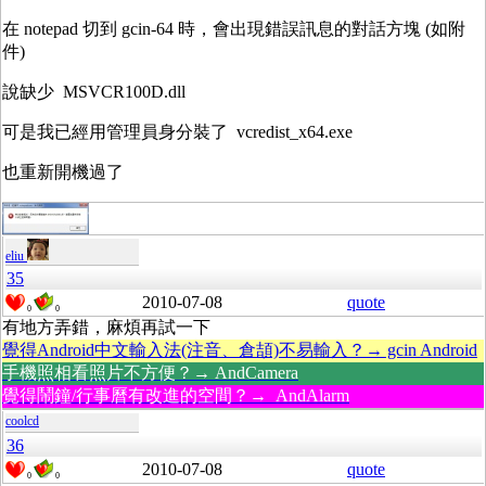
在 notepad 切到 gcin-64 時，會出現錯誤訊息的對話方塊 (如附
件)
說缺少 MSVCR100D.dll
可是我已經用管理員身分裝了 vcredist_x64.exe
也重新開機過了
eliu
35
2010-07-08
quote
0
0
有地方弄錯，麻煩再試一下
覺得Android中文輸入法(注音、倉頡)不易輸入？→ gcin Android
手機照相看照片不方便？→ AndCamera
覺得鬧鐘/行事曆有改進的空間？→ AndAlarm
coolcd
36
2010-07-08
quote
0
0