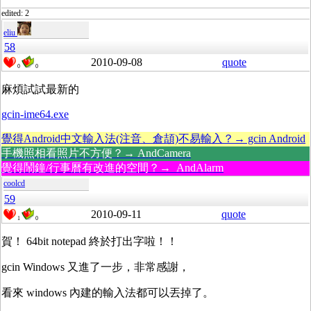
edited: 2
eliu
58
2010-09-08
quote
0
0
麻煩試試最新的
gcin-ime64.exe
覺得Android中文輸入法(注音、倉頡)不易輸入？→ gcin Android
手機照相看照片不方便？→ AndCamera
覺得鬧鐘/行事曆有改進的空間？→ AndAlarm
coolcd
59
2010-09-11
quote
1
0
賀！ 64bit notepad 終於打出字啦！！
gcin Windows 又進了一步，非常感謝，
看來 windows 內建的輸入法都可以丟掉了。