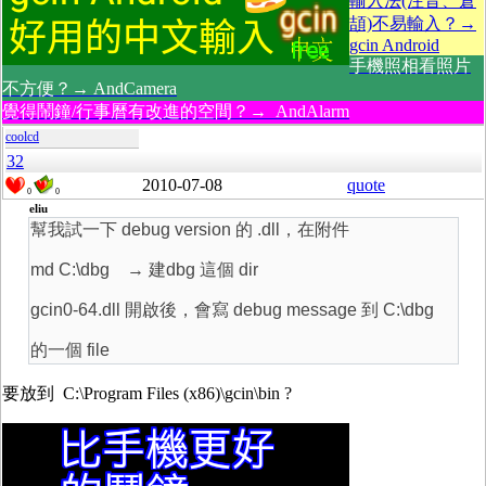
輸入法(注音、倉
頡)不易輸入？→
gcin Android
手機照相看照片
不方便？→ AndCamera
覺得鬧鐘/行事曆有改進的空間？→ AndAlarm
coolcd
32
2010-07-08
quote
0
0
eliu
幫我試一下 debug version 的 .dll，在附件
md C:\dbg → 建dbg 這個 dir
gcin0-64.dll 開啟後，會寫 debug message 到 C:\dbg
的一個 file
要放到 C:\Program Files (x86)\gcin\bin ?