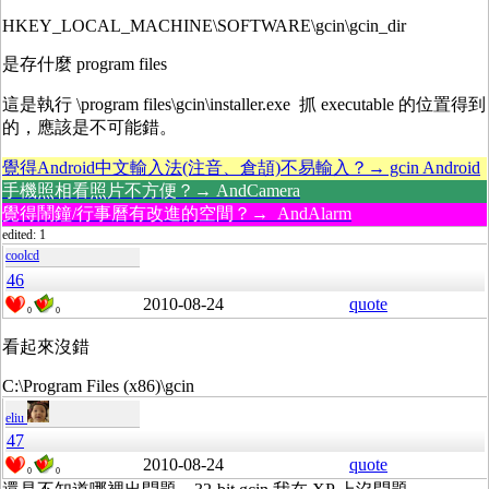
HKEY_LOCAL_MACHINE\SOFTWARE\gcin\gcin_dir
是存什麼 program files
這是執行 \program files\gcin\installer.exe 抓 executable 的位置得到
的，應該是不可能錯。
覺得Android中文輸入法(注音、倉頡)不易輸入？→ gcin Android
手機照相看照片不方便？→ AndCamera
覺得鬧鐘/行事曆有改進的空間？→ AndAlarm
edited: 1
coolcd
46
2010-08-24
quote
0
0
看起來沒錯
C:\Program Files (x86)\gcin
eliu
47
2010-08-24
quote
0
0