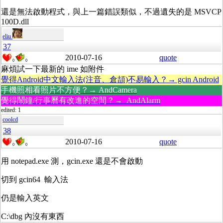
還是無法啟動程式，與上一篇錯誤類似，不過遺失的是 MSVCP
100D.dll
eliu
37
2010-07-16
quote
0
0
麻煩試一下最新的 ime 如附件
覺得Android中文輸入法(注音、倉頡)不易輸入？→ gcin Android
手機照相看照片不方便？→ AndCamera
覺得鬧鐘/行事曆有改進的空間？→ AndAlarm
edited: 1
coolcd
38
2010-07-16
quote
0
0
用 notepad.exe 測，gcin.exe 還是不會啟動
切到 gcin64 輸入法
仍是輸入英文
C:\dbg 內沒有東西