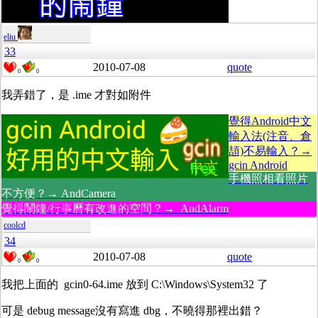
eliu
33
2010-07-08
quote
0
0
我弄錯了，是 .ime 才對如附件
覺得Android中文
輸入法(注音、倉
頡)不易輸入？→
gcin Android
手機照相看照片
不方便？→ AndCamera
覺得鬧鐘/行事曆有改進的空間？→ AndAlarm
coolcd
34
2010-07-08
quote
0
0
我把上面的 gcin0-64.ime 放到 C:\Windows\System32 了
可是 debug message沒有寫進 dbg，不曉得那裡出錯？