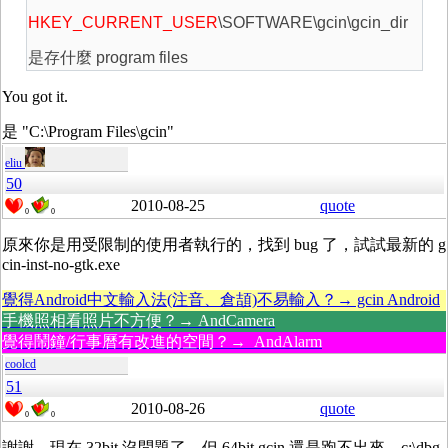
HKEY_CURRENT_USER
\SOFTWARE\gcin\gcin_dir
是存什麼 program files
You got it.
是 "C:\Program Files\gcin"
eliu
50
2010-08-25
quote
0
0
原來你是用受限制的使用者執行的，找到 bug 了，試試最新的 g
cin-inst-no-gtk.exe
覺得Android中文輸入法(注音、倉頡)不易輸入？→ gcin Android
手機照相看照片不方便？→ AndCamera
覺得鬧鐘/行事曆有改進的空間？→ AndAlarm
coolcd
51
2010-08-26
quote
0
0
謝謝，現在 32bit 沒問題了，但 64bit gcin 還是跑不出來，c:\dbg