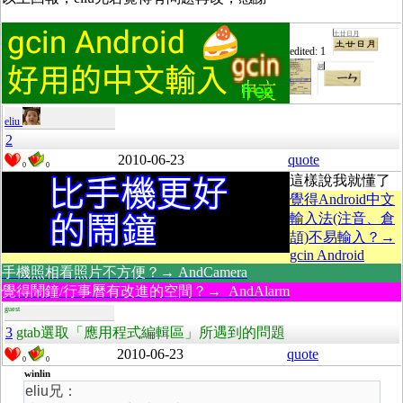
edited: 1
eliu
2
2010-06-23
quote
0
0
這樣說我就懂了
覺得Android中文
輸入法(注音、倉
頡)不易輸入？→
gcin Android
手機照相看照片不方便？→ AndCamera
覺得鬧鐘/行事曆有改進的空間？→ AndAlarm
guest
3
gtab選取「應用程式編輯區」所遇到的問題
2010-06-23
quote
0
0
winlin
eliu兄：