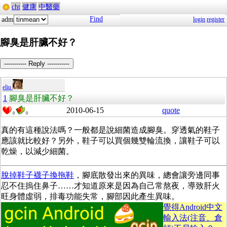
cht
健康
中醫藥
Find
adm
login
register
腳臭是肝臟不好？
----------- Reply -----------
eliu
1
腳臭是肝臟不好？
2010-06-15
quote
0
0
真的有這種說法嗎？一般都是說細菌造成腳臭。穿透氣的鞋子
應該就比較好？另外，鞋子可以買個幾雙輪流換，讓鞋子可以
乾燥，以減少細菌。
脫掉鞋子襪子換拖鞋
，腳底散發出來的異味，總會讓旁邊同事
忍不住摀住鼻子……才知道原來是因為自己常熬夜，導致肝火
旺身體虛弱，排毒功能失常，腳部因此產生異味。
覺得Android中文
輸入法(注音、倉