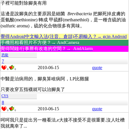
子裡可能對除腳臭有用
這邊是說腳臭的主要原因是細菌
Brevibacteria
把腳死掉皮膚的
蛋氨酸(methionine) 轉成 甲硫醇(methanethiol)，
是一種含硫的油
(sulfuric
aroma)，硫的化合物很多有異味。
覺得Android中文輸入法(注音、倉頡)不易輸入？→ gcin Android
手機照相看照片不方便？→ AndCamera
覺得鬧鐘/行事曆有改進的空間？→ AndAlarm
恐龍
7
2010-06-15
quote
0
0
中醫是治病用的，腳臭算啥病阿，LP比雞腿
只要改穿五指襪就可以治腳臭了
CYS
8
2010-06-15
quote
0
0
呵呵我只是提出另一種看法,e大接不接受不是很重要.沒人吐槽
我就萬幸了...