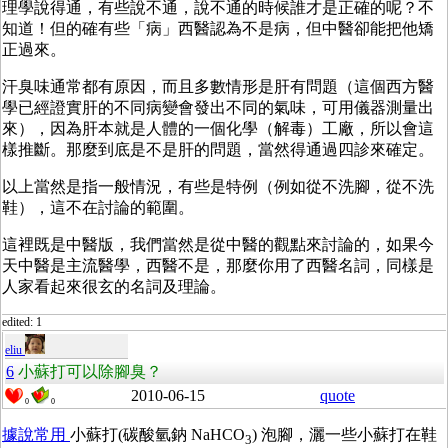
理學說得通，有些說不通，說不通的時候誰才是正確的呢？不
知道！但的確有些「病」西醫認為不是病，但中醫卻能把他矯
正過來。
汗臭味通常都有原因，而且多數情形是肝有問題（這個西方醫
學已經證實肝的不同病變會發出不同的氣味，可用儀器測量出
來），因為肝本就是人體的一個化學（解毒）工廠，所以會這
樣推斷。那麼到底是不是肝的問題，當然得通過四診來確定。
以上當然是指一般情況，有些是特例（例如從不洗腳，從不洗
鞋），這不在討論的範圍。
這裡既是中醫版，我們當然是從中醫的觀點來討論的，如果今
天中醫是主流醫學，西醫不是，那麼你用了西醫名詞，同樣是
人家看起來很玄的名詞及理論。
edited: 1
eliu
6
小蘇打可以除腳臭？
2010-06-15
quote
0
0
據說常用
小蘇打(碳酸氫鈉 NaHCO
) 泡腳，灑一些小蘇打在鞋
3