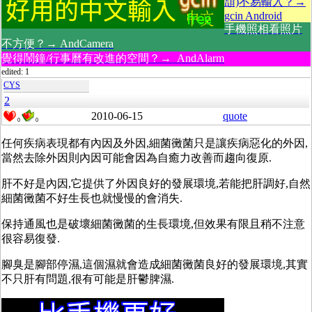
頡)不易輸入？→
gcin Android
手機照相看照片
不方便？→ AndCamera
覺得鬧鐘/行事曆有改進的空間？→ AndAlarm
edited: 1
CYS
2
2010-06-15
quote
0
0
任何疾病表現都有內因及外因,細菌黴菌只是讓疾病惡化的外因,
當然去除外因則內因可能會因為自癒力改善而趨向復原.
肝不好是內因,它提供了外因良好的發展環境,若能把肝調好,自然
細菌黴菌不好生長也就慢慢的會消失.
保持通風也是破壞細菌黴菌的生長環境,但效果有限且稍不注意
很容易復發.
腳臭是腳部停濕,這個濕就會造成細菌黴菌良好的發展環境,其實
不只肝有問題,很有可能是肝鬱脾濕.