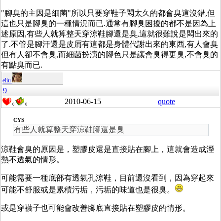
"腳臭的主因是細菌"所以只要穿鞋子悶太久的都會臭這沒錯,但
這也只是腳臭的一種情況而已.通常有腳臭困擾的都不是因為上
述原因,有些人就算整天穿涼鞋腳還是臭,這就很難說是悶出來的
了.不管是腳汗還是皮屑有這都是身體代謝出來的東西,有人會臭
但有人卻不會臭,而細菌扮演的腳色只是讓會臭得更臭,不會臭的
有點臭而已.
eliu
9
2010-06-15
quote
0
0
CYS
有些人就算整天穿涼鞋腳還是臭
涼鞋會臭的原因是，塑膠皮還是直接貼在腳上，這就會造成溼
熱不透氣的情形。
可能需要一種底部有透氣孔涼鞋，目前還沒看到，因為穿起來
可能不舒服或是累積污垢，污垢的味道也是很臭。
或是穿襪子也可能會改善腳底直接貼在塑膠皮的情形。