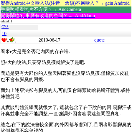
覺得Android中文輸入法(注音、倉頡)不易輸入？→ gcin Android
手機照相看照片不方便？→ AndCamera
覺得鬧鐘/行事曆有改進的空間？→ AndAlarm
edited: 1
CYS
10
2010-06-17
quote
0
0
看來e大是完全否定內因的存在嚕.
照e大的說法,只要穿防臭襪就解決了是吧.
問題是更有大部份的人整天悶著腳也沒穿防臭襪,僅棉質加皮鞋
也不會有腳臭的困擾.
而如上述穿法卻有腳臭的人,可能又會歸類於啥易腳汗體質,或特
殊體質吧
其實談到體質學問就很大了, 這就包含了在下說的內因.易腳汗或
汗臭並非完全不能調整,一直強調外因會容易遮蓋問題真相.
總之,在下的說法會較全面,內外因都考慮到了,且兩者影響腳臭的
比例都是不容忽視的.