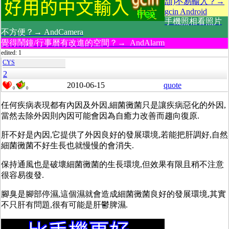
頡)不易輸入？→
gcin Android
手機照相看照片
不方便？→ AndCamera
覺得鬧鐘/行事曆有改進的空間？→ AndAlarm
edited: 1
CYS
2
2010-06-15
quote
0
0
任何疾病表現都有內因及外因,細菌黴菌只是讓疾病惡化的外因,
當然去除外因則內因可能會因為自癒力改善而趨向復原.
肝不好是內因,它提供了外因良好的發展環境,若能把肝調好,自然
細菌黴菌不好生長也就慢慢的會消失.
保持通風也是破壞細菌黴菌的生長環境,但效果有限且稍不注意
很容易復發.
腳臭是腳部停濕,這個濕就會造成細菌黴菌良好的發展環境,其實
不只肝有問題,很有可能是肝鬱脾濕.