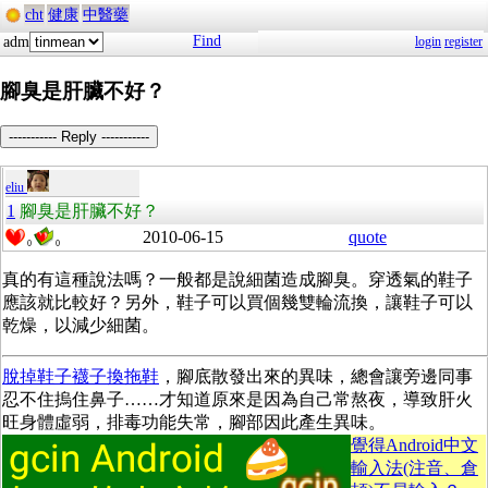
cht
健康
中醫藥
Find
adm
login
register
腳臭是肝臟不好？
----------- Reply -----------
eliu
1
腳臭是肝臟不好？
2010-06-15
quote
0
0
真的有這種說法嗎？一般都是說細菌造成腳臭。穿透氣的鞋子
應該就比較好？另外，鞋子可以買個幾雙輪流換，讓鞋子可以
乾燥，以減少細菌。
脫掉鞋子襪子換拖鞋
，腳底散發出來的異味，總會讓旁邊同事
忍不住摀住鼻子……才知道原來是因為自己常熬夜，導致肝火
旺身體虛弱，排毒功能失常，腳部因此產生異味。
覺得Android中文
輸入法(注音、倉