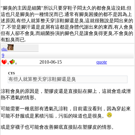
"腳臭的主因是細菌"所以只要穿鞋子悶太久的都會臭這沒錯,但
這也只是腳臭的一種情況而已.通常有腳臭困擾的都不是因為上
述原因,有些人就算整天穿涼鞋腳還是臭,這就很難說是悶出來的
了.不管是腳汗還是皮屑有這都是身體代謝出來的東西,有人會臭
但有人卻不會臭,而細菌扮演的腳色只是讓會臭得更臭,不會臭的
有點臭而已.
eliu
9
2010-06-15
quote
0
0
CYS
有些人就算整天穿涼鞋腳還是臭
涼鞋會臭的原因是，塑膠皮還是直接貼在腳上，這就會造成溼
熱不透氣的情形。
可能需要一種底部有透氣孔涼鞋，目前還沒看到，因為穿起來
可能不舒服或是累積污垢，污垢的味道也是很臭。
或是穿襪子也可能會改善腳底直接貼在塑膠皮的情形。