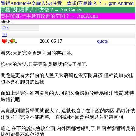
覺得Android中文輸入法(注音、倉頡)不易輸入？→ gcin Android
手機照相看照片不方便？→ AndCamera
覺得鬧鐘/行事曆有改進的空間？→ AndAlarm
edited: 1
CYS
10
2010-06-17
quote
0
0
看來e大是完全否定內因的存在嚕.
照e大的說法,只要穿防臭襪就解決了是吧.
問題是更有大部份的人整天悶著腳也沒穿防臭襪,僅棉質加皮鞋
也不會有腳臭的困擾.
而如上述穿法卻有腳臭的人,可能又會歸類於啥易腳汗體質,或特
殊體質吧
其實談到體質學問就很大了, 這就包含了在下說的內因.易腳汗或
汗臭並非完全不能調整,一直強調外因會容易遮蓋問題真相.
總之,在下的說法會較全面,內外因都考慮到了,且兩者影響腳臭的
比例都是不容忽視的.