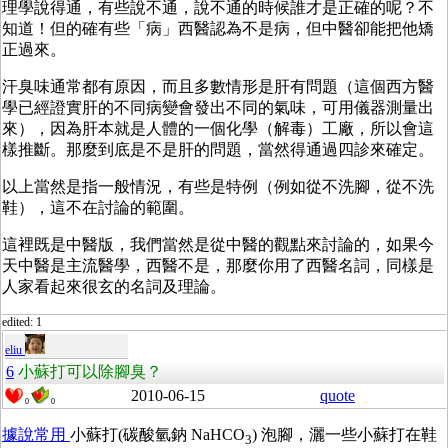
理學說得通，有些說不通，說不通的時候誰才是正確的呢？不
知道！但的確有些「病」西醫認為不是病，但中醫卻能把他矯
正過來。
汗臭味通常都有原因，而且多數情形是肝有問題（這個西方醫
學已經證實肝的不同病變會發出不同的氣味，可用儀器測量出
來），因為肝本就是人體的一個化學（解毒）工廠，所以會這
樣推斷。那麼到底是不是肝的問題，當然得通過四診來確定。
以上當然是指一般情況，有些是特例（例如從不洗腳，從不洗
鞋），這不在討論的範圍。
這裡既是中醫版，我們當然是從中醫的觀點來討論的，如果今
天中醫是主流醫學，西醫不是，那麼你用了西醫名詞，同樣是
人家看起來很玄的名詞及理論。
edited: 1
eliu
6
小蘇打可以除腳臭？
2010-06-15
quote
0
0
據說常用
小蘇打(碳酸氫鈉 NaHCO
) 泡腳，灑一些小蘇打在鞋
3