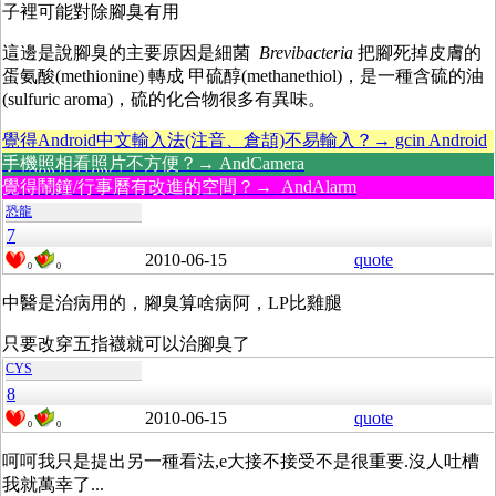
子裡可能對除腳臭有用
這邊是說腳臭的主要原因是細菌
Brevibacteria
把腳死掉皮膚的
蛋氨酸(methionine) 轉成 甲硫醇(methanethiol)，
是一種含硫的油
(sulfuric
aroma)，硫的化合物很多有異味。
覺得Android中文輸入法(注音、倉頡)不易輸入？→ gcin Android
手機照相看照片不方便？→ AndCamera
覺得鬧鐘/行事曆有改進的空間？→ AndAlarm
恐龍
7
2010-06-15
quote
0
0
中醫是治病用的，腳臭算啥病阿，LP比雞腿
只要改穿五指襪就可以治腳臭了
CYS
8
2010-06-15
quote
0
0
呵呵我只是提出另一種看法,e大接不接受不是很重要.沒人吐槽
我就萬幸了...