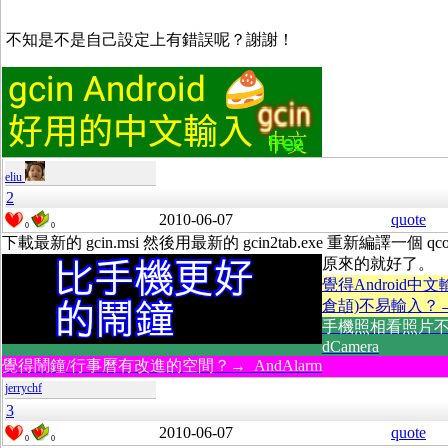
不知是不是自己設定上有錯誤呢？謝謝！
eliu
2
2010-06-07
quote
0
0
下載最新的 gcin.msi 然後用最新的 gcin2tab.exe 重新編譯一個 qcod
原來的就好了。
覺得Android中
倉頡)不易輸入？→ gc
手機照相看照片不
dCamera
覺得鬧鐘/行事曆有改進的空間？→ AndAlarm
jerrychf
3
2010-06-07
quote
0
0