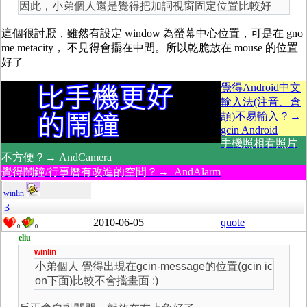
因此，小弟個人還是覺得把加詞視窗固定位置比較好
這個很討厭，雖然有設定 window 為螢幕中心位置，可是在 gno
me metacity， 不見得會擺在中間。所以乾脆放在 mouse 的位置
好了
覺得Android中文
輸入法(注音、倉
頡)不易輸入？→
gcin Android
手機照相看照片
不方便？→ AndCamera
覺得鬧鐘/行事曆有改進的空間？→ AndAlarm
winlin
3
2010-06-05
quote
0
0
eliu
winlin
小弟個人 覺得出現在gcin-message的位置(gcin ic
on下面)比較不會擋畫面 :)