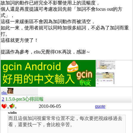
故加詞的動作已經完全不影響使用上的流暢度，
個人還是再度提議可考慮改回先前「加詞不會focus out的方
式」，
這樣一來緩衝區不會因為加詞動作而被清空，
如此一來，使用者就可以同時加很多組詞，不必為了加詞而重
打。
這樣就更方便了！
提議作為參考，eliu兄覺得OK再說，感謝～
eliu
2
1.5.0-pre3心得回報
2010-06-05
quote
0
0
winlin
而且這個加詞視窗常常位置不定，每次要把視線移過去
看，還要找一下，會比較辛苦。