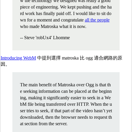
w the technology we designed was really a good
piece of engineering. We kept pushing and the ha
rd work has finally paid off. I would like to sit do
wn for a moment and congratulate
all the people
who made Matroska what it is now.
-- Steve 'robUx4' Lhomme
Introducing WebM
中提到選擇 matroska 比 ogg 適合網路的原
因。
The main benefit of Matroska over Ogg is that th
e seeking information can be placed at the beginn
ing, making it significantly easier to seek in a We
bM file being transferred over HTTP. When the u
ser tries to seek, if that part of the video hasn’t yet
downloaded, then the browser needs to request th
at section from the server.