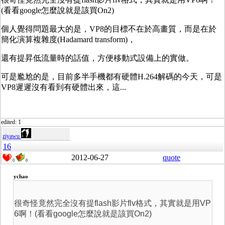
(看看google怎麼說就是該買On2)
個人覺得問題最大的是，VP8的目標不在於高畫質，而是在於
簡化演算複雜度(
Hadamard transform
)，
還有提昇低流量時的話值，方便移動式設備上的實做。
可是尷尬的是，目前多半手機都有硬體H.264解碼的今天，可是
VP8遲遲沒有看到有硬體出來，這...
edited: 1
ziyawu
16
2012-06-27
quote
0
0
ychao
很奇怪竟然完全沒有提flash影片flv格式，其實就是用VP
6啊！(看看google怎麼說就是該買On2)