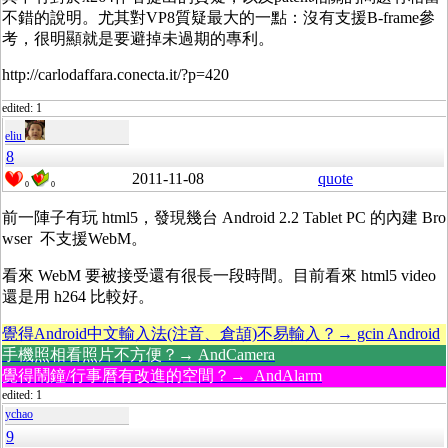
不錯的說明。尤其對VP8質疑最大的一點：沒有支援B-frame參
考，很明顯就是要避掉未過期的專利。
http://carlodaffara.conecta.it/?p=420
edited: 1
eliu
8
2011-11-08
quote
0
0
前一陣子有玩 html5，發現幾台 Android 2.2 Tablet PC 的內建 Bro
wser 不支援WebM。
看來 WebM 要被接受還有很長一段時間。目前看來 html5 video
還是用 h264 比較好。
覺得Android中文輸入法(注音、倉頡)不易輸入？→ gcin Android
手機照相看照片不方便？→ AndCamera
覺得鬧鐘/行事曆有改進的空間？→ AndAlarm
edited: 1
ychao
9