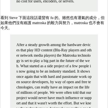
no cost for users, encoders, or servers.
看到 Steve 下面這段話還蠻有 fu 的。雖然也有運氣的成分，但
如果他們沒有維護 matroska 的毅力與努力，matroska 也不會有
今天。
After a steady growth among the hardware devic
es that play HD content (Blu-Ray players and oth
er network media players) the Matroska technolo
gy is set to play a big part in the future of the we
b. What started as a side project of a few people i
s now going to be an industry standard. It shows
once again that with hard and passionate work op
en source developers, by way of open and free te
chnologies, can really have an impact on the life
of millions of people. We were often told that our
project would never have much influence or supp
ort and that it wasn't worth the effort. But we kne