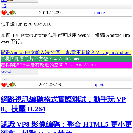
eliu
12
2011-11-09
quote
0
0
忘了說 Linux & Mac XD。
其實 IE/Firefox/Chrome 似乎都可以用 WebM，惟獨 Android Bro
wser 不行。
覺得Android中文輸入法(注音、倉頡)不易輸入？→ gcin Android
手機照相看照片不方便？→ AndCamera
覺得鬧鐘/行事曆有改進的空間？→ AndAlarm
coolcd
13
2012-06-26
quote
0
0
網路視訊編碼格式實際測試，動手玩 VP
8、技壓 H.264
認識 VP8 影像編碼：整合 HTML5 更小更