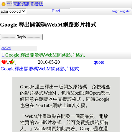
cht
電腦資訊
影音版
Find
adm
login
register
Google 釋出開源碼WebM網路影片格式
----------- Reply -----------
coolcd
1
Google 釋出開源碼WebM網路影片格式
2010-05-20
quote
0
0
Google釋出開源碼WebM網路影片格式
Google 週三釋出一版開放原始碼、免授權金
的影片格式WebM，包括Mozilla與Opera都已
經同意在瀏覽器中支援該格式，同時Google
也會在 YouTube網站上加以支援。
「WebM計畫重點在開發一個高品質、開放
性質的Web影片格式，並可免費提供給所有
人。」WebM網頁如此寫著。Google是在週