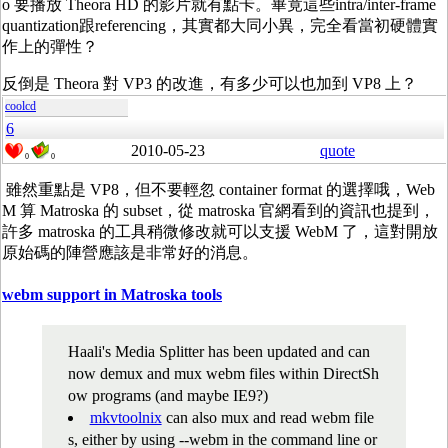
o 要播放 Theora HD 的影片就有點卡。畢竟這些intra/inter-frame
quantization跟referencing，其實都大同小異，完全看當初硬體實
作上的彈性？
反倒是 Theora 對 VP3 的改進，有多少可以也加到 VP8 上？
coolcd
6
2010-05-23
quote
0
0
雖然重點是 VP8，但不要輕忽 container format 的選擇哦，Web
M 算 Matroska 的 subset，從 matroska 官網看到的資訊也提到，
許多 matroska 的工具稍微修改就可以支援 WebM 了，這對開放
原始碼的陣營應該是非常好的消息。
webm support in Matroska tools
Haali's Media Splitter has been updated and can
now demux and mux webm files within DirectSh
ow programs (and maybe IE9?)
mkvtoolnix
can also mux and read webm file
s, either by using --webm in the command line or