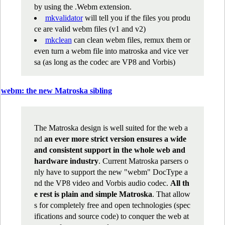
by using the .Webm extension.
mkvalidator
will tell you if the files you produ
ce are valid webm files (v1 and v2)
mkclean
can clean webm files, remux them or
even turn a webm file into matroska and vice ver
sa (as long as the codec are VP8 and Vorbis)
webm: the new Matroska sibling
The Matroska design is well suited for the web a
nd
an ever more strict version ensures a wide
and consistent support in the whole web and
hardware industry
. Current Matroska parsers o
nly have to support the new "webm" DocType a
nd the VP8 video and Vorbis audio codec.
All th
e rest is plain and simple Matroska
. That allow
s for completely free and open technologies (spec
ifications and source code) to conquer the web at