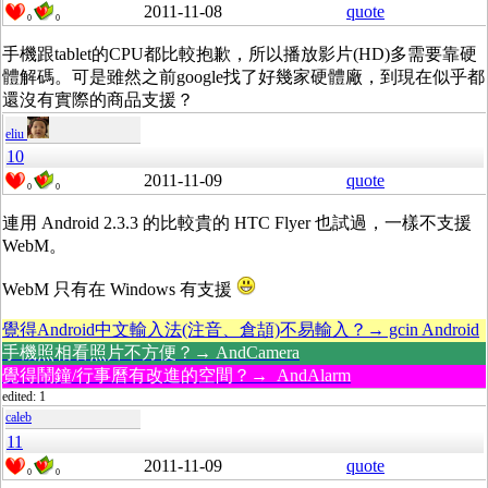
2011-11-08
quote
0
0
手機跟tablet的CPU都比較抱歉，所以播放影片(HD)多需要靠硬
體解碼。可是雖然之前google找了好幾家硬體廠，到現在似乎都
還沒有實際的商品支援？
eliu
10
2011-11-09
quote
0
0
連用 Android 2.3.3 的比較貴的 HTC Flyer 也試過，一樣不支援
WebM。
WebM 只有在 Windows 有支援
覺得Android中文輸入法(注音、倉頡)不易輸入？→ gcin Android
手機照相看照片不方便？→ AndCamera
覺得鬧鐘/行事曆有改進的空間？→ AndAlarm
edited: 1
caleb
11
2011-11-09
quote
0
0