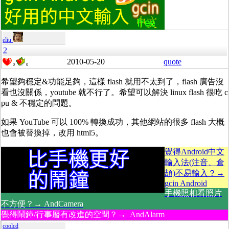
eliu
2
2010-05-20
quote
0
0
希望夠穩定&功能足夠，這樣 flash 就用不太到了，flash 廣告沒
看也沒關係，youtube 就不行了。希望可以解決 linux flash 很吃 c
pu & 不穩定的問題。
如果 YouTube 可以 100% 轉換成功，其他網站的很多 flash 大概
也會被替換掉，改用 html5。
覺得Android中文
輸入法(注音、倉
頡)不易輸入？→
gcin Android
手機照相看照片
不方便？→ AndCamera
覺得鬧鐘/行事曆有改進的空間？→ AndAlarm
coolcd