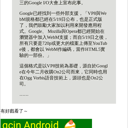
三的Google I/O大會上宣布此事。
Google已經找到一些外部支援，「VP8與We
bM規格都已經在5/19日公布，也是正式版
了，我們鼓勵大家加以利用來開發應用程
式。Google、 Mozilla與Opera都已經開始在
瀏覽器中加入WebM支援；而自5/19日之後，
所有只要是720p或更大的檔案上傳至YouTub
e後，都會以 WebM作編碼，當作HTML5實
驗的一部份。」
這個格式是以VP8技術為基礎，源自於Googl
e在今年二月收購On2公司而來，它同時也用
在Ogg Vorbis語音技術上，源頭也是On2公
司。
……
有好戲看了～