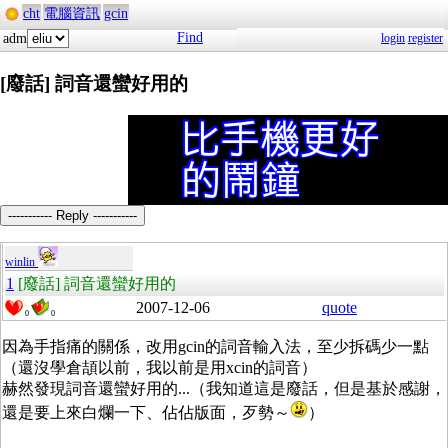
cht
電腦資訊
gcin
Find
adm
login
register
[廢話] 詞音還蠻好用的
----------- Reply -----------
winlin
1
[廢話] 詞音還蠻好用的
2007-12-06
quote
0
0
因為手指痛的關係，改用gcin的詞音輸入法，至少拆碼少一點
（還沒學倉頡以前，我以前是用xcin的詞音）
赫然發現詞音還蠻好用的...（我知道這是廢話，但是基於感謝，
還是要上來白爛一下、佔佔版面，歹勢～
）