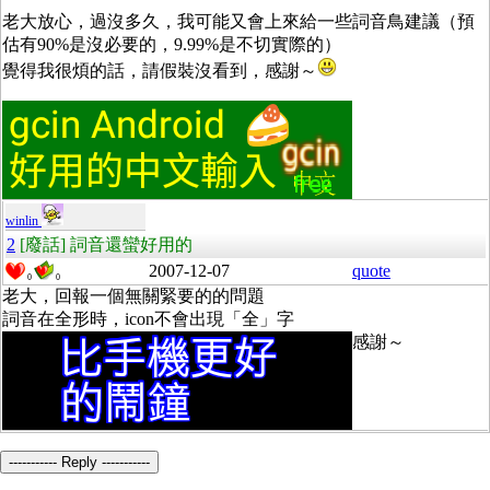
老大放心，過沒多久，我可能又會上來給一些詞音鳥建議（預
估有90%是沒必要的，9.99%是不切實際的）
覺得我很煩的話，請假裝沒看到，感謝～
winlin
2
[廢話] 詞音還蠻好用的
2007-12-07
quote
0
0
老大，回報一個無關緊要的的問題
詞音在全形時，icon不會出現「全」字
感謝～
----------- Reply -----------