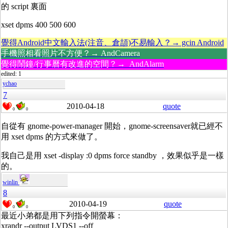
的 script 裏面
xset dpms 400 500 600
覺得Android中文輸入法(注音、倉頡)不易輸入？→ gcin Android
手機照相看照片不方便？→ AndCamera
覺得鬧鐘/行事曆有改進的空間？→ AndAlarm
edited: 1
ychao
7
2010-04-18
quote
0
0
自從有 gnome-power-manager 開始，gnome-screensaver就已經不
用 xset dpms 的方式來做了。
我自己是用 xset -display :0 dpms force standby ，效果似乎是一樣
的。
winlin
8
2010-04-19
quote
0
0
最近小弟都是用下列指令開螢幕：
xrandr --output LVDS1 --off