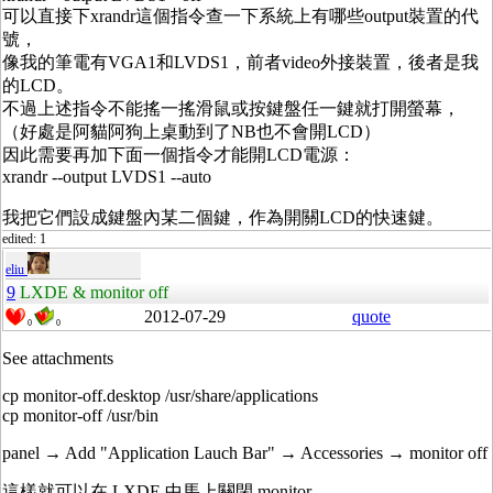
可以直接下xrandr這個指令查一下系統上有哪些output裝置的代
號，
像我的筆電有VGA1和LVDS1，前者video外接裝置，後者是我
的LCD。
不過上述指令不能搖一搖滑鼠或按鍵盤任一鍵就打開螢幕，
（好處是阿貓阿狗上桌動到了NB也不會開LCD）
因此需要再加下面一個指令才能開LCD電源：
xrandr --output LVDS1 --auto
我把它們設成鍵盤內某二個鍵，作為開關LCD的快速鍵。
edited: 1
eliu
9
LXDE & monitor off
2012-07-29
quote
0
0
See attachments
cp monitor-off.desktop /usr/share/applications
cp monitor-off /usr/bin
panel → Add "Application Lauch Bar" → Accessories → monitor off
這樣就可以在 LXDE 中馬上關閉 monitor。