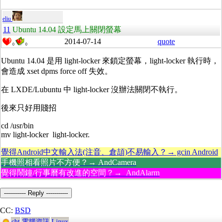
eliu
11
Ubuntu 14.04 設定馬上關閉螢幕
2014-07-14
quote
0
0
Ubuntu 14.04 是用 light-locker 來鎖定螢幕，light-locker 執行時，
會造成
xset dpms force off 失效
。
在 LXDE/Lubuntu 中 light-locker 沒辦法關閉不執行。
後來只好用賤招
cd /usr/bin
mv light-locker light-locker.
覺得Android中文輸入法(注音、倉頡)不易輸入？→ gcin Android
手機照相看照片不方便？→ AndCamera
覺得鬧鐘/行事曆有改進的空間？→ AndAlarm
----------- Reply -----------
CC:
BSD
cht
電腦資訊
Linux