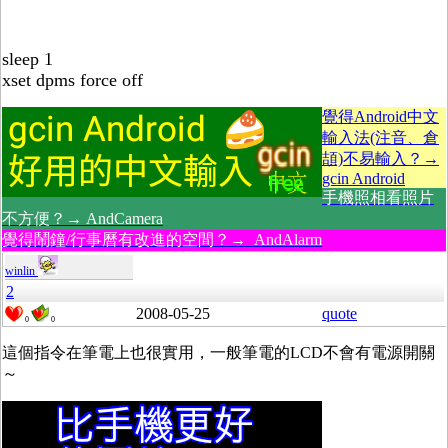
sleep 1
xset dpms force off
覺得Android中文
輸入法(注音、倉
頡)不易輸入？→
gcin Android
手機照相看照片
不方便？→ AndCamera
覺得鬧鐘/行事曆有改進的空間？→ AndAlarm
winlin
2
2008-05-25
quote
0
0
這個指令在筆電上也很實用，一般筆電的LCD不會有電源開關
～