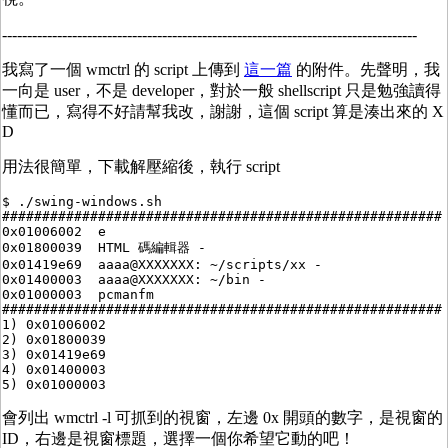
-----------------------------------------------------------------------------------
我寫了一個 wmctrl 的 script 上傳到
這一篇
的附件。先聲明，我
一向是 user，不是 developer，對於一般 shellscript 只是勉強讀得
懂而已，寫得不好請幫我改，謝謝，這個 script 算是湊出來的 X
D
用法很簡單，下載解壓縮後，執行 script
$ ./swing-windows.sh

#######################################################

0x01006002  e  

0x01800039  HTML 碼編輯器 -

0x01419e69  aaaa@XXXXXXX: ~/scripts/xx -

0x01400003  aaaa@XXXXXXX: ~/bin -

0x01000003  pcmanfm  

#######################################################

1) 0x01006002

2) 0x01800039

3) 0x01419e69

4) 0x01400003

會列出 wmctrl -l 可抓到的視窗，左邊 0x 開頭的數字，是視窗的
ID，右邊是視窗標題，選擇一個你希望它動的吧！