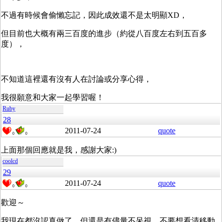
不過有時候會偷懶忘記，因此成效還不是太明顯XD，
但目前也大概有兩三百度的進步（約從八百度左右到五百多
度），
不知道這裡還有沒有人在討論或分享心得，
我很願意和大家一起學習喔！
Ruby
28
2011-07-24
quote
0
0
上面那個回應就是我，感謝大家:)
coolcd
29
2011-07-24
quote
0
0
歡迎～
我現在都沒認真做了，但還是有儘量不呆視、不要想看清移動