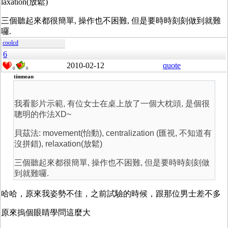
laxation(放鬆)
三個聽起來都很簡單, 操作也不困難, 但是要時時刻刻做到就難
囉.
coolcd
6
2010-02-12
quote
0
0
tinmean
我看影片示範, 有位女士在桌上放了一個大枕頭, 是個很
聰明的作法XD~
貝茲法: movement(怡動), centralization (匯視, 不知道有
沒拼錯), relaxation(放鬆)
三個聽起來都很簡單, 操作也不困難, 但是要時時刻刻做
到就難囉.
哈哈，原來我姿勢不佳，之前試驗的時候，跟那位男士差不多
原來摀個眼睛學問這麼大