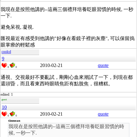
我現在是按照他講的--這兩三個禮拜培養眨眼習慣的時候, 一秒
一下.
避免呆視, 凝視.
匯視最近有感受到他講的"好像在看鏡子裡的灰塵", 可以保留摀
眼掌療的輕鬆感
coolcd
9
2010-02-21
quote
0
0
通視、交視最好不要亂試，剛剛心血來潮試了一下，到現在都
還頭昏，而且看東西時眼睛焦距有點脫焦，很糟糕。
edited: 1
guest
10
2010-02-21
quote
0
0
tinmean
我現在是按照他講的--這兩三個禮拜培養眨眼習慣的時
候, 一秒一下.