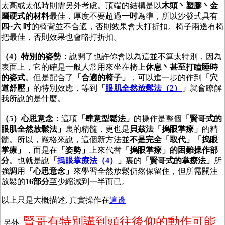
太高或太低時則需另外考慮。頂端的結構是以
木頭
丶
塑膠
丶
金
屬硬式的材料
最佳，厚度不要超過
一吋
為準，所以沙發式具有
四~六 吋
的椅背並不合適，否則效果會大打折扣。椅子兩邊有椅
把最佳，否則效果也會略打折扣。
（4）特別的姿勢：
說開了也許你會以為這並不算太特別，因為
表面上，它的確是一般人常用來坐在椅上
休息
丶
甚至打瞌睡時
的姿式
。但是配合了
「合適的椅子」
，可以進一步的作到
「穴
道舒壓」
的特別效應，等到
「
眼肌全然放鬆法（2）
」
就會瞭解
我所說的是什麼。
（5）心思意念：
這項
「肆意型
鬆法
」
的操作是整個
「賢哥式的
眼肌全然放鬆法」
裏的精髓，更也是
貝茲法「摀眼掌療」
的精
髓。所以，嚴格來說，這個新方法並
不是完全「取代」「摀眼
掌療」
，而是在
「姿勢」
上來代替
「摀眼掌療」的困難操作部
分
。也就是說
「
摀眼掌療法（4）
」
裏的
「賢哥式的掌療法」
所
強調用
「心思意念」
來學習全然放鬆仍然保留住，但所需關注
放鬆的
16部分
至少縮減到一半而已。
以上只是大概描述, 真實操作在
這邊
賢哥有特別講到頭往後仰的動作可能
另外,