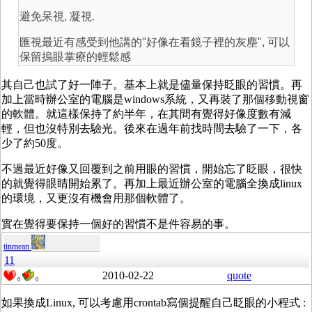
避免呆視, 凝視.
匯視最近有感受到他講的"好像在看鏡子裡的灰塵", 可以
保留摀眼掌療的輕鬆感
其自己也試了好一陣子。基本上就是儘量保持眨眼的習慣。再
加上當時辦公室的電腦是windows系統，又再裝了那個移動視窗
的軟體。就這樣保持了約半年，在其間有覺得好像度數有減
輕，但也沒特別去驗光。後來在過年前找時間去驗了一下，各
少了約50度。
不過最近好像又回覆到之前用眼的習慣，開始忘了眨眼，很快
的就覺得眼睛開始累了。再加上最近辦公室的電腦全換成linux
的環境，又更沒有機會用那個軟體了。
實在覺得要保持一個好的習慣不是件容易的事。
tinmean
11
2010-02-22
quote
0
0
如果換成Linux, 可以考慮用crontab寫個提醒自己眨眼的小程式 :