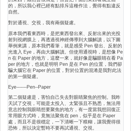
的，所以我心裡已經有點排斥這種作法，覺得有點違反
自然。
對於通視、交視，我有兩個疑慮。
原本我們看東西時，是把東西發出來、反射出來的光投
射到視網膜上，再透過視神經傳導到大腦解讀，以下圖
舉例來講，原本我們看筆，就是感受 Pen 發出、反射的
光進入 Eye，再由大腦解讀。但使用通視時，是想像 Pe
n 在 Paper 的地方，這麼一來，就好像是騙眼睛在看 Pa
per 的地方，也就是明明 Pen 是在 Pen 的位置，我們卻
騙大腦它在 Paper 的位置，對於位置的混淆是我對此法
的第一個疑慮。
Eye-------Pen--Paper
第二個疑慮是，害怕自己失去對眼睛聚焦的控制。我昨
天試了交視，可能是太投入、太緊張且不熟悉，無法用
意志控制我眼睛想要聚焦的地方，有一度當我想回復正
常用眼方式時，竟無法聚焦在 pen，似乎是在 Paper
處，而且不是很穩定，一下清晰一下糢糊，讓我覺得很
恐怖，所以決定暫時不要再試通視、交視。