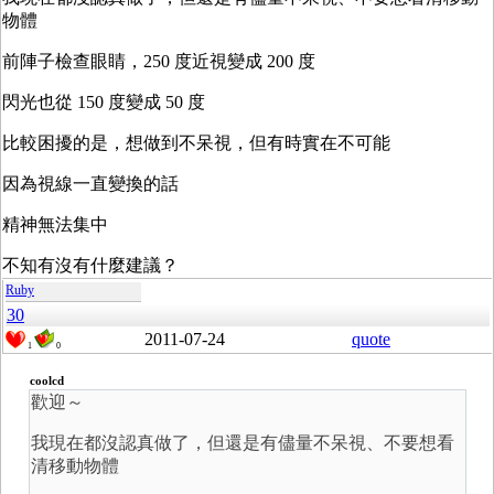
物體
前陣子檢查眼睛，250 度近視變成 200 度
閃光也從 150 度變成 50 度
比較困擾的是，想做到不呆視，但有時實在不可能
因為視線一直變換的話
精神無法集中
不知有沒有什麼建議？
Ruby
30
2011-07-24
quote
1
0
coolcd
歡迎～
我現在都沒認真做了，但還是有儘量不呆視、不要想看
清移動物體