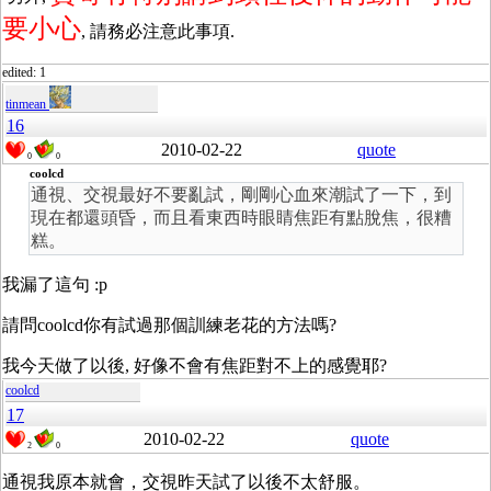
要小心
, 請務必注意此事項.
edited: 1
tinmean
16
2010-02-22
quote
0
0
coolcd
通視、交視最好不要亂試，剛剛心血來潮試了一下，到
現在都還頭昏，而且看東西時眼睛焦距有點脫焦，很糟
糕。
我漏了這句 :p
請問coolcd你有試過那個訓練老花的方法嗎?
我今天做了以後, 好像不會有焦距對不上的感覺耶?
coolcd
17
2010-02-22
quote
2
0
通視我原本就會，交視昨天試了以後不太舒服。