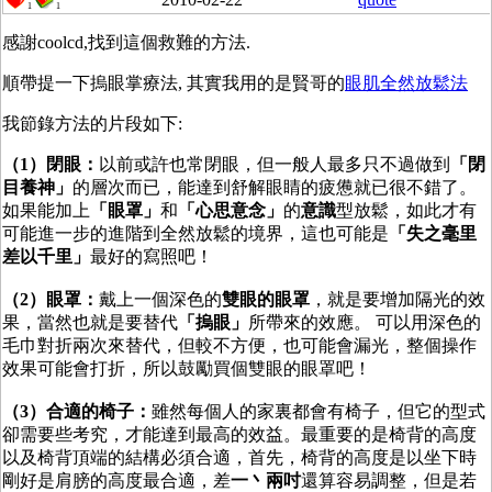
1
1
感謝coolcd,找到這個救難的方法.
順帶提一下摀眼掌療法, 其實我用的是賢哥的
眼肌全然放鬆法
我節錄方法的片段如下:
（1）閉眼：
以前或許也常閉眼，但一般人最多只不過做到
「閉
目養神」
的層次而已，能達到舒解眼睛的疲憊就已很不錯了。
如果能加上
「眼罩」
和
「心思意念」
的
意識
型放鬆，如此才有
可能進一步的進階到全然放鬆的境界，這也可能是
「失之毫里
差以千里」
最好的寫照吧！
（2）眼罩：
戴上一個深色的
雙眼的眼罩
，就是要增加隔光的效
果，當然也就是要替代
「摀眼」
所帶來的效應。 可以用深色的
毛巾對折兩次來替代，但較不方便，也可能會漏光，整個操作
效果可能會打折，所以鼓勵買個雙眼的眼罩吧！
（3）合適的椅子：
雖然每個人的家裏都會有椅子，但它的型式
卻需要些考究，才能達到最高的效益。最重要的是椅背的高度
以及椅背頂端的結構必須合適，首先，椅背的高度是以坐下時
剛好是肩膀的高度最合適，差
一丶兩吋
還算容易調整，但是若