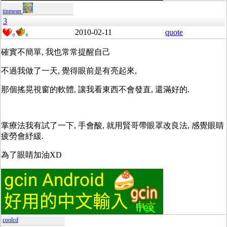
tinmean
3
2010-02-11
quote
0
0
確實不簡單, 我也常常提醒自己
不過我做了一天, 覺得眼前是有亮起來,
那個搖晃視窗的軟體, 讓我看東西不會發直, 還滿好的.
掌療法我有試了一下, 手會酸, 就用賢哥帶眼罩改良法, 感覺眼睛
疲勞會紓緩.
為了眼睛加油XD
coolcd