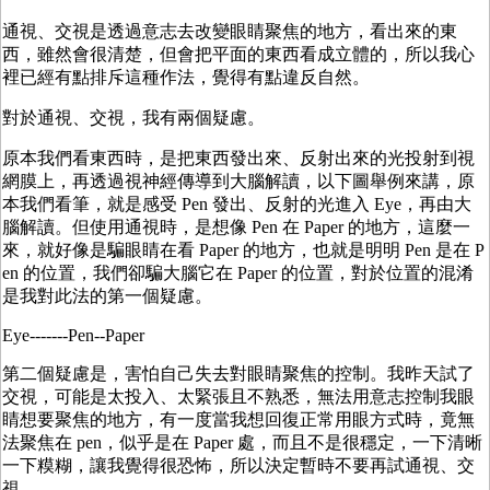
通視、交視是透過意志去改變眼睛聚焦的地方，看出來的東
西，雖然會很清楚，但會把平面的東西看成立體的，所以我心
裡已經有點排斥這種作法，覺得有點違反自然。
對於通視、交視，我有兩個疑慮。
原本我們看東西時，是把東西發出來、反射出來的光投射到視
網膜上，再透過視神經傳導到大腦解讀，以下圖舉例來講，原
本我們看筆，就是感受 Pen 發出、反射的光進入 Eye，再由大
腦解讀。但使用通視時，是想像 Pen 在 Paper 的地方，這麼一
來，就好像是騙眼睛在看 Paper 的地方，也就是明明 Pen 是在 P
en 的位置，我們卻騙大腦它在 Paper 的位置，對於位置的混淆
是我對此法的第一個疑慮。
Eye-------Pen--Paper
第二個疑慮是，害怕自己失去對眼睛聚焦的控制。我昨天試了
交視，可能是太投入、太緊張且不熟悉，無法用意志控制我眼
睛想要聚焦的地方，有一度當我想回復正常用眼方式時，竟無
法聚焦在 pen，似乎是在 Paper 處，而且不是很穩定，一下清晰
一下糢糊，讓我覺得很恐怖，所以決定暫時不要再試通視、交
視。