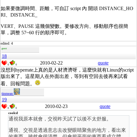
如果要微調時間、距離，可自訂 script 內 開頭 DISTANCE_HO
RI、DISTANCE_
VERT、PAUSE 這幾個變數。要修改方向、移動順序也很簡
單，調整 57~60 行的順序即可。
edited: 4
guest
18
2010-02-22
quote
0
0
沒想到hyperrate上真的是人材濟濟呀，這麼快就有Linux的script
版出來了。這星期人在外面出差，等到有空回去後再來試看
看、回報問題。
tinmean
19
2010-02-23
quote
0
0
coolcd
通視我原本就會，交視昨天試了以後不太舒服。
通視、交視是透過意志去改變眼睛聚焦的地方，看出來
的東西，雖然會很清楚，但會把平面的東西看成立體