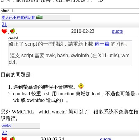
edited: 1
本人已不在此站活動
21
2010-02-23
quote
0
0
coolcd
修正了 script 的一些問題，請重新下載
這一篇
的附件。
這支 script 需要 awk, bash, xwininfo (在 X11-utils), wm
ctrl。
目前的問題是：
遇到螢幕邊的時候不會轉彎。
cpu load 較重（sh 用 function 會增加 load，不過也可能是 a
wk 或 xwinifno 造成的）。
另外 WMCTRL=`which wmctrl` 就可以了。很多系統不會裝在預
設路徑。
coolcd
22
2010-02-24
quote