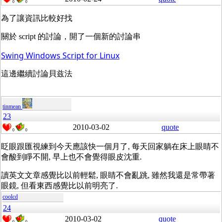
0
0
為了讓資訊比較好找
關於 script 的討論，開了一個新的討論串
Swing Windows Script for Linux
這邊繼續討論貝兹法
tinmean
23
2010-03-02
quote
0
0
眨眼跟匯視練到今天應該快一個月了, 每天回家躺在床上眼睛不
會酸到睜不開, 早上也不會覺得眼皮沈重.
讀英文文章感覺比以前輕鬆, 眼睛不會亂跳, 雖然我還是常帶著
眼鏡, 但看東西感覺比以前明亮了.
coolcd
24
2010-03-02
quote
0
0