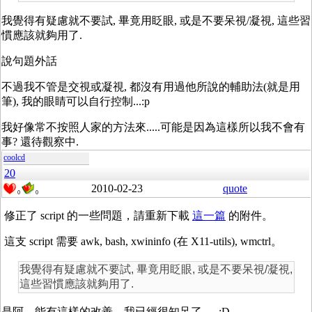
我覺得有疑慮就不要試, 畢竟用眨眼, 或是不要呆視/凝視, 這些習
慣應該就夠用了.
說句題外話
不過我不管是交視或凝視, 都沒有用過他所說的輔助法(就是用
筆), 我的眼睛可以自行控制...:p
我好像常不按照人家的方法來.....可能是因為這樣所以我不會有
事? 還待觀察中.
coolcd
20
2010-02-23
quote
0
0
修正了 script 的一些問題，請重新下載
這一篇
的附件。
這支 script 需要 awk, bash, xwininfo (在 X11-utils), wmctrl。
我覺得有疑慮就不要試, 畢竟用眨眼, 或是不要呆視/凝視,
這些習慣應該就夠用了.
是阿，能有這樣的改善，我已經很知足了。 :D