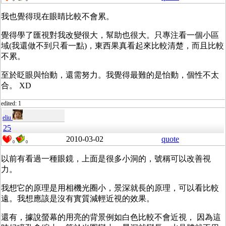
我也覺得現在眼睛比較不會累。
覺得學了匯視對我改變很大，幫助也很大。只專注看一個小區
域(我還做不到只看一點)，東西果真看起來比較清楚，而且比較
不累。
至於眨眼與怡動，還需努力。我覺得最難的是怡動，個性不太
合。 XD
edited: 1
eliu
25
2010-03-02
quote
0
0
以前有看過一種眼鏡，上面是很多小洞的，號稱可以改善視
力。
我想它的原理是用相機光圈小，景深就長的原理，可以看比較
遠。我想應該是沒有實質減輕近視的效果。
還有，據說螢幕的用亮的背景例如白色比較不會近視， 因為這