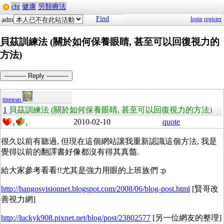
cht
健康
另類療法
Find
login
register
adm
貝茲訓練法 (關於如何保養眼睛, 甚至可以回復視力的
方法)
----------- Reply -----------
tinmean
1
貝茲訓練法 (關於如何保養眼睛, 甚至可以回復視力的方法)
2010-02-10
quote
3
1
很久以前有聽過, 但現在這個網站讓我重新認識這個方法, 我是
覺得以前的翻譯書好像都沒有得其真髓.
給大家參考看看!!尤其是強力用眼的上班族們 :p
http://hangosvisionnet.blogspot.com/2008/06/blog-post.html
[賢哥改
善視力網]
http://luckyk908.pixnet.net/blog/post/23802577
[另一位網友的整理]