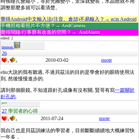
時候瞳孔會縮小，等於光圈變小，景深就變長，水晶體就不用
調整那麼多就可以看清楚。
覺得Android中文輸入法(注音、倉頡)不易輸入？→ gcin Android
手機照相看照片不方便？→ AndCamera
覺得鬧鐘/行事曆有改進的空間？→ AndAlarm
edited: 2
tinmean
26
2010-03-02
quote
0
0
eliu大說的我有聽過, 不過貝茲法的目的是學會好的眼睛使用法
則, 然後慢慢進步的.
講到那個眼鏡, 不知道跟針孔成像有沒有關, 賢哥有寫
一篇關於
針孔的
.
guest
27
學習者的心得
2011-07-24
quote
0
0
我自己也是貝茲訓練法的學習者，目前斷斷續續地大概練習快
一年多，