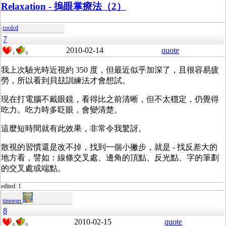
Relaxation - 摀眼掌療法（2）
coolcd
7
2010-02-14
quote
1
0
我上次驗光時近視約 350 度，但最近似乎加深了，且很容易疲
勞，所以看到貝玆訓練法才會想試。
現在打電腦不戴眼鏡，看得比之前清晰，但不太穩定，仍覺得
吃力。吃力時多眨眼，會變清楚。
這麼短時間就有此效果，非常令我驚訝。
散視的習慣還是改不掉，找到一個小撇步，就是 - 找反差大的
地方看，譬如：線條交叉處、邊角的頂點、反光點、字的筆劃
的交叉處或端點。
edited: 1
tinmean
8
2010-02-15
quote
0
0