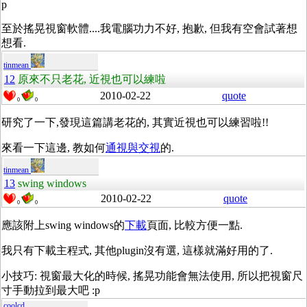
p
至於搖晃視窗軟體....我電腦功力不好, 抱歉, 但我有空會試著想
想看.
tinmean
12
原來不只老花, 近視也可以練啦
2010-02-22
quote
0
0
研究了一下,發現這篇講老花的, 其實近視也可以練習啦!!
來看一下這邊, 教如何
通視與交視
的.
tinmean
13
swing windows
2010-02-22
quote
0
0
應該附上swing windows的
下載
頁面, 比較方便一點.
我只有下載主程式, 其他plugin沒有選, 這樣就滿好用的了.
小技巧: 視窗最大化的時候, 搖晃功能會無法使用, 所以把視窗尺
寸手動拉到最大吧 :p
coolcd